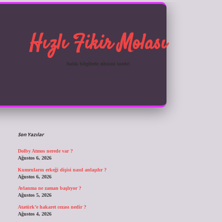
Hızlı Fikir Molası
Anlık bilgilerle zihnini tazele!
Sidebar
ilbet giriş
Son Yazılar
Dolby Atmos nerede var ?
Ağustos 6, 2026
Kumruların erkeği dişisi nasıl anlaşılır ?
Ağustos 6, 2026
Avlanma ne zaman başlıyor ?
Ağustos 5, 2026
Atatürk’e hakaret cezası nedir ?
Ağustos 4, 2026