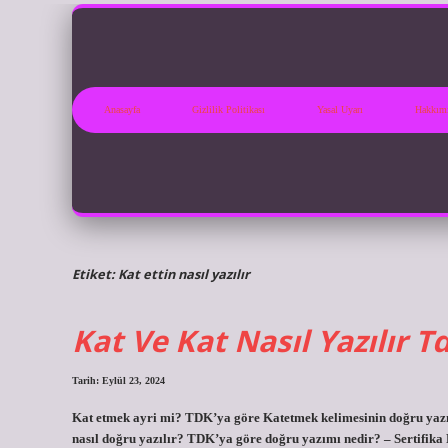
Anasayfa
Gizlilik Politikası
Yasal Uyarı
Hakkım
Etiket:
Kat ettin nasıl yazılır
Kat Ve Kat Nasıl Yazılır T
Tarih: Eylül 23, 2024
Kat etmek ayri mi? TDK’ya göre Katetmek kelimesinin doğru yazımı
nasıl doğru yazılır? TDK’ya göre doğru yazımı nedir? – Sertifik