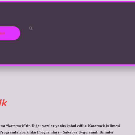
ızda
dk
 “katetmek”tir. Diğer yazılar yanlış kabul edilir. Katatmek kelimesi
a ProgramlarıSertifika Programları – Sakarya Uygulamalı Bilimler