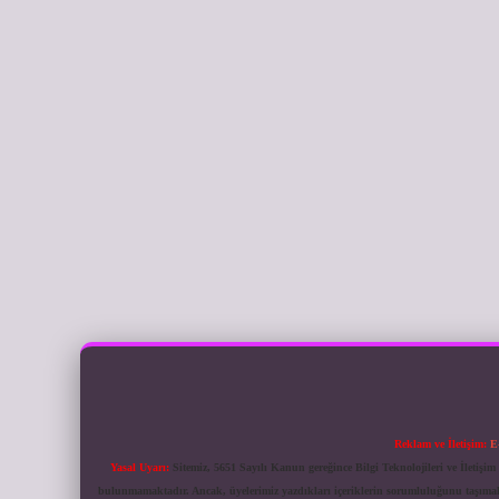
Reklam ve İletişim:
E
Yasal Uyarı:
Sitemiz, 5651 Sayılı Kanun gereğince Bilgi Teknolojileri ve İletiş
bulunmamaktadır. Ancak, üyelerimiz yazdıkları içeriklerin sorumluluğunu taşımakta