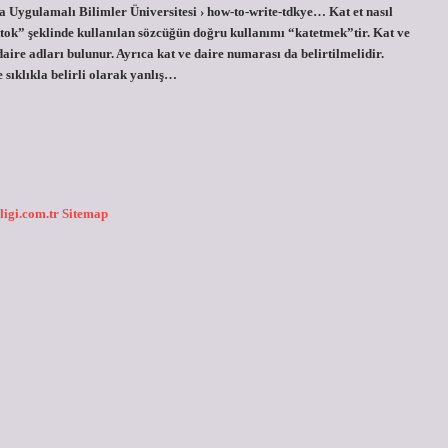
 Uygulamalı Bilimler Üniversitesi › how-to-write-tdkye… Kat et nasıl
tok” şeklinde kullanılan sözcüğün doğru kullanımı “katetmek”tir. Kat ve
aire adları bulunur. Ayrıca kat ve daire numarası da belirtilmelidir.
e sıklıkla belirli olarak yanlış…
ligi.com.tr
Sitemap