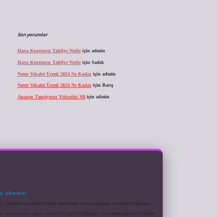
Son yorumlar
Hava Kurutucu Tahliye Nedir
için
admin
Hava Kurutucu Tahliye Nedir
için
Sadık
Noter Vekalet Ücreti 2024 Ne Kadar
için
admin
Noter Vekalet Ücreti 2024 Ne Kadar
için
Barış
Anason Tansiyonu Yükseltir Mi
için
admin
m: @karabul
eki içerikleri proaktif olarak denetleme veya araştırma yükümlülüğümüz
a, kurum veya şahıs şirketi ile hiçbir bağlantısı bulunmamaktadır. Sitede