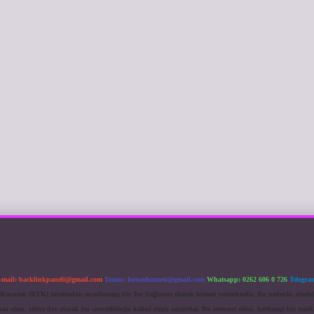
-mail:
backlinkpaneli@gmail.com
Teams:
forumhizmeti@gmail.com
Whatsapp: 0262 606 0 726
Telegra
im Kurumu (BTK) tarafından onaylanmış bir Yer Sağlayıcı olarak hizmet vermektedir. Bu nedenle, sited
 olup, siteye üye olarak bu sorumluluğu kabul etmiş sayılırlar. Bu internet sitesi, herhangi bir mark