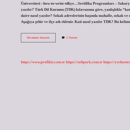
Üniversitesi › how-to-write-tdkye…Sertifika Programları – Sakarya
yazılır? Türk Dil Kurumu (TDK) kılavuzuna göre, yanlışlıkla “kat
daire nasıl yazılır? Sokak adreslerinin başında mahalle, sokak ve d
Aşağıya şehir ve ilçe adı eklenir. Kati nasıl yazılır TDK? Bu kelim
Kat
Devamını okuyun
2 Yorum
Ve
Kat
Nasıl
Yazılır
Tdk
https://www.profikir.com.tr
https://softpark.com.tr
https://yerhostes