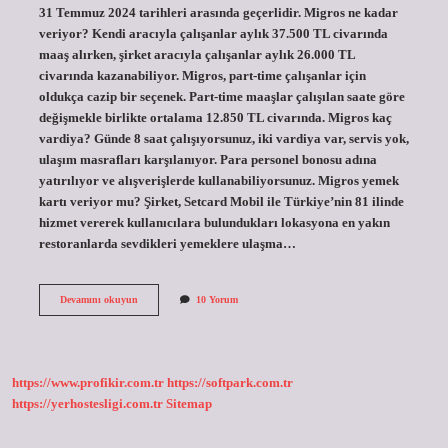
31 Temmuz 2024 tarihleri ​​arasında geçerlidir. Migros ne kadar
veriyor? Kendi aracıyla çalışanlar aylık 37.500 TL civarında
maaş alırken, şirket aracıyla çalışanlar aylık 26.000 TL
civarında kazanabiliyor. Migros, part-time çalışanlar için
oldukça cazip bir seçenek. Part-time maaşlar çalışılan saate göre
değişmekle birlikte ortalama 12.850 TL civarında. Migros kaç
vardiya? Günde 8 saat çalışıyorsunuz, iki vardiya var, servis yok,
ulaşım masrafları karşılanıyor. Para personel bonosu adına
yatırılıyor ve alışverişlerde kullanabiliyorsunuz. Migros yemek
kartı veriyor mu? Şirket, Setcard Mobil ile Türkiye’nin 81 ilinde
hizmet vererek kullanıcılara bulundukları lokasyona en yakın
restoranlarda sevdikleri yemeklere ulaşma…
Migros
Devamını okuyun
10 Yorum
Ne
Kadar
Maaş
Veriyor
2024
https://www.profikir.com.tr
https://softpark.com.tr
https://yerhostesligi.com.tr
Sitemap