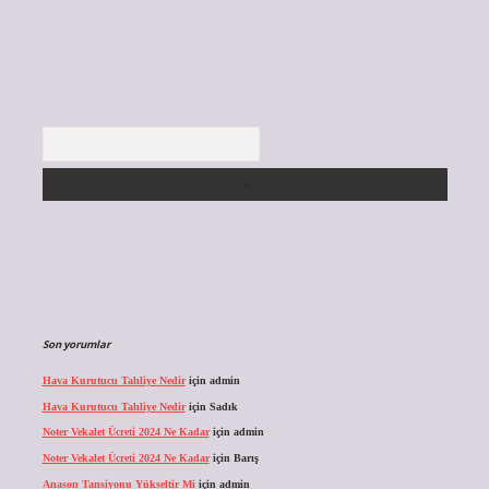
Arama
Son yorumlar
Hava Kurutucu Tahliye Nedir
için
admin
Hava Kurutucu Tahliye Nedir
için
Sadık
Noter Vekalet Ücreti 2024 Ne Kadar
için
admin
Noter Vekalet Ücreti 2024 Ne Kadar
için
Barış
Anason Tansiyonu Yükseltir Mi
için
admin