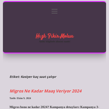
menüyü
Anasayfa
Gizlilik Politikası
Yasal Uyarı
aç
Hakkımızda
Hızlı Fikir Molası
Anlık bilgilerle zihnini tazele!
Etiket:
Kasiyer kaç saat çalışır
Migros Ne Kadar Maaş Veriyor 2024
Tarih: Ekim 9, 2024
Migros bono ne kadar 2024? Kampanya detayları: Kampanya 3-