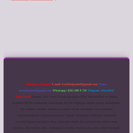
ilbet giriş
Reklam ve İletişim:
E-mail:
backlinkpaneli@gmail.com
Teams:
forumhizmeti@gmail.com
Whatsapp: 0262 606 0 726
Telegram: @karabul
Yasal Uyarı:
Sitemiz, 5651 Sayılı Kanun gereğince Bilgi Teknolojileri ve İletişim
Kurumu (BTK) tarafından onaylanmış bir Yer Sağlayıcı olarak hizmet vermektedir.
Bu nedenle, sitedeki içerikleri proaktif olarak denetleme veya araştırma
yükümlülüğümüz bulunmamaktadır. Ancak, üyelerimiz yazdıkları içeriklerin
sorumluluğunu taşımakta olup, siteye üye olarak bu sorumluluğu kabul etmiş
sayılırlar. Bu internet sitesi, herhangi bir marka, kurum veya şahıs şirketi ile hiçbir