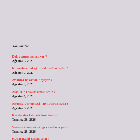
Sidebar
Son Yazılar
Dolby Atmos nerede var ?
Ağustos 6, 2026
Kumruların erkeği dişisi nasıl anlaşılır ?
Ağustos 6, 2026
Avlanma ne zaman başlıyor ?
Ağustos 5, 2026
Atatürk’e hakaret cezası nedir ?
Ağustos 4, 2026
Akdeniz Üniversitesi Tıp kaçıncı sırada ?
Ağustos 3, 2026
Kaç dersten kalırsak burs kesilir ?
Temmuz 30, 2026
Vücutta klorür eksikliği ne anlama gelir ?
Temmuz 29, 2026
Koçlar hangi takımı tutar ?