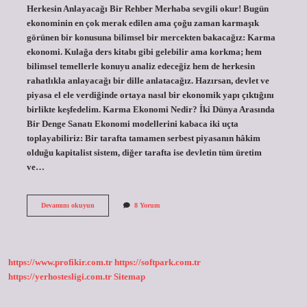
Herkesin Anlayacağı Bir Rehber Merhaba sevgili okur! Bugün
ekonominin en çok merak edilen ama çoğu zaman karmaşık
görünen bir konusuna bilimsel bir mercekten bakacağız: Karma
ekonomi. Kulağa ders kitabı gibi gelebilir ama korkma; hem
bilimsel temellerle konuyu analiz edeceğiz hem de herkesin
rahatlıkla anlayacağı bir dille anlatacağız. Hazırsan, devlet ve
piyasa el ele verdiğinde ortaya nasıl bir ekonomik yapı çıktığını
birlikte keşfedelim. Karma Ekonomi Nedir? İki Dünya Arasında
Bir Denge Sanatı Ekonomi modellerini kabaca iki uçta
toplayabiliriz: Bir tarafta tamamen serbest piyasanın hâkim
olduğu kapitalist sistem, diğer tarafta ise devletin tüm üretim
ve…
Hangi
Devamını okuyun
8 Yorum
ülkeler
karma
ekonomi
?
https://www.profikir.com.tr
https://softpark.com.tr
https://yerhostesligi.com.tr
Sitemap