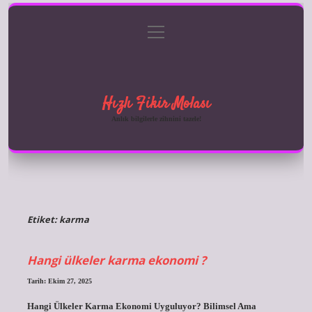
menüyü
Anasayfa
Gizlilik Politikası
Yasal Uyarı
aç
Hakkımızda
Hızlı Fikir Molası
Anlık bilgilerle zihnini tazele!
Etiket:
karma
Hangi ülkeler karma ekonomi ?
Tarih: Ekim 27, 2025
Hangi Ülkeler Karma Ekonomi Uyguluyor? Bilimsel Ama