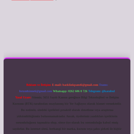
ilbet giriş
Reklam ve İletişim:
E-mail:
backlinkpaneli@gmail.com
Teams:
forumhizmeti@gmail.com
Whatsapp: 0262 606 0 726
Telegram: @karabul
Yasal Uyarı:
Sitemiz, 5651 Sayılı Kanun gereğince Bilgi Teknolojileri ve İletişim
Kurumu (BTK) tarafından onaylanmış bir Yer Sağlayıcı olarak hizmet vermektedir.
Bu nedenle, sitedeki içerikleri proaktif olarak denetleme veya araştırma
yükümlülüğümüz bulunmamaktadır. Ancak, üyelerimiz yazdıkları içeriklerin
sorumluluğunu taşımakta olup, siteye üye olarak bu sorumluluğu kabul etmiş
sayılırlar. Bu internet sitesi, herhangi bir marka, kurum veya şahıs şirketi ile hiçbir