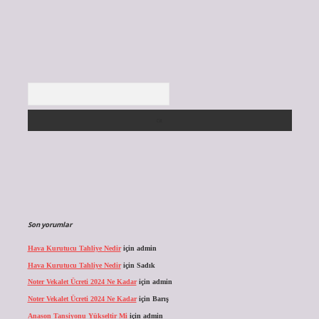
Arama
Son yorumlar
Hava Kurutucu Tahliye Nedir
için
admin
Hava Kurutucu Tahliye Nedir
için
Sadık
Noter Vekalet Ücreti 2024 Ne Kadar
için
admin
Noter Vekalet Ücreti 2024 Ne Kadar
için
Barış
Anason Tansiyonu Yükseltir Mi
için
admin