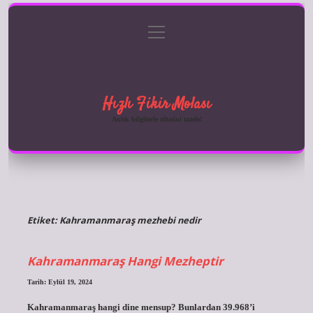
menüyü
Anasayfa
Gizlilik Politikası
Yasal Uyarı
aç
Hakkımızda
Hızlı Fikir Molası
Anlık bilgilerle zihnini tazele!
Etiket:
Kahramanmaraş mezhebi nedir
Kahramanmaraş Hangi Mezheptir
Tarih: Eylül 19, 2024
Kahramanmaraş hangi dine mensup? Bunlardan 39.968’i