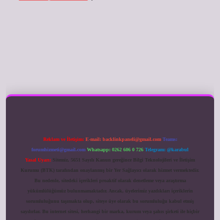
ilbet giriş
Reklam ve İletişim:
E-mail:
backlinkpaneli@gmail.com
Teams:
forumhizmeti@gmail.com
Whatsapp: 0262 606 0 726
Telegram: @karabul
Yasal Uyarı:
Sitemiz, 5651 Sayılı Kanun gereğince Bilgi Teknolojileri ve İletişim
Kurumu (BTK) tarafından onaylanmış bir Yer Sağlayıcı olarak hizmet vermektedir.
Bu nedenle, sitedeki içerikleri proaktif olarak denetleme veya araştırma
yükümlülüğümüz bulunmamaktadır. Ancak, üyelerimiz yazdıkları içeriklerin
sorumluluğunu taşımakta olup, siteye üye olarak bu sorumluluğu kabul etmiş
sayılırlar. Bu internet sitesi, herhangi bir marka, kurum veya şahıs şirketi ile hiçbir