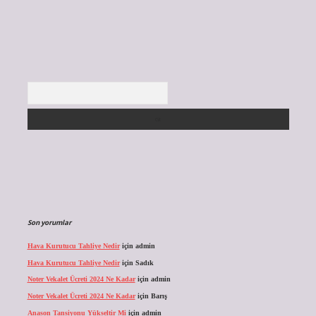
Arama
Son yorumlar
Hava Kurutucu Tahliye Nedir
için
admin
Hava Kurutucu Tahliye Nedir
için
Sadık
Noter Vekalet Ücreti 2024 Ne Kadar
için
admin
Noter Vekalet Ücreti 2024 Ne Kadar
için
Barış
Anason Tansiyonu Yükseltir Mi
için
admin