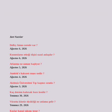
Sidebar
Son Yazılar
Dolby Atmos nerede var ?
Ağustos 6, 2026
Kumruların erkeği dişisi nasıl anlaşılır ?
Ağustos 6, 2026
Avlanma ne zaman başlıyor ?
Ağustos 5, 2026
Atatürk’e hakaret cezası nedir ?
Ağustos 4, 2026
Akdeniz Üniversitesi Tıp kaçıncı sırada ?
Ağustos 3, 2026
Kaç dersten kalırsak burs kesilir ?
Temmuz 30, 2026
Vücutta klorür eksikliği ne anlama gelir ?
Temmuz 29, 2026
Koçlar hangi takımı tutar ?