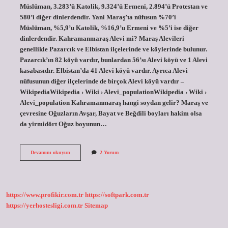
Müslüman, 3.283’ü Katolik, 9.324’ü Ermeni, 2.894’ü Protestan ve
580’i diğer dinlerdendir. Yani Maraş’ta nüfusun %70’i
Müslüman, %5,9’u Katolik, %16,9’u Ermeni ve %5’i ise diğer
dinlerdendir. Kahramanmaraş Alevi mi? Maraş Alevileri
genellikle Pazarcık ve Elbistan ilçelerinde ve köylerinde bulunur.
Pazarcık’ın 82 köyü vardır, bunlardan 56’sı Alevi köyü ve 1 Alevi
kasabasıdır. Elbistan’da 41 Alevi köyü vardır. Ayrıca Alevi
nüfusunun diğer ilçelerinde de birçok Alevi köyü vardır –
WikipediaWikipedia › Wiki › Alevi_populationWikipedia › Wiki ›
Alevi_population Kahramanmaraş hangi soydan gelir? Maraş ve
çevresine Oğuzların Avşar, Bayat ve Beğdili boyları hakim olsa
da yirmidört Oğuz boyunun…
Kahramanmaraş
Devamını okuyun
2 Yorum
Hangi
Mezheptir
https://www.profikir.com.tr
https://softpark.com.tr
https://yerhostesligi.com.tr
Sitemap