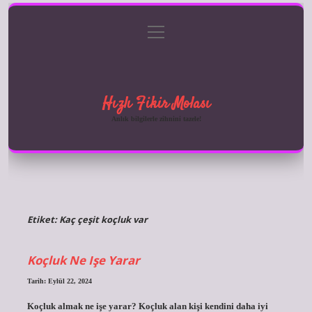
menüyü
Anasayfa
Gizlilik Politikası
Yasal Uyarı
aç
Hakkımızda
Hızlı Fikir Molası
Anlık bilgilerle zihnini tazele!
Etiket:
Kaç çeşit koçluk var
Koçluk Ne Işe Yarar
Tarih: Eylül 22, 2024
Koçluk almak ne işe yarar? Koçluk alan kişi kendini daha iyi