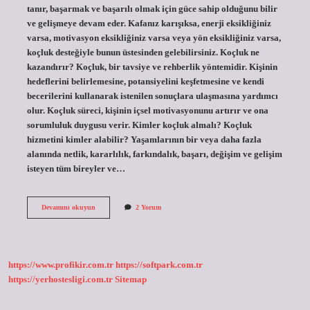
tanır, başarmak ve başarılı olmak için güce sahip olduğunu bilir
ve gelişmeye devam eder. Kafanız karışıksa, enerji eksikliğiniz
varsa, motivasyon eksikliğiniz varsa veya yön eksikliğiniz varsa,
koçluk desteğiyle bunun üstesinden gelebilirsiniz. Koçluk ne
kazandırır? Koçluk, bir tavsiye ve rehberlik yöntemidir. Kişinin
hedeflerini belirlemesine, potansiyelini keşfetmesine ve kendi
becerilerini kullanarak istenilen sonuçlara ulaşmasına yardımcı
olur. Koçluk süreci, kişinin içsel motivasyonunu artırır ve ona
sorumluluk duygusu verir. Kimler koçluk almalı? Koçluk
hizmetini kimler alabilir? Yaşamlarının bir veya daha fazla
alanında netlik, kararlılık, farkındalık, başarı, değişim ve gelişim
isteyen tüm bireyler ve…
Koçluk
Devamını okuyun
2 Yorum
Ne
Işe
Yarar
https://www.profikir.com.tr
https://softpark.com.tr
https://yerhostesligi.com.tr
Sitemap