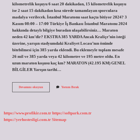
kilometrelik koşuyu 6 saat 20 dakikadan, 15 kilometrelik koşuyu
ise 2 saat 15 dakikadan kısa sürede tamamlayan sporculara
madalya verilecek. İstanbul Maratonu saat kaçta bitiyor 2024? 3
Kasım 08:00 – 17:00 Türkiye İş Bankası İstanbul Maratonu 2024
hakkında detaylı bilgiye buradan ulaşabilirsiniz… Maraton
neden 42 km’dir? EKSTRA 385 YARDA Ancak Kraliçe’nin isteği
üzerine, yarışın stadyumdaki Kraliyet Locası’nın önünde
bitebilmesi için 385 yarda eklendi. Bu eklemeyle toplam mesafe
26 mil ve 385 yarda veya 42 kilometre ve 195 metre oldu. En
uzun maraton koşusu kaç km? MARATON (42.195 KM) GENEL
BİLGİLER Yarışın tarihi…
Maraton
Devamını okuyun
Yorum Bırak
Koşusu
Kaç
Saat
Sürer
https://www.profikir.com.tr
https://softpark.com.tr
https://yerhostesligi.com.tr
Sitemap