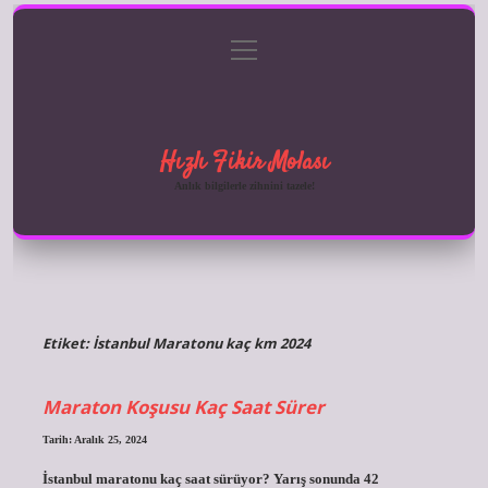
menüyü
Anasayfa
Gizlilik Politikası
Yasal Uyarı
aç
Hakkımızda
Hızlı Fikir Molası
Anlık bilgilerle zihnini tazele!
Etiket:
İstanbul Maratonu kaç km 2024
Maraton Koşusu Kaç Saat Sürer
Tarih: Aralık 25, 2024
İstanbul maratonu kaç saat sürüyor? Yarış sonunda 42