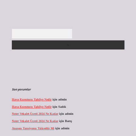
Arama
Son yorumlar
Hava Kurutucu Tahliye Nedir
için
admin
Hava Kurutucu Tahliye Nedir
için
Sadık
Noter Vekalet Ücreti 2024 Ne Kadar
için
admin
Noter Vekalet Ücreti 2024 Ne Kadar
için
Barış
Anason Tansiyonu Yükseltir Mi
için
admin