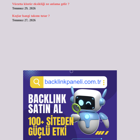
Vücutta klorür eksikliği ne anlama gelir ?
Temmuz 29, 2026
Koçlar hangi takımı tutar ?
Temmuz 27, 2026