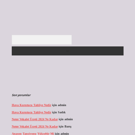
Arama
Son yorumlar
Hava Kurutucu Tahliye Nedir
için
admin
Hava Kurutucu Tahliye Nedir
için
Sadık
Noter Vekalet Ücreti 2024 Ne Kadar
için
admin
Noter Vekalet Ücreti 2024 Ne Kadar
için
Barış
Anason Tansiyonu Yükseltir Mi
için
admin