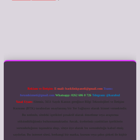
ilbet giriş
Reklam ve İletişim:
E-mail:
backlinkpaneli@gmail.com
Teams:
forumhizmeti@gmail.com
Whatsapp: 0262 606 0 726
Telegram: @karabul
Yasal Uyarı:
Sitemiz, 5651 Sayılı Kanun gereğince Bilgi Teknolojileri ve İletişim
Kurumu (BTK) tarafından onaylanmış bir Yer Sağlayıcı olarak hizmet vermektedir.
Bu nedenle, sitedeki içerikleri proaktif olarak denetleme veya araştırma
yükümlülüğümüz bulunmamaktadır. Ancak, üyelerimiz yazdıkları içeriklerin
sorumluluğunu taşımakta olup, siteye üye olarak bu sorumluluğu kabul etmiş
sayılırlar. Bu internet sitesi, herhangi bir marka, kurum veya şahıs şirketi ile hiçbir