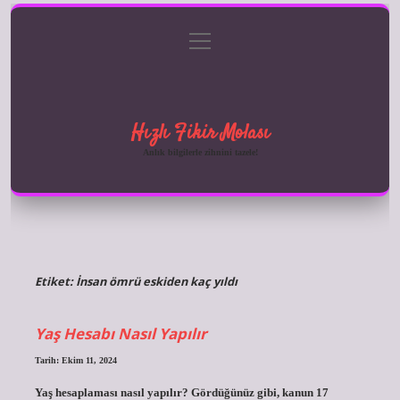
menüyü
Anasayfa
Gizlilik Politikası
Yasal Uyarı
aç
Hakkımızda
Hızlı Fikir Molası
Anlık bilgilerle zihnini tazele!
Etiket:
İnsan ömrü eskiden kaç yıldı
Yaş Hesabı Nasıl Yapılır
Tarih: Ekim 11, 2024
Yaş hesaplaması nasıl yapılır? Gördüğünüz gibi, kanun 17