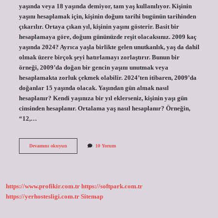
yaşında veya 18 yaşında demiyor, tam yaş kullanılıyor. Kişinin
yaşını hesaplamak için, kişinin doğum tarihi bugünün tarihinden
çıkarılır. Ortaya çıkan yıl, kişinin yaşını gösterir. Basit bir
hesaplamaya göre, doğum gününüzde reşit olacaksınız. 2009 kaç
yaşında 2024? Ayrıca yaşla birlikte gelen unutkanlık, yaş da dahil
olmak üzere birçok şeyi hatırlamayı zorlaştırır. Bunun bir
örneği, 2009’da doğan bir gencin yaşını unutmak veya
hesaplamakta zorluk çekmek olabilir. 2024’ten itibaren, 2009’da
doğanlar 15 yaşında olacak. Yaşından gün almak nasıl
hesaplanır? Kendi yaşınıza bir yıl eklerseniz, kişinin yaşı gün
cinsinden hesaplanır. Ortalama yaş nasıl hesaplanır? Örneğin,
“12,…
Yaş
Devamını okuyun
10 Yorum
Hesabı
Nasıl
Yapılır
https://www.profikir.com.tr
https://softpark.com.tr
https://yerhostesligi.com.tr
Sitemap