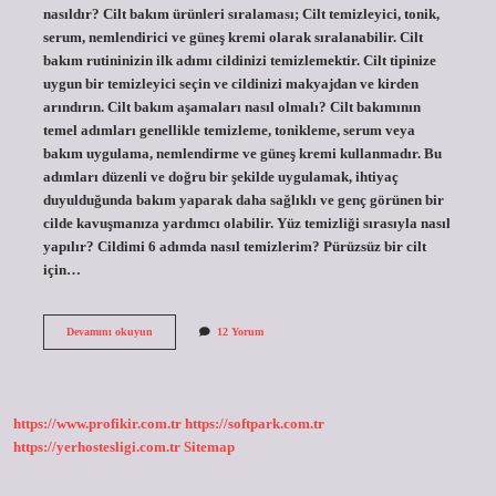
nasıldır? Cilt bakım ürünleri sıralaması; Cilt temizleyici, tonik,
serum, nemlendirici ve güneş kremi olarak sıralanabilir. Cilt
bakım rutininizin ilk adımı cildinizi temizlemektir. Cilt tipinize
uygun bir temizleyici seçin ve cildinizi makyajdan ve kirden
arındırın. Cilt bakım aşamaları nasıl olmalı? Cilt bakımının
temel adımları genellikle temizleme, tonikleme, serum veya
bakım uygulama, nemlendirme ve güneş kremi kullanmadır. Bu
adımları düzenli ve doğru bir şekilde uygulamak, ihtiyaç
duyulduğunda bakım yaparak daha sağlıklı ve genç görünen bir
cilde kavuşmanıza yardımcı olabilir. Yüz temizliği sırasıyla nasıl
yapılır? Cildimi 6 adımda nasıl temizlerim? Pürüzsüz bir cilt
için…
Cilt
Devamını okuyun
12 Yorum
Bakım
Sıralaması
Nasıl
Olmalıdır
https://www.profikir.com.tr
https://softpark.com.tr
https://yerhostesligi.com.tr
Sitemap