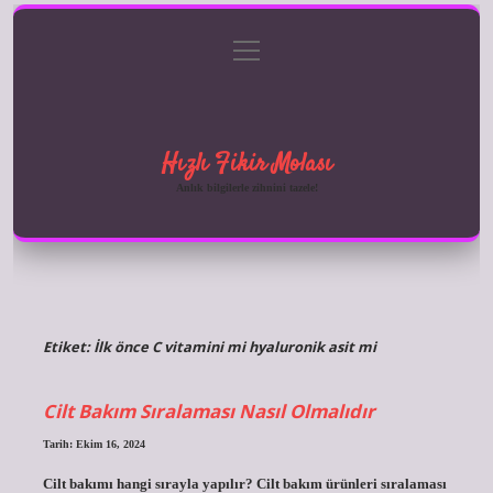
menüyü
Anasayfa
Gizlilik Politikası
Yasal Uyarı
aç
Hakkımızda
Hızlı Fikir Molası
Anlık bilgilerle zihnini tazele!
Etiket:
İlk önce C vitamini mi hyaluronik asit mi
Cilt Bakım Sıralaması Nasıl Olmalıdır
Tarih: Ekim 16, 2024
Cilt bakımı hangi sırayla yapılır? Cilt bakım ürünleri sıralaması