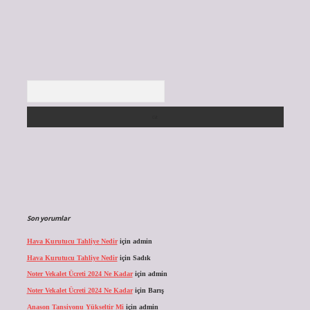
Arama
Son yorumlar
Hava Kurutucu Tahliye Nedir
için
admin
Hava Kurutucu Tahliye Nedir
için
Sadık
Noter Vekalet Ücreti 2024 Ne Kadar
için
admin
Noter Vekalet Ücreti 2024 Ne Kadar
için
Barış
Anason Tansiyonu Yükseltir Mi
için
admin