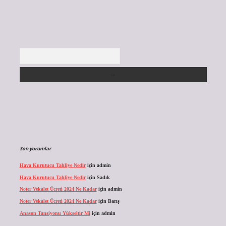
Arama
Son yorumlar
Hava Kurutucu Tahliye Nedir
için
admin
Hava Kurutucu Tahliye Nedir
için
Sadık
Noter Vekalet Ücreti 2024 Ne Kadar
için
admin
Noter Vekalet Ücreti 2024 Ne Kadar
için
Barış
Anason Tansiyonu Yükseltir Mi
için
admin