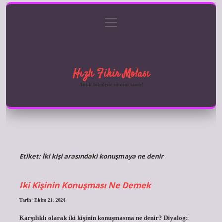
menüyü
Anasayfa
Gizlilik Politikası
Yasal Uyarı
aç
Hakkımızda
Hızlı Fikir Molası
Anlık bilgilerle zihnini tazele!
Etiket:
İki kişi arasındaki konuşmaya ne denir
Iki Kişinin Konuşması Ne Demek
Tarih: Ekim 21, 2024
Karşılıklı olarak iki kişinin konuşmasına ne denir? Diyalog: