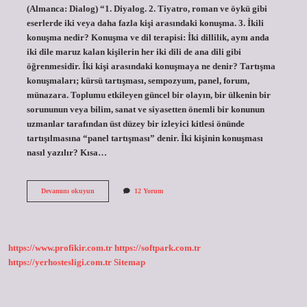
(Almanca: Dialog) “1. Diyalog. 2. Tiyatro, roman ve öykü gibi
eserlerde iki veya daha fazla kişi arasındaki konuşma. 3. İkili
konuşma nedir? Konuşma ve dil terapisi: İki dillilik, aynı anda
iki dile maruz kalan kişilerin her iki dili de ana dili gibi
öğrenmesidir. İki kişi arasındaki konuşmaya ne denir? Tartışma
konuşmaları; kürsü tartışması, sempozyum, panel, forum,
münazara. Toplumu etkileyen güncel bir olayın, bir ülkenin bir
sorununun veya bilim, sanat ve siyasetten önemli bir konunun
uzmanlar tarafından üst düzey bir izleyici kitlesi önünde
tartışılmasına “panel tartışması” denir. İki kişinin konuşması
nasıl yazılır? Kısa…
Iki
Devamını okuyun
12 Yorum
Kişinin
Konuşması
Ne
Demek
https://www.profikir.com.tr
https://softpark.com.tr
https://yerhostesligi.com.tr
Sitemap