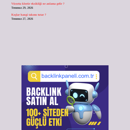
Vücutta klorür eksikliği ne anlama gelir ?
Temmuz 29, 2026
Koçlar hangi takımı tutar ?
Temmuz 27, 2026