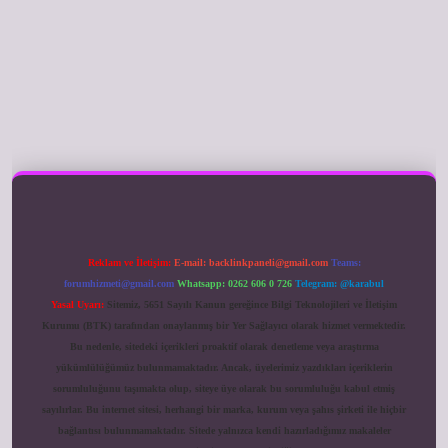
ilbet giriş
Reklam ve İletişim:
E-mail:
backlinkpaneli@gmail.com
Teams:
forumhizmeti@gmail.com
Whatsapp: 0262 606 0 726
Telegram: @karabul
Yasal Uyarı:
Sitemiz, 5651 Sayılı Kanun gereğince Bilgi Teknolojileri ve İletişim
Kurumu (BTK) tarafından onaylanmış bir Yer Sağlayıcı olarak hizmet vermektedir.
Bu nedenle, sitedeki içerikleri proaktif olarak denetleme veya araştırma
yükümlülüğümüz bulunmamaktadır. Ancak, üyelerimiz yazdıkları içeriklerin
sorumluluğunu taşımakta olup, siteye üye olarak bu sorumluluğu kabul etmiş
sayılırlar. Bu internet sitesi, herhangi bir marka, kurum veya şahıs şirketi ile hiçbir
bağlantısı bulunmamaktadır. Sitede yalnızca kendi hazırladığımız makaleler