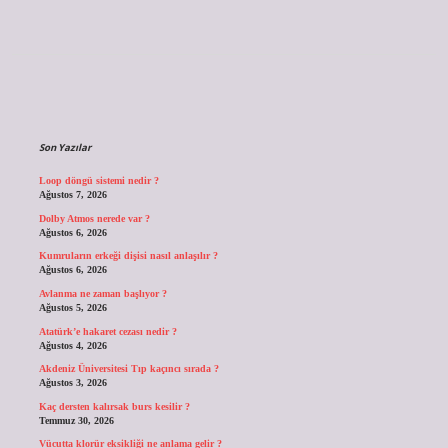
Sidebar
Son Yazılar
Loop döngü sistemi nedir ?
Ağustos 7, 2026
Dolby Atmos nerede var ?
Ağustos 6, 2026
Kumruların erkeği dişisi nasıl anlaşılır ?
Ağustos 6, 2026
Avlanma ne zaman başlıyor ?
Ağustos 5, 2026
Atatürk’e hakaret cezası nedir ?
Ağustos 4, 2026
Akdeniz Üniversitesi Tıp kaçıncı sırada ?
Ağustos 3, 2026
Kaç dersten kalırsak burs kesilir ?
Temmuz 30, 2026
Vücutta klorür eksikliği ne anlama gelir ?