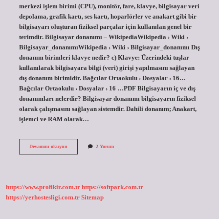
merkezi işlem birimi (CPU), monitör, fare, klavye, bilgisayar veri
depolama, grafik kartı, ses kartı, hoparlörler ve anakart gibi bir
bilgisayarı oluşturan fiziksel parçalar için kullanılan genel bir
terimdir. Bilgisayar donanımı – WikipediaWikipedia › Wiki ›
Bilgisayar_donanımıWikipedia › Wiki › Bilgisayar_donanımı Dış
donanım birimleri klavye nedir? c) Klavye: Üzerindeki tuşlar
kullanılarak bilgisayara bilgi (veri) girişi yapılmasını sağlayan
dış donanım birimidir. Bağcılar Ortaokulu › Dosyalar › 16…
Bağcılar Ortaokulu › Dosyalar › 16 …PDF Bilgisayarın iç ve dış
donanımları nelerdir? Bilgisayar donanımı bilgisayarın fiziksel
olarak çalışmasını sağlayan sistemdir. Dahili donanım; Anakart,
işlemci ve RAM olarak…
Dış
Devamını okuyun
2 Yorum
Donanım
Birimleri
Nelerdir
https://www.profikir.com.tr
https://softpark.com.tr
https://yerhostesligi.com.tr
Sitemap