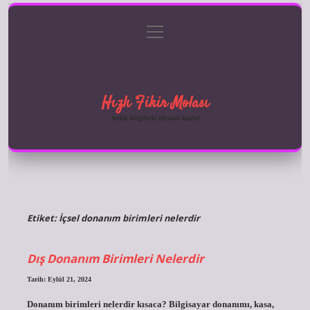
menüyü
Anasayfa
Gizlilik Politikası
Yasal Uyarı
aç
Hakkımızda
Hızlı Fikir Molası
Anlık bilgilerle zihnini tazele!
Etiket:
İçsel donanım birimleri nelerdir
Dış Donanım Birimleri Nelerdir
Tarih: Eylül 21, 2024
Donanım birimleri nelerdir kısaca? Bilgisayar donanımı, kasa,