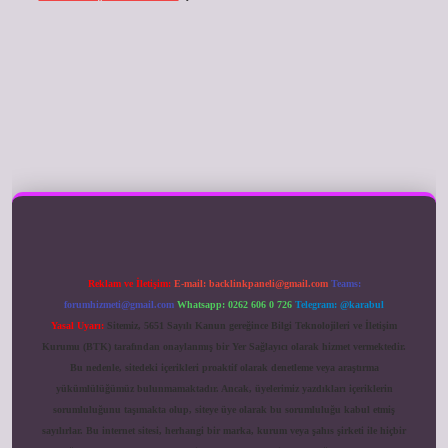
ilbet giriş
Reklam ve İletişim:
E-mail:
backlinkpaneli@gmail.com
Teams:
forumhizmeti@gmail.com
Whatsapp: 0262 606 0 726
Telegram: @karabul
Yasal Uyarı:
Sitemiz, 5651 Sayılı Kanun gereğince Bilgi Teknolojileri ve İletişim
Kurumu (BTK) tarafından onaylanmış bir Yer Sağlayıcı olarak hizmet vermektedir.
Bu nedenle, sitedeki içerikleri proaktif olarak denetleme veya araştırma
yükümlülüğümüz bulunmamaktadır. Ancak, üyelerimiz yazdıkları içeriklerin
sorumluluğunu taşımakta olup, siteye üye olarak bu sorumluluğu kabul etmiş
sayılırlar. Bu internet sitesi, herhangi bir marka, kurum veya şahıs şirketi ile hiçbir