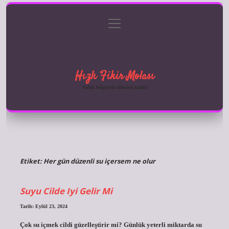
menüyü
Anasayfa
Gizlilik Politikası
Yasal Uyarı
aç
Hakkımızda
Hızlı Fikir Molası
Anlık bilgilerle zihnini tazele!
Etiket:
Her gün düzenli su içersem ne olur
Suyu Cilde Iyi Gelir Mi
Tarih: Eylül 23, 2024
Çok su içmek cildi güzelleştirir mi? Günlük yeterli miktarda su