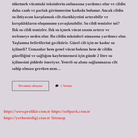
tüketmek vücuttaki toksinlerin atılmasına yardımcı olur ve cildin
daha canlı ve parlak görünmesine katkıda bulunur. Ancak cildin
su ihtiyacını karşılamak cilt elastikiyetini artırabilir ve
kırışıklıkların oluşumunu yavaşlatabilir. Su cildi temizler mi?
Ilık su cildi temizler. Ilık su içmek vücut ısısını artırır ve
terlemeye neden olur. Bu cildin toksinleri atmasına yardımcı olur.
Yaşlanma belirtilerini geciktirir. Güzel cilt için ne kadar su
içilmeli? Uzmanlar hem genel vücut bakımı hem de cildin
güzelliğini ve sağlığını kaybetmemesi için günde 2 litre su
içilmesini şiddetle öneriyor. Yeterli su alımı sağlanmazsa cilt
sahip olması gereken nem…
Suyu
Devamını okuyun
2 Yorum
Cilde
Iyi
Gelir
Mi
https://www.profikir.com.tr
https://softpark.com.tr
https://yerhostesligi.com.tr
Sitemap