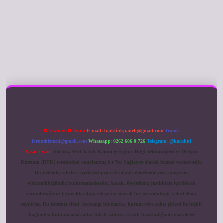
ilbet giriş
Reklam ve İletişim:
E-mail:
backlinkpaneli@gmail.com
Teams:
forumhizmeti@gmail.com
Whatsapp: 0262 606 0 726
Telegram: @karabul
Yasal Uyarı:
Sitemiz, 5651 Sayılı Kanun gereğince Bilgi Teknolojileri ve İletişim
Kurumu (BTK) tarafından onaylanmış bir Yer Sağlayıcı olarak hizmet vermektedir.
Bu nedenle, sitedeki içerikleri proaktif olarak denetleme veya araştırma
yükümlülüğümüz bulunmamaktadır. Ancak, üyelerimiz yazdıkları içeriklerin
sorumluluğunu taşımakta olup, siteye üye olarak bu sorumluluğu kabul etmiş
sayılırlar. Bu internet sitesi, herhangi bir marka, kurum veya şahıs şirketi ile hiçbir
bağlantısı bulunmamaktadır. Sitede yalnızca kendi hazırladığımız makaleler