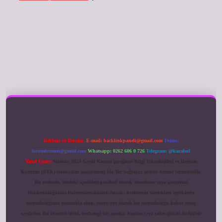
ilbet giriş
Reklam ve İletişim:
E-mail:
backlinkpaneli@gmail.com
Teams:
forumhizmeti@gmail.com
Whatsapp: 0262 606 0 726
Telegram: @karabul
Yasal Uyarı:
Sitemiz, 5651 Sayılı Kanun gereğince Bilgi Teknolojileri ve İletişim
Kurumu (BTK) tarafından onaylanmış bir Yer Sağlayıcı olarak hizmet vermektedir.
Bu nedenle, sitedeki içerikleri proaktif olarak denetleme veya araştırma
yükümlülüğümüz bulunmamaktadır. Ancak, üyelerimiz yazdıkları içeriklerin
sorumluluğunu taşımakta olup, siteye üye olarak bu sorumluluğu kabul etmiş
sayılırlar. Bu internet sitesi, herhangi bir marka, kurum veya şahıs şirketi ile hiçbir