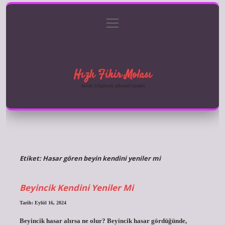
menüyü
Anasayfa
Gizlilik Politikası
Yasal Uyarı
aç
Hakkımızda
Hızlı Fikir Molası
Anlık bilgilerle zihnini tazele!
Etiket:
Hasar gören beyin kendini yeniler mi
Beyincik Kendini Yeniler Mi
Tarih: Eylül 16, 2024
Beyincik hasar alırsa ne olur? Beyincik hasar gördüğünde,