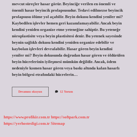
mevcut süreçler hasar görür. Beyinciğe verilen en önemli ve
önemli hasar beyincik prolapsusudur. Tedavi edilmezse beyincik
prolapsusu ölüme yol açabilir. Beyin dokusu kendini yeniler mi?
Kaybedilen işlevler hemen geri kazanılamayabilir. Ancak beyin
kendini yeniden organize etme yeteneğine sahiptir. Bu yeteneğe
nöroplastisite veya beyin plastisitesi denir. Bu yetenek sayesinde
beynin sağlıklı dokusu kendini yeniden organize edebilir ve
kaybolan işlevleri devralabilir. Hasar gören beyin kendini
yeniler mi? Beyin dokusunda doğrudan hasar gören ve öldürülen
beyin hücrelerinin iyileşmesi mümkün değildir. Ancak, ödem
nedeniyle kısmen hasar gören veya baskı altında kalan hasarlı
beyin bölgesi etrafındaki hücrelerin…
Beyincik
Devamını okuyun
12 Yorum
Kendini
Yeniler
Mi
https://www.profikir.com.tr
https://softpark.com.tr
https://yerhostesligi.com.tr
Sitemap