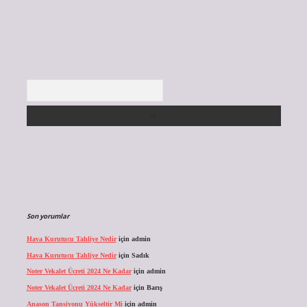
Arama
Son yorumlar
Hava Kurutucu Tahliye Nedir
için
admin
Hava Kurutucu Tahliye Nedir
için
Sadık
Noter Vekalet Ücreti 2024 Ne Kadar
için
admin
Noter Vekalet Ücreti 2024 Ne Kadar
için
Barış
Anason Tansiyonu Yükseltir Mi
için
admin