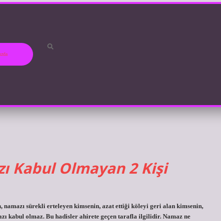
ızda
ı Kabul Olmayan 2 Kişi
amazı sürekli erteleyen kimsenin, azat ettiği köleyi geri alan kimsenin,
zı kabul olmaz. Bu hadisler ahirete geçen tarafla ilgilidir. Namaz ne