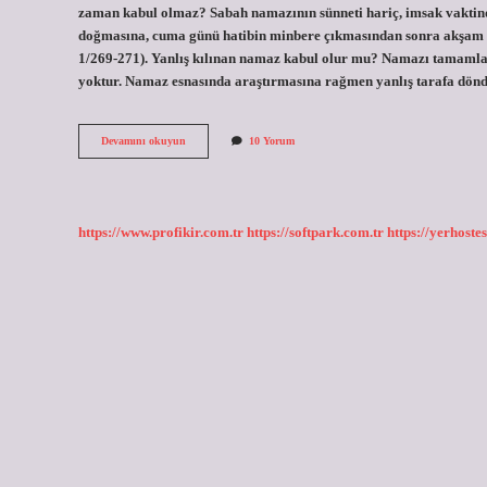
zaman kabul olmaz? Sabah namazının sünneti hariç, imsak vaktinde
doğmasına, cuma günü hatibin minbere çıkmasından sonra akşam n
1/269-271). Yanlış kılınan namaz kabul olur mu? Namazı tamamlad
yoktur. Namaz esnasında araştırmasına rağmen yanlış tarafa dö
Ne
Devamını okuyun
10 Yorum
Yaparsa
Yapsın
Namazı
Kabul
Olmayan
https://www.profikir.com.tr
https://softpark.com.tr
https://yerhostes
2
Kişi