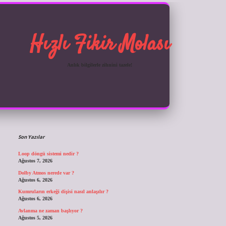
Hızlı Fikir Molası
Anlık bilgilerle zihnini tazele!
Sidebar
ilbet giriş
Son Yazılar
Loop döngü sistemi nedir ?
Ağustos 7, 2026
Dolby Atmos nerede var ?
Ağustos 6, 2026
Kumruların erkeği dişisi nasıl anlaşılır ?
Ağustos 6, 2026
Avlanma ne zaman başlıyor ?
Ağustos 5, 2026