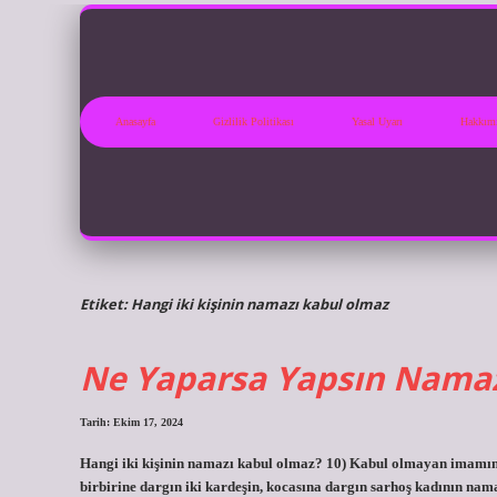
Anasayfa
Gizlilik Politikası
Yasal Uyarı
Hakkım
Etiket:
Hangi iki kişinin namazı kabul olmaz
Ne Yaparsa Yapsın Namaz
Tarih: Ekim 17, 2024
Hangi iki kişinin namazı kabul olmaz? 10) Kabul olmayan imamın, n
birbirine dargın iki kardeşin, kocasına dargın sarhoş kadının nama