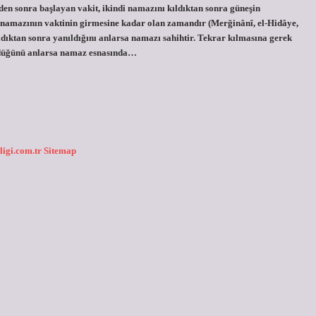
n sonra başlayan vakit, ikindi namazını kıldıktan sonra güneşin
amazının vaktinin girmesine kadar olan zamandır (Merğinânî, el-Hidâye,
ıktan sonra yanıldığını anlarsa namazı sahihtir. Tekrar kılmasına gerek
ndüğünü anlarsa namaz esnasında…
ligi.com.tr
Sitemap