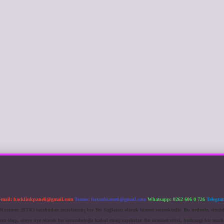
-mail:
backlinkpaneli@gmail.com
Teams:
forumhizmeti@gmail.com
Whatsapp: 0262 606 0 726
Telegra
im Kurumu (BTK) tarafından onaylanmış bir Yer Sağlayıcı olarak hizmet vermektedir. Bu nedenle, sited
 olup, siteye üye olarak bu sorumluluğu kabul etmiş sayılırlar. Bu internet sitesi, herhangi bir mark