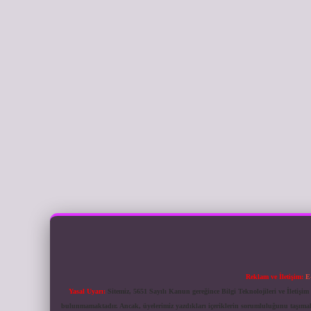
Reklam ve İletişim:
E
Yasal Uyarı:
Sitemiz, 5651 Sayılı Kanun gereğince Bilgi Teknolojileri ve İletiş
bulunmamaktadır. Ancak, üyelerimiz yazdıkları içeriklerin sorumluluğunu taşımakta