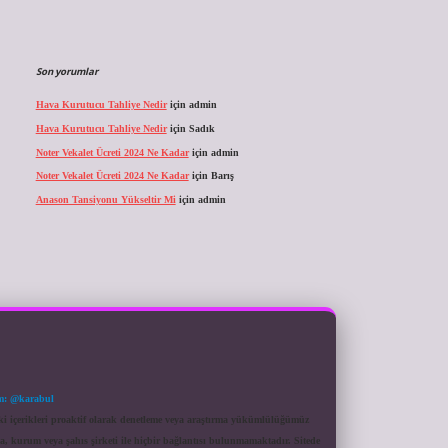
Son yorumlar
Hava Kurutucu Tahliye Nedir
için
admin
Hava Kurutucu Tahliye Nedir
için
Sadık
Noter Vekalet Ücreti 2024 Ne Kadar
için
admin
Noter Vekalet Ücreti 2024 Ne Kadar
için
Barış
Anason Tansiyonu Yükseltir Mi
için
admin
m: @karabul
eki içerikleri proaktif olarak denetleme veya araştırma yükümlülüğümüz
a, kurum veya şahıs şirketi ile hiçbir bağlantısı bulunmamaktadır. Sitede