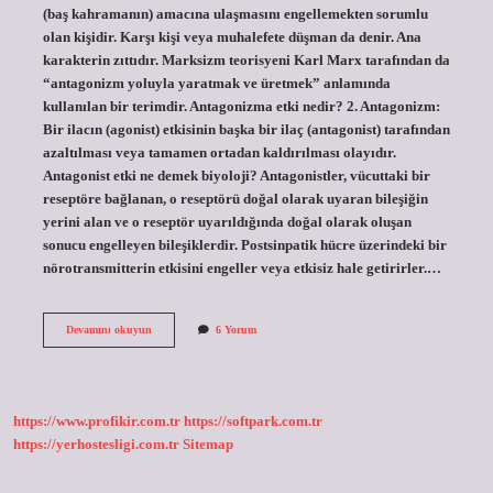
(baş kahramanın) amacına ulaşmasını engellemekten sorumlu
olan kişidir. Karşı kişi veya muhalefete düşman da denir. Ana
karakterin zıttıdır. Marksizm teorisyeni Karl Marx tarafından da
“antagonizm yoluyla yaratmak ve üretmek” anlamında
kullanılan bir terimdir. Antagonizma etki nedir? 2. Antagonizm:
Bir ilacın (agonist) etkisinin başka bir ilaç (antagonist) tarafından
azaltılması veya tamamen ortadan kaldırılması olayıdır.
Antagonist etki ne demek biyoloji? Antagonistler, vücuttaki bir
reseptöre bağlanan, o reseptörü doğal olarak uyaran bileşiğin
yerini alan ve o reseptör uyarıldığında doğal olarak oluşan
sonucu engelleyen bileşiklerdir. Postsinpatik hücre üzerindeki bir
nörotransmitterin etkisini engeller veya etkisiz hale getirirler.…
Antagonistik
Devamını okuyun
6 Yorum
Etki
Ne
Demek
https://www.profikir.com.tr
https://softpark.com.tr
https://yerhostesligi.com.tr
Sitemap