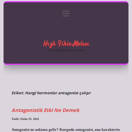
menüyü
Anasayfa
Gizlilik Politikası
Yasal Uyarı
aç
Hakkımızda
Hızlı Fikir Molası
Anlık bilgilerle zihnini tazele!
Etiket:
Hangi hormonlar antagonist çalışır
Antagonistik Etki Ne Demek
Tarih: Ekim 19, 2024
Antagonist ne anlama gelir? Kurguda antagonist, ana karakterin