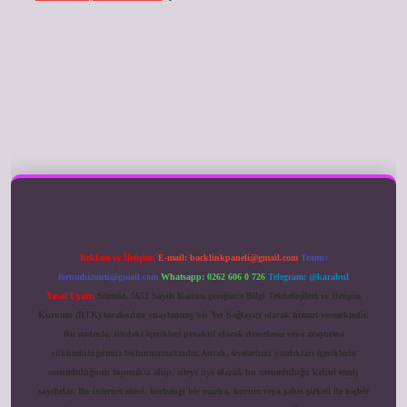
ilbet giriş
Reklam ve İletişim:
E-mail:
backlinkpaneli@gmail.com
Teams:
forumhizmeti@gmail.com
Whatsapp: 0262 606 0 726
Telegram: @karabul
Yasal Uyarı:
Sitemiz, 5651 Sayılı Kanun gereğince Bilgi Teknolojileri ve İletişim
Kurumu (BTK) tarafından onaylanmış bir Yer Sağlayıcı olarak hizmet vermektedir.
Bu nedenle, sitedeki içerikleri proaktif olarak denetleme veya araştırma
yükümlülüğümüz bulunmamaktadır. Ancak, üyelerimiz yazdıkları içeriklerin
sorumluluğunu taşımakta olup, siteye üye olarak bu sorumluluğu kabul etmiş
sayılırlar. Bu internet sitesi, herhangi bir marka, kurum veya şahıs şirketi ile hiçbir