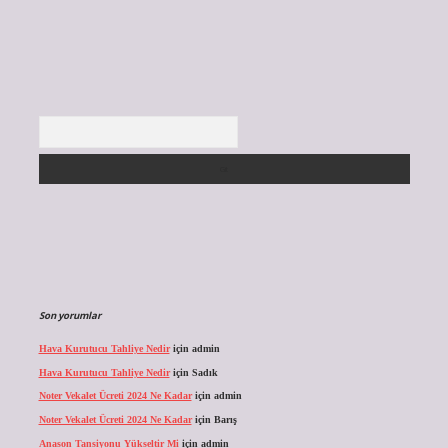
Arama
Son yorumlar
Hava Kurutucu Tahliye Nedir
için
admin
Hava Kurutucu Tahliye Nedir
için
Sadık
Noter Vekalet Ücreti 2024 Ne Kadar
için
admin
Noter Vekalet Ücreti 2024 Ne Kadar
için
Barış
Anason Tansiyonu Yükseltir Mi
için
admin