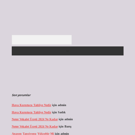
Arama
Son yorumlar
Hava Kurutucu Tahliye Nedir
için
admin
Hava Kurutucu Tahliye Nedir
için
Sadık
Noter Vekalet Ücreti 2024 Ne Kadar
için
admin
Noter Vekalet Ücreti 2024 Ne Kadar
için
Barış
Anason Tansiyonu Yükseltir Mi
için
admin