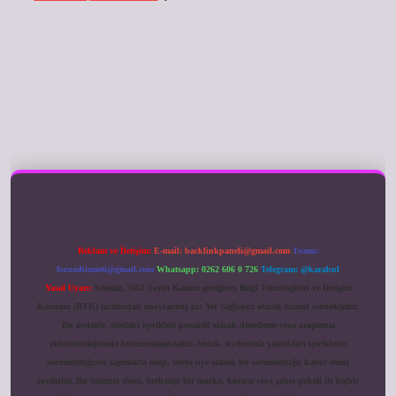
ilbet giriş
Reklam ve İletişim:
E-mail:
backlinkpaneli@gmail.com
Teams:
forumhizmeti@gmail.com
Whatsapp: 0262 606 0 726
Telegram: @karabul
Yasal Uyarı:
Sitemiz, 5651 Sayılı Kanun gereğince Bilgi Teknolojileri ve İletişim
Kurumu (BTK) tarafından onaylanmış bir Yer Sağlayıcı olarak hizmet vermektedir.
Bu nedenle, sitedeki içerikleri proaktif olarak denetleme veya araştırma
yükümlülüğümüz bulunmamaktadır. Ancak, üyelerimiz yazdıkları içeriklerin
sorumluluğunu taşımakta olup, siteye üye olarak bu sorumluluğu kabul etmiş
sayılırlar. Bu internet sitesi, herhangi bir marka, kurum veya şahıs şirketi ile hiçbir