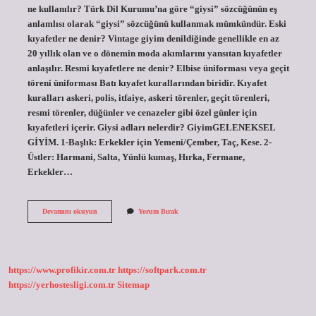
ne kullanılır? Türk Dil Kurumu’na göre “giysi” sözcüğünün eş
anlamlısı olarak “giysi” sözcüğünü kullanmak mümkündür. Eski
kıyafetler ne denir? Vintage giyim denildiğinde genellikle en az
20 yıllık olan ve o dönemin moda akımlarını yansıtan kıyafetler
anlaşılır. Resmi kıyafetlere ne denir? Elbise üniforması veya geçit
töreni üniforması Batı kıyafet kurallarından biridir. Kıyafet
kuralları askeri, polis, itfaiye, askeri törenler, geçit törenleri,
resmi törenler, düğünler ve cenazeler gibi özel günler için
kıyafetleri içerir. Giysi adları nelerdir? GiyimGELENEKSEL
GİYİM. 1-Başlık: Erkekler için Yemeni/Çember, Taç, Kese. 2-
Üstler: Harmani, Salta, Yünlü kumaş, Hırka, Fermane,
Erkekler…
Kıyafet
Devamını okuyun
Yorum Bırak
Başka
Ne
Denir
https://www.profikir.com.tr
https://softpark.com.tr
https://yerhostesligi.com.tr
Sitemap