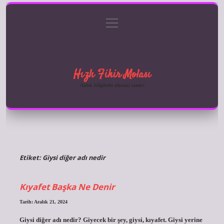
menüyü
Anasayfa
Gizlilik Politikası
Yasal Uyarı
aç
Hakkımızda
Hızlı Fikir Molası
Anlık bilgilerle zihnini tazele!
Etiket:
Giysi diğer adı nedir
Kıyafet Başka Ne Denir
Tarih: Aralık 21, 2024
Giysi diğer adı nedir? Giyecek bir şey, giysi, kıyafet. Giysi yerine