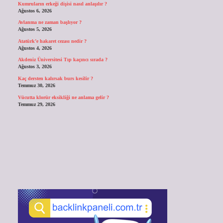
Kumruların erkeği dişisi nasıl anlaşılır ?
Ağustos 6, 2026
Avlanma ne zaman başlıyor ?
Ağustos 5, 2026
Atatürk’e hakaret cezası nedir ?
Ağustos 4, 2026
Akdeniz Üniversitesi Tıp kaçıncı sırada ?
Ağustos 3, 2026
Kaç dersten kalırsak burs kesilir ?
Temmuz 30, 2026
Vücutta klorür eksikliği ne anlama gelir ?
Temmuz 29, 2026