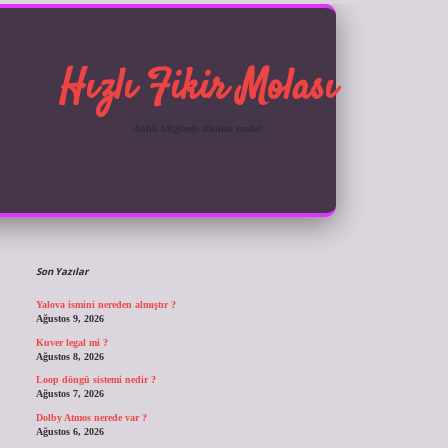
Hızlı Fikir Molası
Anlık bilgilerle zihnini tazele!
Sidebar
ilbet giriş
Son Yazılar
Yalova ismini nereden almıştır ?
Ağustos 9, 2026
Kuver legal mi ?
Ağustos 8, 2026
Loop döngü sistemi nedir ?
Ağustos 7, 2026
Dolby Atmos nerede var ?
Ağustos 6, 2026