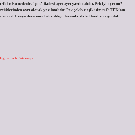
zarfıdır. Bu nedenle, “çok” ifadesi ayrı ayrı yazılmalıdır. Pek iyi ayrı mı?
özcüklerinden ayrı olarak yazılmalıdır. Pek çok birleşik isim mi? TDK’nın
ikle nicelik veya derecenin belirtildiği durumlarda kullanılır ve günlük…
ligi.com.tr
Sitemap