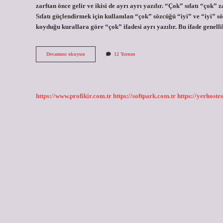
zarftan önce gelir ve ikisi de ayrı ayrı yazılır. “Çok” sıfatı “çok” 
Sıfatı güçlendirmek için kullanılan “çok” sözcüğü “iyi” ve “iyi” s
koyduğu kurallara göre “çok” ifadesi ayrı yazılır. Bu ifade genell
Pek
Devamını okuyun
12 Yorum
De
Nasıl
Yazılır
Tdk
https://www.profikir.com.tr
https://softpark.com.tr
https://yerhostes