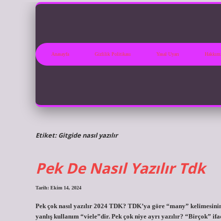
Anasayfa
Gizlilik Politikası
Yasal Uyarı
Hakkım
Etiket:
Gitgide nasıl yazılır
Pek De Nasıl Yazılır Tdk
Tarih: Ekim 14, 2024
Pek çok nasıl yazılır 2024 TDK? TDK’ya göre “many” kelimesinin 
yanlış kullanım “viele”dir. Pek çok niye ayrı yazılır? “Birçok” ifade