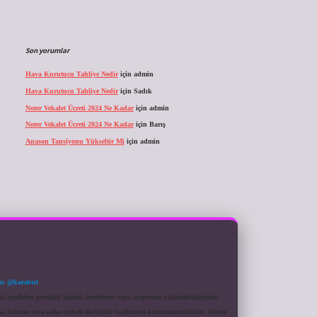
Son yorumlar
Hava Kurutucu Tahliye Nedir
için
admin
Hava Kurutucu Tahliye Nedir
için
Sadık
Noter Vekalet Ücreti 2024 Ne Kadar
için
admin
Noter Vekalet Ücreti 2024 Ne Kadar
için
Barış
Anason Tansiyonu Yükseltir Mi
için
admin
m: @karabul
eki içerikleri proaktif olarak denetleme veya araştırma yükümlülüğümüz
a, kurum veya şahıs şirketi ile hiçbir bağlantısı bulunmamaktadır. Sitede