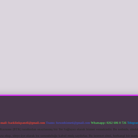
-mail:
backlinkpaneli@gmail.com
Teams:
forumhizmeti@gmail.com
Whatsapp: 0262 606 0 726
Telegra
im Kurumu (BTK) tarafından onaylanmış bir Yer Sağlayıcı olarak hizmet vermektedir. Bu nedenle, sited
 olup, siteye üye olarak bu sorumluluğu kabul etmiş sayılırlar. Bu internet sitesi, herhangi bir mark