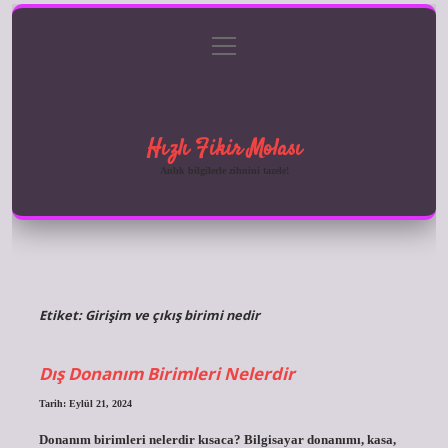
menüyü
Anasayfa
Gizlilik Politikası
Yasal Uyarı
aç
Hakkımızda
Hızlı Fikir Molası
Anlık bilgilerle zihnini tazele!
Etiket:
Girişim ve çıkış birimi nedir
Dış Donanım Birimleri Nelerdir
Tarih: Eylül 21, 2024
Donanım birimleri nelerdir kısaca? Bilgisayar donanımı, kasa,