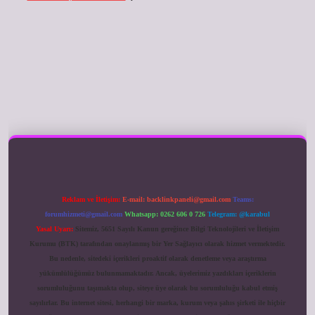
ilbet giriş
Reklam ve İletişim:
E-mail:
backlinkpaneli@gmail.com
Teams:
forumhizmeti@gmail.com
Whatsapp: 0262 606 0 726
Telegram: @karabul
Yasal Uyarı:
Sitemiz, 5651 Sayılı Kanun gereğince Bilgi Teknolojileri ve İletişim
Kurumu (BTK) tarafından onaylanmış bir Yer Sağlayıcı olarak hizmet vermektedir.
Bu nedenle, sitedeki içerikleri proaktif olarak denetleme veya araştırma
yükümlülüğümüz bulunmamaktadır. Ancak, üyelerimiz yazdıkları içeriklerin
sorumluluğunu taşımakta olup, siteye üye olarak bu sorumluluğu kabul etmiş
sayılırlar. Bu internet sitesi, herhangi bir marka, kurum veya şahıs şirketi ile hiçbir