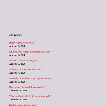
Sidebar
Son Yazılar
Dolby Atmos nerede var ?
Ağustos 6, 2026
Kumruların erkeği dişisi nasıl anlaşılır ?
Ağustos 6, 2026
Avlanma ne zaman başlıyor ?
Ağustos 5, 2026
Atatürk’e hakaret cezası nedir ?
Ağustos 4, 2026
Akdeniz Üniversitesi Tıp kaçıncı sırada ?
Ağustos 3, 2026
Kaç dersten kalırsak burs kesilir ?
Temmuz 30, 2026
Vücutta klorür eksikliği ne anlama gelir ?
Temmuz 29, 2026
Koçlar hangi takımı tutar ?