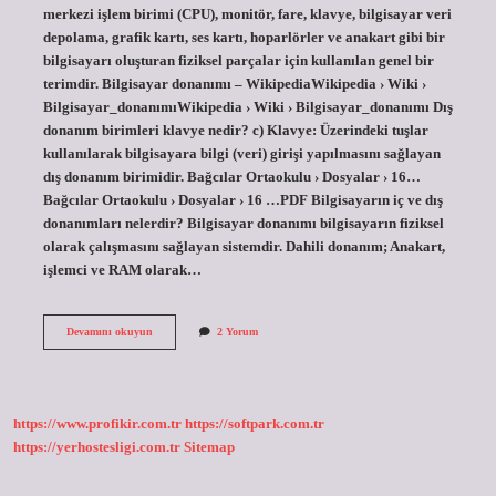
merkezi işlem birimi (CPU), monitör, fare, klavye, bilgisayar veri
depolama, grafik kartı, ses kartı, hoparlörler ve anakart gibi bir
bilgisayarı oluşturan fiziksel parçalar için kullanılan genel bir
terimdir. Bilgisayar donanımı – WikipediaWikipedia › Wiki ›
Bilgisayar_donanımıWikipedia › Wiki › Bilgisayar_donanımı Dış
donanım birimleri klavye nedir? c) Klavye: Üzerindeki tuşlar
kullanılarak bilgisayara bilgi (veri) girişi yapılmasını sağlayan
dış donanım birimidir. Bağcılar Ortaokulu › Dosyalar › 16…
Bağcılar Ortaokulu › Dosyalar › 16 …PDF Bilgisayarın iç ve dış
donanımları nelerdir? Bilgisayar donanımı bilgisayarın fiziksel
olarak çalışmasını sağlayan sistemdir. Dahili donanım; Anakart,
işlemci ve RAM olarak…
Dış
Devamını okuyun
2 Yorum
Donanım
Birimleri
Nelerdir
https://www.profikir.com.tr
https://softpark.com.tr
https://yerhostesligi.com.tr
Sitemap