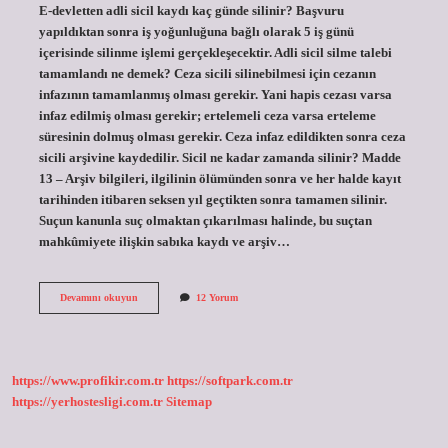
E-devletten adli sicil kaydı kaç günde silinir? Başvuru
yapıldıktan sonra iş yoğunluğuna bağlı olarak 5 iş günü
içerisinde silinme işlemi gerçekleşecektir. Adli sicil silme talebi
tamamlandı ne demek? Ceza sicili silinebilmesi için cezanın
infazının tamamlanmış olması gerekir. Yani hapis cezası varsa
infaz edilmiş olması gerekir; ertelemeli ceza varsa erteleme
süresinin dolmuş olması gerekir. Ceza infaz edildikten sonra ceza
sicili arşivine kaydedilir. Sicil ne kadar zamanda silinir? Madde
13 – Arşiv bilgileri, ilgilinin ölümünden sonra ve her halde kayıt
tarihinden itibaren seksen yıl geçtikten sonra tamamen silinir.
Suçun kanunla suç olmaktan çıkarılması halinde, bu suçtan
mahkûmiyete ilişkin sabıka kaydı ve arşiv…
E
Devamını okuyun
12 Yorum
Devlet
Adli
Sicil
Kaydı
Sildirme
https://www.profikir.com.tr
https://softpark.com.tr
Kaç
Gün
https://yerhostesligi.com.tr
Sitemap
Sürer