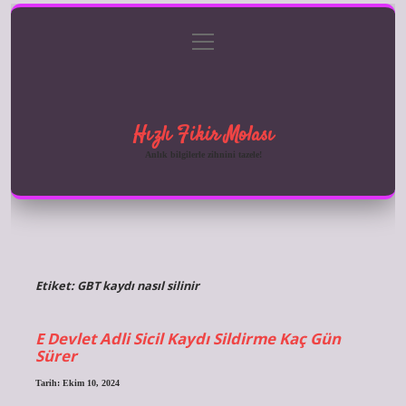
menüyü
Anasayfa
Gizlilik Politikası
Yasal Uyarı
aç
Hakkımızda
Hızlı Fikir Molası
Anlık bilgilerle zihnini tazele!
Etiket:
GBT kaydı nasıl silinir
E Devlet Adli Sicil Kaydı Sildirme Kaç Gün
Sürer
Tarih: Ekim 10, 2024