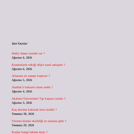
Sidebar
Son Yazılar
Dolby Atmos nerede var ?
Ağustos 6, 2026
Kumruların erkeği dişisi nasıl anlaşılır ?
Ağustos 6, 2026
Avlanma ne zaman başlıyor ?
Ağustos 5, 2026
Atatürk’e hakaret cezası nedir ?
Ağustos 4, 2026
Akdeniz Üniversitesi Tıp kaçıncı sırada ?
Ağustos 3, 2026
Kaç dersten kalırsak burs kesilir ?
Temmuz 30, 2026
Vücutta klorür eksikliği ne anlama gelir ?
Temmuz 29, 2026
Koçlar hangi takımı tutar ?