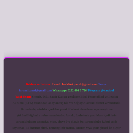
ilbet giriş
Reklam ve İletişim:
E-mail:
backlinkpaneli@gmail.com
Teams:
forumhizmeti@gmail.com
Whatsapp: 0262 606 0 726
Telegram: @karabul
Yasal Uyarı:
Sitemiz, 5651 Sayılı Kanun gereğince Bilgi Teknolojileri ve İletişim
Kurumu (BTK) tarafından onaylanmış bir Yer Sağlayıcı olarak hizmet vermektedir.
Bu nedenle, sitedeki içerikleri proaktif olarak denetleme veya araştırma
yükümlülüğümüz bulunmamaktadır. Ancak, üyelerimiz yazdıkları içeriklerin
sorumluluğunu taşımakta olup, siteye üye olarak bu sorumluluğu kabul etmiş
sayılırlar. Bu internet sitesi, herhangi bir marka, kurum veya şahıs şirketi ile hiçbir