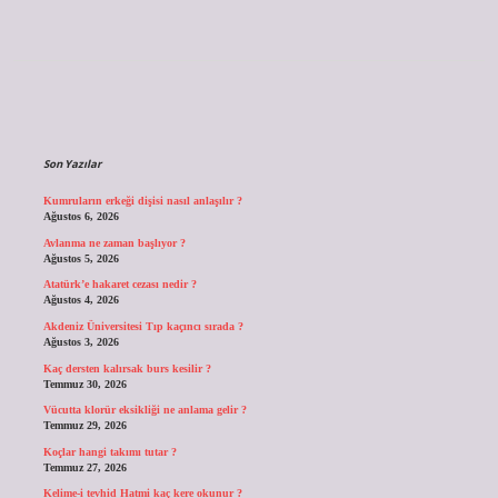
Sidebar
Son Yazılar
Kumruların erkeği dişisi nasıl anlaşılır ?
Ağustos 6, 2026
Avlanma ne zaman başlıyor ?
Ağustos 5, 2026
Atatürk’e hakaret cezası nedir ?
Ağustos 4, 2026
Akdeniz Üniversitesi Tıp kaçıncı sırada ?
Ağustos 3, 2026
Kaç dersten kalırsak burs kesilir ?
Temmuz 30, 2026
Vücutta klorür eksikliği ne anlama gelir ?
Temmuz 29, 2026
Koçlar hangi takımı tutar ?
Temmuz 27, 2026
Kelime-i tevhid Hatmi kaç kere okunur ?