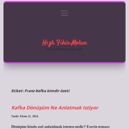
menüyü
Anasayfa
Gizlilik Politikası
Yasal Uyarı
aç
Hakkımızda
Hızlı Fikir Molası
Anlık bilgilerle zihnini tazele!
Etiket:
Franz Kafka kimdir özeti
Kafka Dönüşüm Ne Anlatmak Istiyor
Tarih: Ekim 21, 2024
Dönüşüm kitabı asıl anlatılmak istenen nedir? Eserin teması: