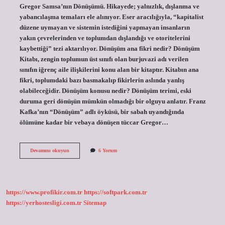
Gregor Samsa’nın Dönüşümü. Hikayede; yalnızlık, dışlanma ve
yabancılaşma temaları ele alınıyor. Eser aracılığıyla, “kapitalist
düzene uymayan ve sistemin istediğini yapmayan insanların
yakın çevrelerinden ve toplumdan dışlandığı ve otoritelerini
kaybettiği” tezi aktarılıyor. Dönüşüm ana fikri nedir? Dönüşüm
Kitabı, zengin toplumun üst sınıfı olan burjuvazi adı verilen
sınıfın iğrenç aile ilişkilerini konu alan bir kitaptır. Kitabın ana
fikri, toplumdaki bazı basmakalıp fikirlerin aslında yanlış
olabileceğidir. Dönüşüm konusu nedir? Dönüşüm terimi, eski
duruma geri dönüşün mümkün olmadığı bir olguyu anlatır. Franz
Kafka’nın “Dönüşüm” adlı öyküsü, bir sabah uyandığında
ölümüne kadar bir vebaya dönüşen tüccar Gregor…
Kafka
Devamını okuyun
6 Yorum
Dönüşüm
Ne
Anlatmak
Istiyor
https://www.profikir.com.tr
https://softpark.com.tr
https://yerhostesligi.com.tr
Sitemap