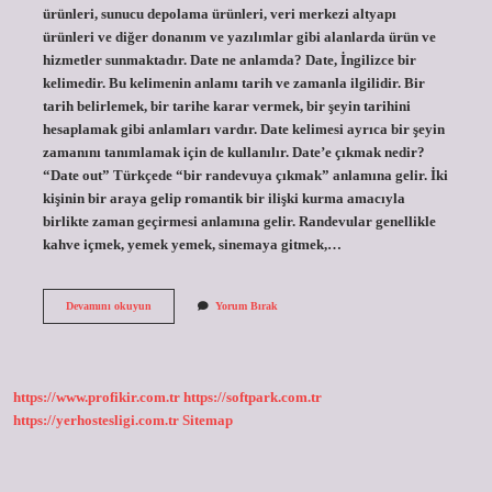
ürünleri, sunucu depolama ürünleri, veri merkezi altyapı
ürünleri ve diğer donanım ve yazılımlar gibi alanlarda ürün ve
hizmetler sunmaktadır. Date ne anlamda? Date, İngilizce bir
kelimedir. Bu kelimenin anlamı tarih ve zamanla ilgilidir. Bir
tarih belirlemek, bir tarihe karar vermek, bir şeyin tarihini
hesaplamak gibi anlamları vardır. Date kelimesi ayrıca bir şeyin
zamanını tanımlamak için de kullanılır. Date’e çıkmak nedir?
“Date out” Türkçede “bir randevuya çıkmak” anlamına gelir. İki
kişinin bir araya gelip romantik bir ilişki kurma amacıyla
birlikte zaman geçirmesi anlamına gelir. Randevular genellikle
kahve içmek, yemek yemek, sinemaya gitmek,…
E
Devamını okuyun
Yorum Bırak
Date
Ne
Demek
https://www.profikir.com.tr
https://softpark.com.tr
https://yerhostesligi.com.tr
Sitemap