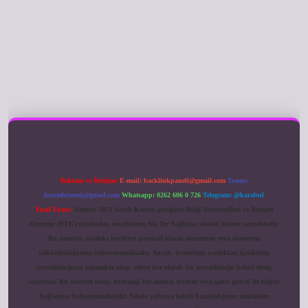
ilbet giriş
Reklam ve İletişim:
E-mail:
backlinkpaneli@gmail.com
Teams:
forumhizmeti@gmail.com
Whatsapp: 0262 606 0 726
Telegram: @karabul
Yasal Uyarı:
Sitemiz, 5651 Sayılı Kanun gereğince Bilgi Teknolojileri ve İletişim
Kurumu (BTK) tarafından onaylanmış bir Yer Sağlayıcı olarak hizmet vermektedir.
Bu nedenle, sitedeki içerikleri proaktif olarak denetleme veya araştırma
yükümlülüğümüz bulunmamaktadır. Ancak, üyelerimiz yazdıkları içeriklerin
sorumluluğunu taşımakta olup, siteye üye olarak bu sorumluluğu kabul etmiş
sayılırlar. Bu internet sitesi, herhangi bir marka, kurum veya şahıs şirketi ile hiçbir
bağlantısı bulunmamaktadır. Sitede yalnızca kendi hazırladığımız makaleler