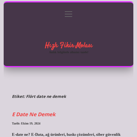
menüyü
Anasayfa
Gizlilik Politikası
Yasal Uyarı
aç
Hakkımızda
Hızlı Fikir Molası
Anlık bilgilerle zihnini tazele!
Etiket:
Flört date ne demek
E Date Ne Demek
Tarih: Ekim 19, 2024
E-date ne? E-Data, ağ ürünleri, baskı çözümleri, siber güvenlik