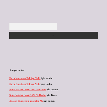
Arama
Son yorumlar
Hava Kurutucu Tahliye Nedir
için
admin
Hava Kurutucu Tahliye Nedir
için
Sadık
Noter Vekalet Ücreti 2024 Ne Kadar
için
admin
Noter Vekalet Ücreti 2024 Ne Kadar
için
Barış
Anason Tansiyonu Yükseltir Mi
için
admin