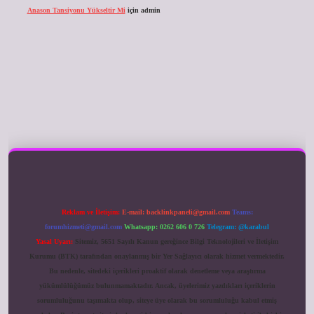
Anason Tansiyonu Yükseltir Mi
için
admin
ilbet giriş
Reklam ve İletişim:
E-mail:
backlinkpaneli@gmail.com
Teams:
forumhizmeti@gmail.com
Whatsapp: 0262 606 0 726
Telegram: @karabul
Yasal Uyarı:
Sitemiz, 5651 Sayılı Kanun gereğince Bilgi Teknolojileri ve İletişim
Kurumu (BTK) tarafından onaylanmış bir Yer Sağlayıcı olarak hizmet vermektedir.
Bu nedenle, sitedeki içerikleri proaktif olarak denetleme veya araştırma
yükümlülüğümüz bulunmamaktadır. Ancak, üyelerimiz yazdıkları içeriklerin
sorumluluğunu taşımakta olup, siteye üye olarak bu sorumluluğu kabul etmiş