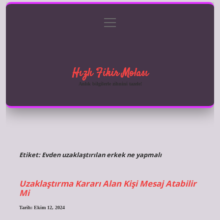
menüyü
Anasayfa
Gizlilik Politikası
Yasal Uyarı
aç
Hakkımızda
Hızlı Fikir Molası
Anlık bilgilerle zihnini tazele!
Etiket:
Evden uzaklaştırılan erkek ne yapmalı
Uzaklaştırma Kararı Alan Kişi Mesaj Atabilir
Mi
Tarih: Ekim 12, 2024