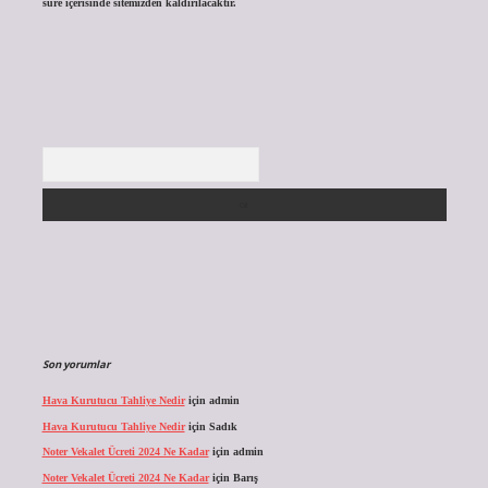
süre içerisinde sitemizden kaldırılacaktır.
Arama
Son yorumlar
Hava Kurutucu Tahliye Nedir
için
admin
Hava Kurutucu Tahliye Nedir
için
Sadık
Noter Vekalet Ücreti 2024 Ne Kadar
için
admin
Noter Vekalet Ücreti 2024 Ne Kadar
için
Barış