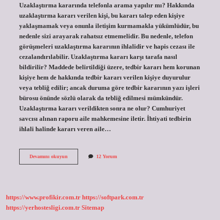
Uzaklaştırma kararında telefonla arama yapılır mı? Hakkında
uzaklaştırma kararı verilen kişi, bu kararı talep eden kişiye
yaklaşmamak veya onunla iletişim kurmamakla yükümlüdür, bu
nedenle sizi arayarak rahatsız etmemelidir. Bu nedenle, telefon
görüşmeleri uzaklaştırma kararının ihlalidir ve hapis cezası ile
cezalandırılabilir. Uzaklaştırma kararı karşı tarafa nasıl
bildirilir? Maddede belirtildiği üzere, tedbir kararı hem korunan
kişiye hem de hakkında tedbir kararı verilen kişiye duyurulur
veya tebliğ edilir; ancak duruma göre tedbir kararının yazı işleri
bürosu önünde sözlü olarak da tebliğ edilmesi mümkündür.
Uzaklaştırma kararı verildikten sonra ne olur? Cumhuriyet
savcısı alınan raporu aile mahkemesine iletir. İhtiyati tedbirin
ihlali halinde kararı veren aile…
Uzaklaştırma
Devamını okuyun
12 Yorum
Kararı
Alan
Kişi
Mesaj
Atabilir
https://www.profikir.com.tr
https://softpark.com.tr
Mi
https://yerhostesligi.com.tr
Sitemap