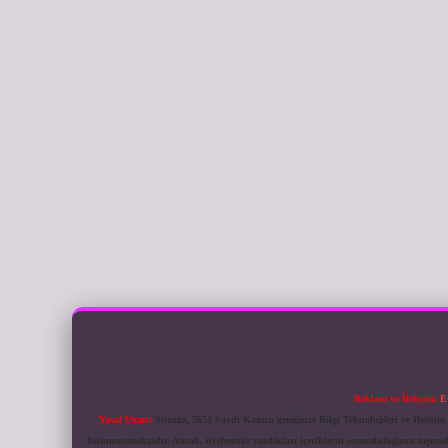
Reklam ve İletişim:
E
Yasal Uyarı:
Sitemiz, 5651 Sayılı Kanun gereğince Bilgi Teknolojileri ve İletiş
bulunmamaktadır. Ancak, üyelerimiz yazdıkları içeriklerin sorumluluğunu taşımakta