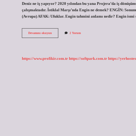
Deniz ne iş yapıyor? 2020 yılından bu yana Projera’da iş dönüşüm
çalışmaktadır. İstiklal Marşı’nda Engin ne demek? ENGİN: Sonun
(Avrupa) AFAK: Ufuklar. Engin tahmini anlamı nedir? Engin ismi son
Engin
Devamını okuyun
2 Yorum
Deniz
Ne
Demek
https://www.profikir.com.tr
https://softpark.com.tr
https://yerhostes