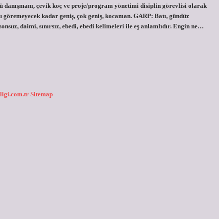
ü danışmanı, çevik koç ve proje/program yönetimi disiplin görevlisi olarak
u göremeyecek kadar geniş, çok geniş, kocaman. GARP: Batı, gündüz
suz, daimi, sınırsız, ebedi, ebedi kelimeleri ile eş anlamlıdır. Engin ne…
ligi.com.tr
Sitemap