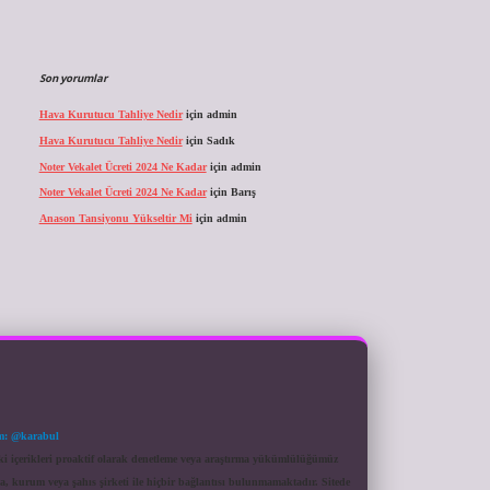
Son yorumlar
Hava Kurutucu Tahliye Nedir
için
admin
Hava Kurutucu Tahliye Nedir
için
Sadık
Noter Vekalet Ücreti 2024 Ne Kadar
için
admin
Noter Vekalet Ücreti 2024 Ne Kadar
için
Barış
Anason Tansiyonu Yükseltir Mi
için
admin
m: @karabul
eki içerikleri proaktif olarak denetleme veya araştırma yükümlülüğümüz
a, kurum veya şahıs şirketi ile hiçbir bağlantısı bulunmamaktadır. Sitede