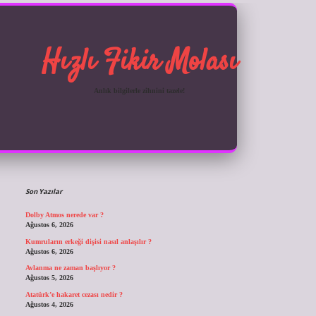
Hızlı Fikir Molası
Anlık bilgilerle zihnini tazele!
Sidebar
ilbet giriş
Son Yazılar
Dolby Atmos nerede var ?
Ağustos 6, 2026
Kumruların erkeği dişisi nasıl anlaşılır ?
Ağustos 6, 2026
Avlanma ne zaman başlıyor ?
Ağustos 5, 2026
Atatürk’e hakaret cezası nedir ?
Ağustos 4, 2026