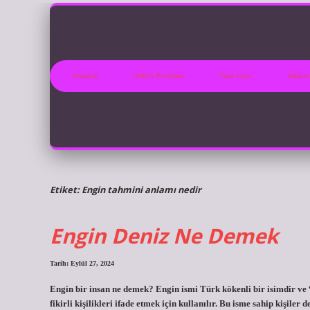
Anasayfa
Gizlilik Politikası
Yasal Uyarı
Hakkım
Etiket:
Engin tahmini anlamı nedir
Engin Deniz Ne Demek
Tarih: Eylül 27, 2024
Engin bir insan ne demek? Engin ismi Türk kökenli bir isimdir ve “
fikirli kişilikleri ifade etmek için kullanılır. Bu isme sahip kişile