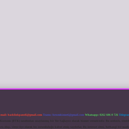
-mail:
backlinkpaneli@gmail.com
Teams:
forumhizmeti@gmail.com
Whatsapp: 0262 606 0 726
Telegra
im Kurumu (BTK) tarafından onaylanmış bir Yer Sağlayıcı olarak hizmet vermektedir. Bu nedenle, sited
 olup, siteye üye olarak bu sorumluluğu kabul etmiş sayılırlar. Bu internet sitesi, herhangi bir mark