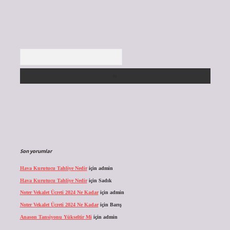
Arama
Son yorumlar
Hava Kurutucu Tahliye Nedir
için
admin
Hava Kurutucu Tahliye Nedir
için
Sadık
Noter Vekalet Ücreti 2024 Ne Kadar
için
admin
Noter Vekalet Ücreti 2024 Ne Kadar
için
Barış
Anason Tansiyonu Yükseltir Mi
için
admin