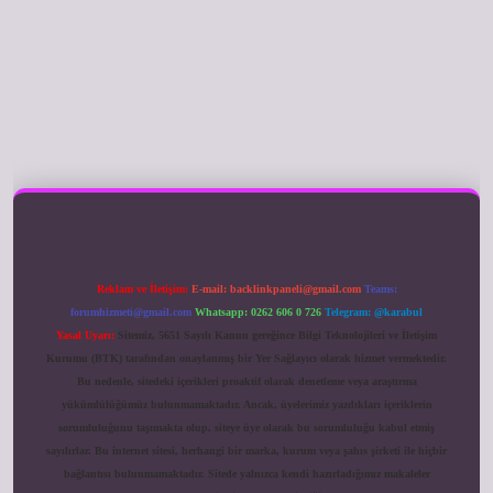
ilbet giriş
Reklam ve İletişim:
E-mail:
backlinkpaneli@gmail.com
Teams:
forumhizmeti@gmail.com
Whatsapp: 0262 606 0 726
Telegram: @karabul
Yasal Uyarı:
Sitemiz, 5651 Sayılı Kanun gereğince Bilgi Teknolojileri ve İletişim
Kurumu (BTK) tarafından onaylanmış bir Yer Sağlayıcı olarak hizmet vermektedir.
Bu nedenle, sitedeki içerikleri proaktif olarak denetleme veya araştırma
yükümlülüğümüz bulunmamaktadır. Ancak, üyelerimiz yazdıkları içeriklerin
sorumluluğunu taşımakta olup, siteye üye olarak bu sorumluluğu kabul etmiş
sayılırlar. Bu internet sitesi, herhangi bir marka, kurum veya şahıs şirketi ile hiçbir
bağlantısı bulunmamaktadır. Sitede yalnızca kendi hazırladığımız makaleler