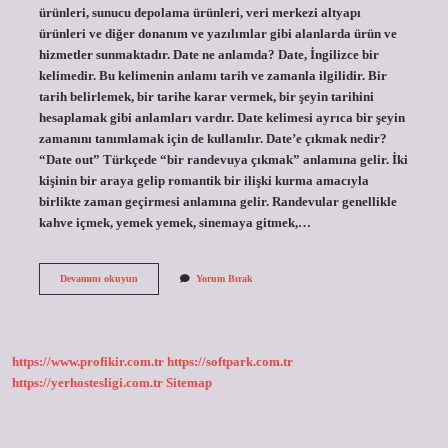
ürünleri, sunucu depolama ürünleri, veri merkezi altyapı
ürünleri ve diğer donanım ve yazılımlar gibi alanlarda ürün ve
hizmetler sunmaktadır. Date ne anlamda? Date, İngilizce bir
kelimedir. Bu kelimenin anlamı tarih ve zamanla ilgilidir. Bir
tarih belirlemek, bir tarihe karar vermek, bir şeyin tarihini
hesaplamak gibi anlamları vardır. Date kelimesi ayrıca bir şeyin
zamanını tanımlamak için de kullanılır. Date’e çıkmak nedir?
“Date out” Türkçede “bir randevuya çıkmak” anlamına gelir. İki
kişinin bir araya gelip romantik bir ilişki kurma amacıyla
birlikte zaman geçirmesi anlamına gelir. Randevular genellikle
kahve içmek, yemek yemek, sinemaya gitmek,…
E
Devamını okuyun
Yorum Bırak
Date
Ne
Demek
https://www.profikir.com.tr
https://softpark.com.tr
https://yerhostesligi.com.tr
Sitemap