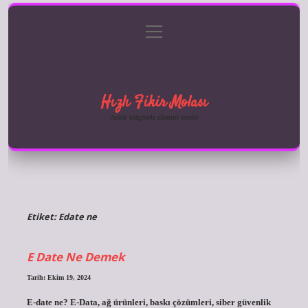
menüyü
Anasayfa
Gizlilik Politikası
Yasal Uyarı
aç
Hakkımızda
Hızlı Fikir Molası
Anlık bilgilerle zihnini tazele!
Etiket:
Edate ne
E Date Ne Demek
Tarih: Ekim 19, 2024
E-date ne? E-Data, ağ ürünleri, baskı çözümleri, siber güvenlik