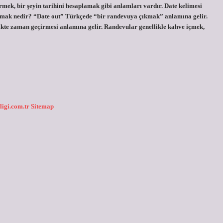
vermek, bir şeyin tarihini hesaplamak gibi anlamları vardır. Date kelimesi
çıkmak nedir? “Date out” Türkçede “bir randevuya çıkmak” anlamına gelir.
rlikte zaman geçirmesi anlamına gelir. Randevular genellikle kahve içmek,
ligi.com.tr
Sitemap