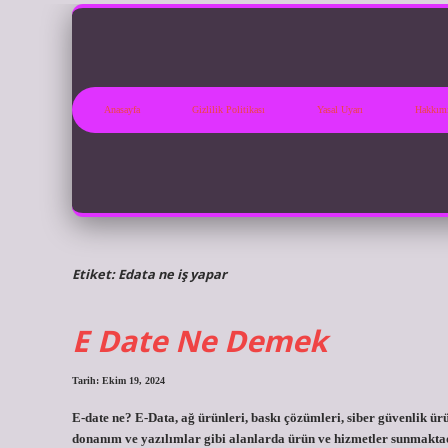
Anasayfa
Gizlilik Politikası
Yasal Uyarı
Hakkım
Etiket:
Edata ne iş yapar
E Date Ne Demek
Tarih: Ekim 19, 2024
E-date ne? E-Data, ağ ürünleri, baskı çözümleri, siber güvenlik ür
donanım ve yazılımlar gibi alanlarda ürün ve hizmetler sunmaktad