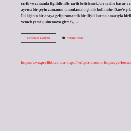
tarih ve zamanla ilgilidir. Bir tarih belirlemek, bir tarihe karar 
ayrıca bir şeyin zamanını tanımlamak için de kullanılır. Date’e 
İki kişinin bir araya gelip romantik bir ilişki kurma amacıyla bi
yemek yemek, sinemaya gitmek,…
E
Devamını okuyun
Yorum Bırak
Date
Ne
Demek
https://www.profikir.com.tr
https://softpark.com.tr
https://yerhostes