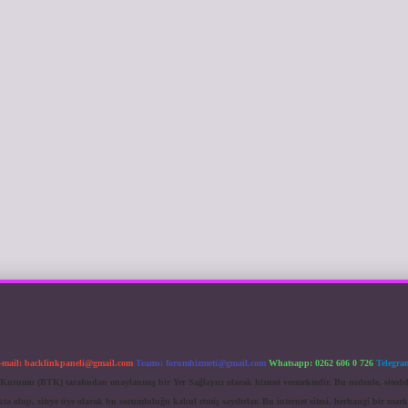
-mail:
backlinkpaneli@gmail.com
Teams:
forumhizmeti@gmail.com
Whatsapp: 0262 606 0 726
Telegra
im Kurumu (BTK) tarafından onaylanmış bir Yer Sağlayıcı olarak hizmet vermektedir. Bu nedenle, sited
 olup, siteye üye olarak bu sorumluluğu kabul etmiş sayılırlar. Bu internet sitesi, herhangi bir mark