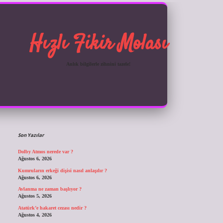
Hızlı Fikir Molası
Anlık bilgilerle zihnini tazele!
Sidebar
ilbet giriş
Son Yazılar
Dolby Atmos nerede var ?
Ağustos 6, 2026
Kumruların erkeği dişisi nasıl anlaşılır ?
Ağustos 6, 2026
Avlanma ne zaman başlıyor ?
Ağustos 5, 2026
Atatürk’e hakaret cezası nedir ?
Ağustos 4, 2026