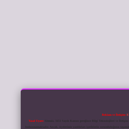
Reklam ve İletişim:
E
Yasal Uyarı:
Sitemiz, 5651 Sayılı Kanun gereğince Bilgi Teknolojileri ve İletiş
bulunmamaktadır. Ancak, üyelerimiz yazdıkları içeriklerin sorumluluğunu taşımakta