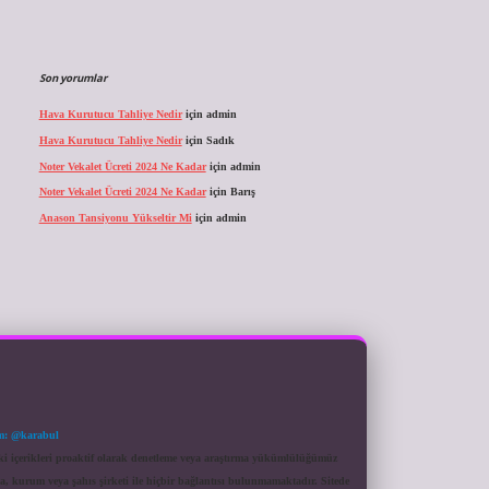
Son yorumlar
Hava Kurutucu Tahliye Nedir
için
admin
Hava Kurutucu Tahliye Nedir
için
Sadık
Noter Vekalet Ücreti 2024 Ne Kadar
için
admin
Noter Vekalet Ücreti 2024 Ne Kadar
için
Barış
Anason Tansiyonu Yükseltir Mi
için
admin
m: @karabul
eki içerikleri proaktif olarak denetleme veya araştırma yükümlülüğümüz
a, kurum veya şahıs şirketi ile hiçbir bağlantısı bulunmamaktadır. Sitede