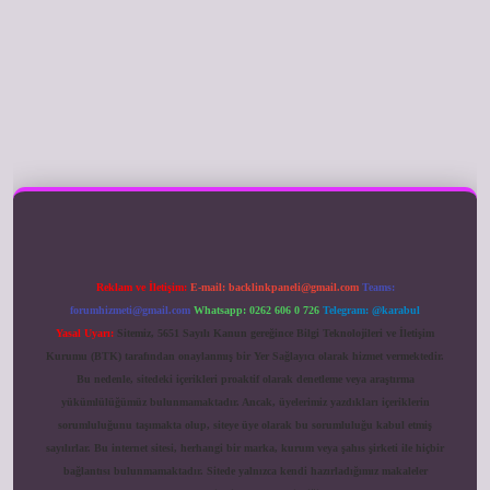
ilbet giriş
Reklam ve İletişim:
E-mail:
backlinkpaneli@gmail.com
Teams:
forumhizmeti@gmail.com
Whatsapp: 0262 606 0 726
Telegram: @karabul
Yasal Uyarı:
Sitemiz, 5651 Sayılı Kanun gereğince Bilgi Teknolojileri ve İletişim
Kurumu (BTK) tarafından onaylanmış bir Yer Sağlayıcı olarak hizmet vermektedir.
Bu nedenle, sitedeki içerikleri proaktif olarak denetleme veya araştırma
yükümlülüğümüz bulunmamaktadır. Ancak, üyelerimiz yazdıkları içeriklerin
sorumluluğunu taşımakta olup, siteye üye olarak bu sorumluluğu kabul etmiş
sayılırlar. Bu internet sitesi, herhangi bir marka, kurum veya şahıs şirketi ile hiçbir
bağlantısı bulunmamaktadır. Sitede yalnızca kendi hazırladığımız makaleler