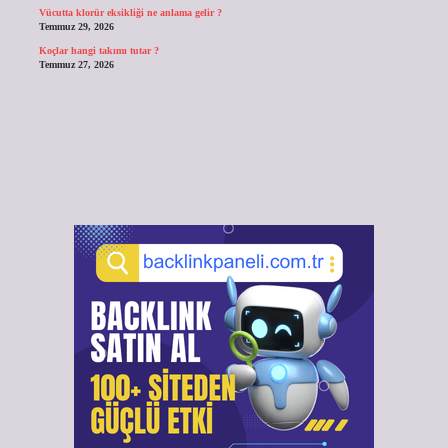
Vücutta klorür eksikliği ne anlama gelir ?
Temmuz 29, 2026
Koçlar hangi takımı tutar ?
Temmuz 27, 2026