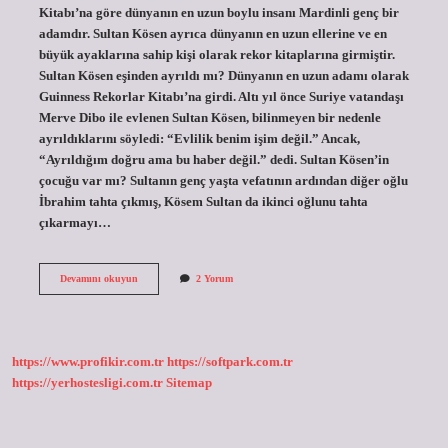
Kitabı’na göre dünyanın en uzun boylu insanı Mardinli genç bir
adamdır. Sultan Kösen ayrıca dünyanın en uzun ellerine ve en
büyük ayaklarına sahip kişi olarak rekor kitaplarına girmiştir.
Sultan Kösen eşinden ayrıldı mı? Dünyanın en uzun adamı olarak
Guinness Rekorlar Kitabı’na girdi. Altı yıl önce Suriye vatandaşı
Merve Dibo ile evlenen Sultan Kösen, bilinmeyen bir nedenle
ayrıldıklarını söyledi: “Evlilik benim işim değil.” Ancak,
“Ayrıldığım doğru ama bu haber değil.” dedi. Sultan Kösen’in
çocuğu var mı? Sultanın genç yaşta vefatının ardından diğer oğlu
İbrahim tahta çıkmış, Kösem Sultan da ikinci oğlunu tahta
çıkarmayı…
Türkiyenin
Devamını okuyun
2 Yorum
En
Uzun
Adamı
Evli
Mi
https://www.profikir.com.tr
https://softpark.com.tr
https://yerhostesligi.com.tr
Sitemap