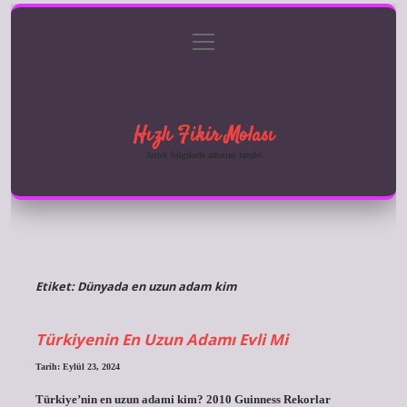
menüyü
Anasayfa
Gizlilik Politikası
Yasal Uyarı
aç
Hakkımızda
Hızlı Fikir Molası
Anlık bilgilerle zihnini tazele!
Etiket:
Dünyada en uzun adam kim
Türkiyenin En Uzun Adamı Evli Mi
Tarih: Eylül 23, 2024
Türkiye’nin en uzun adami kim? 2010 Guinness Rekorlar