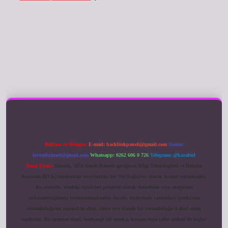
ilbet giriş
Reklam ve İletişim:
E-mail:
backlinkpaneli@gmail.com
Teams:
forumhizmeti@gmail.com
Whatsapp: 0262 606 0 726
Telegram: @karabul
Yasal Uyarı:
Sitemiz, 5651 Sayılı Kanun gereğince Bilgi Teknolojileri ve İletişim
Kurumu (BTK) tarafından onaylanmış bir Yer Sağlayıcı olarak hizmet vermektedir.
Bu nedenle, sitedeki içerikleri proaktif olarak denetleme veya araştırma
yükümlülüğümüz bulunmamaktadır. Ancak, üyelerimiz yazdıkları içeriklerin
sorumluluğunu taşımakta olup, siteye üye olarak bu sorumluluğu kabul etmiş
sayılırlar. Bu internet sitesi, herhangi bir marka, kurum veya şahıs şirketi ile hiçbir