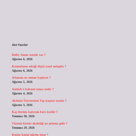
Sidebar
Son Yazılar
Dolby Atmos nerede var ?
Ağustos 6, 2026
Kumruların erkeği dişisi nasıl anlaşılır ?
Ağustos 6, 2026
Avlanma ne zaman başlıyor ?
Ağustos 5, 2026
Atatürk’e hakaret cezası nedir ?
Ağustos 4, 2026
Akdeniz Üniversitesi Tıp kaçıncı sırada ?
Ağustos 3, 2026
Kaç dersten kalırsak burs kesilir ?
Temmuz 30, 2026
Vücutta klorür eksikliği ne anlama gelir ?
Temmuz 29, 2026
Koçlar hangi takımı tutar ?