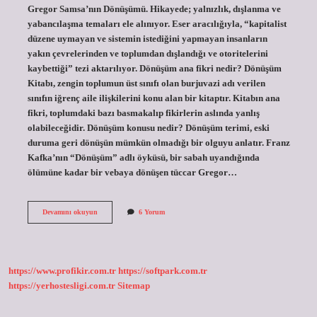
Gregor Samsa’nın Dönüşümü. Hikayede; yalnızlık, dışlanma ve
yabancılaşma temaları ele alınıyor. Eser aracılığıyla, “kapitalist
düzene uymayan ve sistemin istediğini yapmayan insanların
yakın çevrelerinden ve toplumdan dışlandığı ve otoritelerini
kaybettiği” tezi aktarılıyor. Dönüşüm ana fikri nedir? Dönüşüm
Kitabı, zengin toplumun üst sınıfı olan burjuvazi adı verilen
sınıfın iğrenç aile ilişkilerini konu alan bir kitaptır. Kitabın ana
fikri, toplumdaki bazı basmakalıp fikirlerin aslında yanlış
olabileceğidir. Dönüşüm konusu nedir? Dönüşüm terimi, eski
duruma geri dönüşün mümkün olmadığı bir olguyu anlatır. Franz
Kafka’nın “Dönüşüm” adlı öyküsü, bir sabah uyandığında
ölümüne kadar bir vebaya dönüşen tüccar Gregor…
Kafka
Devamını okuyun
6 Yorum
Dönüşüm
Ne
Anlatmak
Istiyor
https://www.profikir.com.tr
https://softpark.com.tr
https://yerhostesligi.com.tr
Sitemap