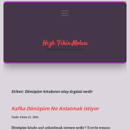
menüyü
Anasayfa
Gizlilik Politikası
Yasal Uyarı
aç
Hakkımızda
Hızlı Fikir Molası
Anlık bilgilerle zihnini tazele!
Etiket:
Dönüşüm kitabının olay örgüsü nedir
Kafka Dönüşüm Ne Anlatmak Istiyor
Tarih: Ekim 21, 2024
Dönüşüm kitabı asıl anlatılmak istenen nedir? Eserin teması: