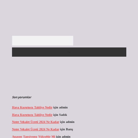
Arama
Son yorumlar
Hava Kurutucu Tahliye Nedir
için
admin
Hava Kurutucu Tahliye Nedir
için
Sadık
Noter Vekalet Ücreti 2024 Ne Kadar
için
admin
Noter Vekalet Ücreti 2024 Ne Kadar
için
Barış
Anason Tansiyonu Yükseltir Mi
için
admin