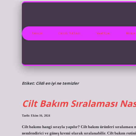
Anasayfa
Gizlilik Politikası
Yasal Uyarı
Hakkım
Etiket:
Cildi en iyi ne temizler
Cilt Bakım Sıralaması Nas
Tarih: Ekim 16, 2024
Cilt bakımı hangi sırayla yapılır? Cilt bakım ürünleri sıralaması n
nemlendirici ve güneş kremi olarak sıralanabilir. Cilt bakım rutinin