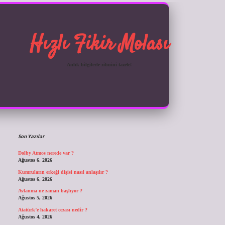
Hızlı Fikir Molası
Anlık bilgilerle zihnini tazele!
Sidebar
ilbet giriş
Son Yazılar
Dolby Atmos nerede var ?
Ağustos 6, 2026
Kumruların erkeği dişisi nasıl anlaşılır ?
Ağustos 6, 2026
Avlanma ne zaman başlıyor ?
Ağustos 5, 2026
Atatürk’e hakaret cezası nedir ?
Ağustos 4, 2026