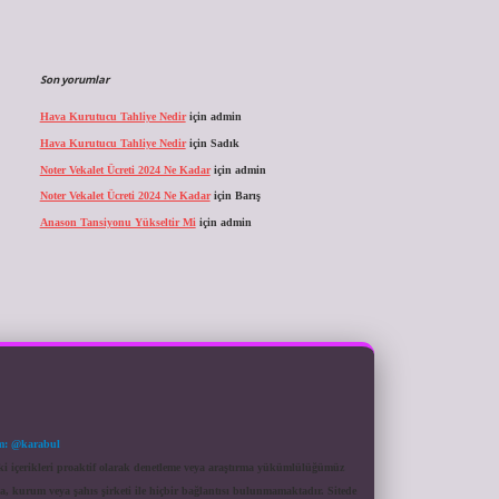
Son yorumlar
Hava Kurutucu Tahliye Nedir
için
admin
Hava Kurutucu Tahliye Nedir
için
Sadık
Noter Vekalet Ücreti 2024 Ne Kadar
için
admin
Noter Vekalet Ücreti 2024 Ne Kadar
için
Barış
Anason Tansiyonu Yükseltir Mi
için
admin
m: @karabul
eki içerikleri proaktif olarak denetleme veya araştırma yükümlülüğümüz
a, kurum veya şahıs şirketi ile hiçbir bağlantısı bulunmamaktadır. Sitede