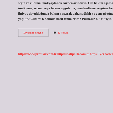
seçin ve cildinizi makyajdan ve kirden arındırın. Cilt bakım aşama
tonikleme, serum veya bakım uygulama, nemlendirme ve güneş kre
ihtiyaç duyulduğunda bakım yaparak daha sağlıklı ve genç görünen 
yapılır? Cildimi 6 adımda nasıl temizlerim? Pürüzsüz bir cilt içi
Cilt
Devamını okuyun
12 Yorum
Bakım
Sıralaması
Nasıl
Olmalıdır
https://www.profikir.com.tr
https://softpark.com.tr
https://yerhostes