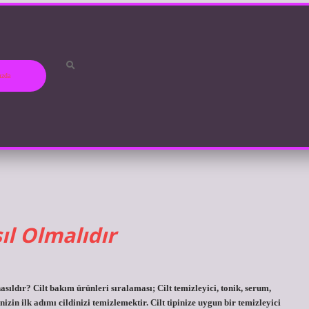
ızda
ıl Olmalıdır
asıldır? Cilt bakım ürünleri sıralaması; Cilt temizleyici, tonik, serum,
izin ilk adımı cildinizi temizlemektir. Cilt tipinize uygun bir temizleyici