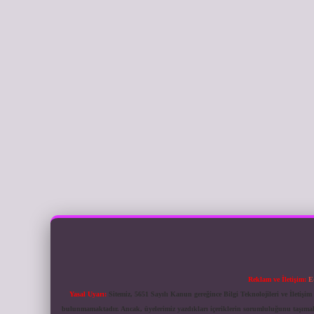
Reklam ve İletişim:
E
Yasal Uyarı:
Sitemiz, 5651 Sayılı Kanun gereğince Bilgi Teknolojileri ve İletiş
bulunmamaktadır. Ancak, üyelerimiz yazdıkları içeriklerin sorumluluğunu taşımakta