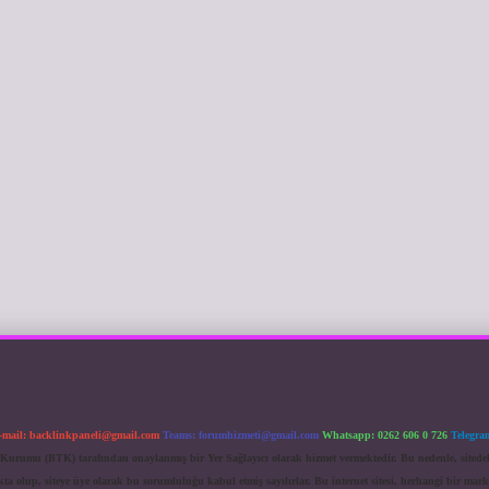
-mail:
backlinkpaneli@gmail.com
Teams:
forumhizmeti@gmail.com
Whatsapp: 0262 606 0 726
Telegra
im Kurumu (BTK) tarafından onaylanmış bir Yer Sağlayıcı olarak hizmet vermektedir. Bu nedenle, sited
 olup, siteye üye olarak bu sorumluluğu kabul etmiş sayılırlar. Bu internet sitesi, herhangi bir mark