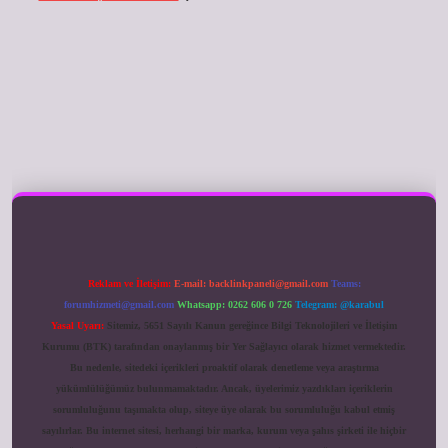
ilbet giriş
Reklam ve İletişim:
E-mail:
backlinkpaneli@gmail.com
Teams:
forumhizmeti@gmail.com
Whatsapp: 0262 606 0 726
Telegram: @karabul
Yasal Uyarı:
Sitemiz, 5651 Sayılı Kanun gereğince Bilgi Teknolojileri ve İletişim
Kurumu (BTK) tarafından onaylanmış bir Yer Sağlayıcı olarak hizmet vermektedir.
Bu nedenle, sitedeki içerikleri proaktif olarak denetleme veya araştırma
yükümlülüğümüz bulunmamaktadır. Ancak, üyelerimiz yazdıkları içeriklerin
sorumluluğunu taşımakta olup, siteye üye olarak bu sorumluluğu kabul etmiş
sayılırlar. Bu internet sitesi, herhangi bir marka, kurum veya şahıs şirketi ile hiçbir