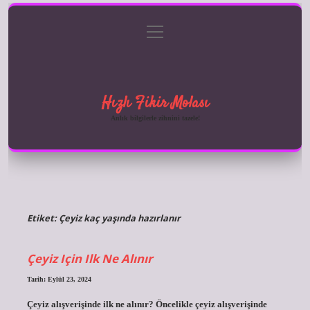
menüyü
Anasayfa
Gizlilik Politikası
Yasal Uyarı
aç
Hakkımızda
Hızlı Fikir Molası
Anlık bilgilerle zihnini tazele!
Etiket:
Çeyiz kaç yaşında hazırlanır
Çeyiz Için Ilk Ne Alınır
Tarih: Eylül 23, 2024
Çeyiz alışverişinde ilk ne alınır? Öncelikle çeyiz alışverişinde