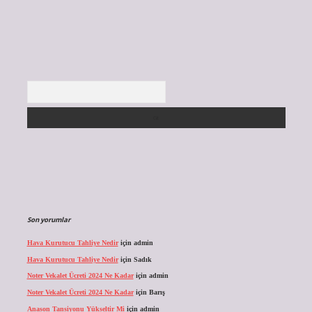
Arama
Son yorumlar
Hava Kurutucu Tahliye Nedir
için
admin
Hava Kurutucu Tahliye Nedir
için
Sadık
Noter Vekalet Ücreti 2024 Ne Kadar
için
admin
Noter Vekalet Ücreti 2024 Ne Kadar
için
Barış
Anason Tansiyonu Yükseltir Mi
için
admin