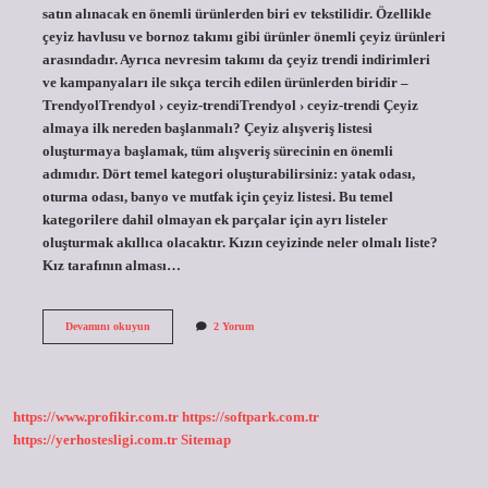
satın alınacak en önemli ürünlerden biri ev tekstilidir. Özellikle
çeyiz havlusu ve bornoz takımı gibi ürünler önemli çeyiz ürünleri
arasındadır. Ayrıca nevresim takımı da çeyiz trendi indirimleri
ve kampanyaları ile sıkça tercih edilen ürünlerden biridir –
TrendyolTrendyol › ceyiz-trendiTrendyol › ceyiz-trendi Çeyiz
almaya ilk nereden başlanmalı? Çeyiz alışveriş listesi
oluşturmaya başlamak, tüm alışveriş sürecinin en önemli
adımıdır. Dört temel kategori oluşturabilirsiniz: yatak odası,
oturma odası, banyo ve mutfak için çeyiz listesi. Bu temel
kategorilere dahil olmayan ek parçalar için ayrı listeler
oluşturmak akıllıca olacaktır. Kızın ceyizinde neler olmalı liste?
Kız tarafının alması…
Çeyiz
Devamını okuyun
2 Yorum
Için
Ilk
Ne
Alınır
https://www.profikir.com.tr
https://softpark.com.tr
https://yerhostesligi.com.tr
Sitemap