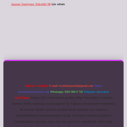
Anason Tansiyonu Yükseltir Mi
için
admin
ilbet giriş
Reklam ve İletişim:
E-mail:
backlinkpaneli@gmail.com
Teams:
forumhizmeti@gmail.com
Whatsapp: 0262 606 0 726
Telegram: @karabul
Yasal Uyarı:
Sitemiz, 5651 Sayılı Kanun gereğince Bilgi Teknolojileri ve İletişim
Kurumu (BTK) tarafından onaylanmış bir Yer Sağlayıcı olarak hizmet vermektedir.
Bu nedenle, sitedeki içerikleri proaktif olarak denetleme veya araştırma
yükümlülüğümüz bulunmamaktadır. Ancak, üyelerimiz yazdıkları içeriklerin
sorumluluğunu taşımakta olup, siteye üye olarak bu sorumluluğu kabul etmiş