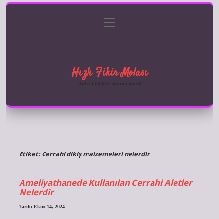
menüyü
Anasayfa
Gizlilik Politikası
Yasal Uyarı
aç
Hakkımızda
Hızlı Fikir Molası
Anlık bilgilerle zihnini tazele!
Etiket:
Cerrahi dikiş malzemeleri nelerdir
Ameliyathanede Kullanılan Cerrahi Aletler
Nelerdir
Tarih: Ekim 14, 2024