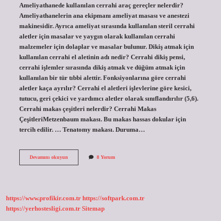
Ameliyathanede kullanılan cerrahi araç gereçler nelerdir?
Ameliyathanelerin ana ekipmanı ameliyat masası ve anestezi
makinesidir. Ayrıca ameliyat sırasında kullanılan steril cerrahi
aletler için masalar ve yaygın olarak kullanılan cerrahi
malzemeler için dolaplar ve masalar bulunur. Dikiş atmak için
kullanılan cerrahi el aletinin adı nedir? Cerrahi dikiş pensi,
cerrahi işlemler sırasında dikiş atmak ve düğüm atmak için
kullanılan bir tür tıbbi alettir. Fonksiyonlarına göre cerrahi
aletler kaça ayrılır? Cerrahi el aletleri işlevlerine göre kesici,
tutucu, geri çekici ve yardımcı aletler olarak sınıflandırılır (5,6).
Cerrahi makas çeşitleri nelerdir? Cerrahi Makas
ÇeşitleriMetzenbaum makası. Bu makas hassas dokular için
tercih edilir. … Tenatomy makası. Duruma…
Ameliyathanede
Devamını okuyun
8 Yorum
Kullanılan
Cerrahi
Aletler
Nelerdir
https://www.profikir.com.tr
https://softpark.com.tr
https://yerhostesligi.com.tr
Sitemap