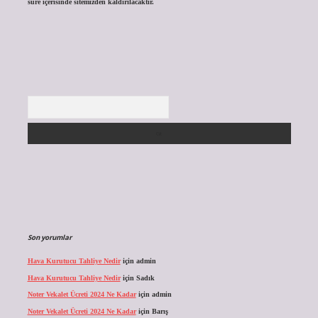
süre içerisinde sitemizden kaldırılacaktır.
Arama
Son yorumlar
Hava Kurutucu Tahliye Nedir
için
admin
Hava Kurutucu Tahliye Nedir
için
Sadık
Noter Vekalet Ücreti 2024 Ne Kadar
için
admin
Noter Vekalet Ücreti 2024 Ne Kadar
için
Barış