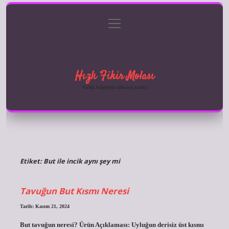
menüyü
Anasayfa
Gizlilik Politikası
Yasal Uyarı
aç
Hakkımızda
Hızlı Fikir Molası
Anlık bilgilerle zihnini tazele!
Etiket:
But ile incik aynı şey mi
Tavuğun But Kısmı Neresi
Tarih: Kasım 21, 2024
But tavuğun neresi? Ürün Açıklaması: Uyluğun derisiz üst kısmı