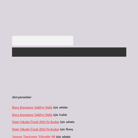
Arama
Son yorumlar
Hava Kurutucu Tahliye Nedir
için
admin
Hava Kurutucu Tahliye Nedir
için
Sadık
Noter Vekalet Ücreti 2024 Ne Kadar
için
admin
Noter Vekalet Ücreti 2024 Ne Kadar
için
Barış
Anason Tansiyonu Yükseltir Mi
için
admin