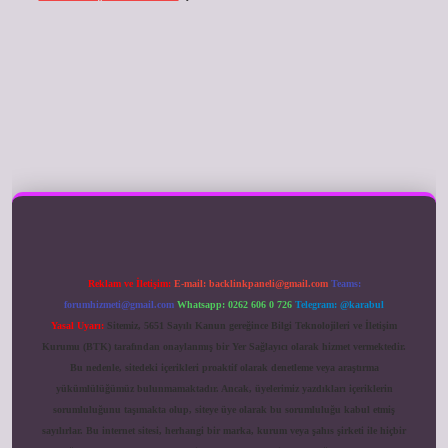
ilbet giriş
Reklam ve İletişim:
E-mail:
backlinkpaneli@gmail.com
Teams:
forumhizmeti@gmail.com
Whatsapp: 0262 606 0 726
Telegram: @karabul
Yasal Uyarı:
Sitemiz, 5651 Sayılı Kanun gereğince Bilgi Teknolojileri ve İletişim
Kurumu (BTK) tarafından onaylanmış bir Yer Sağlayıcı olarak hizmet vermektedir.
Bu nedenle, sitedeki içerikleri proaktif olarak denetleme veya araştırma
yükümlülüğümüz bulunmamaktadır. Ancak, üyelerimiz yazdıkları içeriklerin
sorumluluğunu taşımakta olup, siteye üye olarak bu sorumluluğu kabul etmiş
sayılırlar. Bu internet sitesi, herhangi bir marka, kurum veya şahıs şirketi ile hiçbir