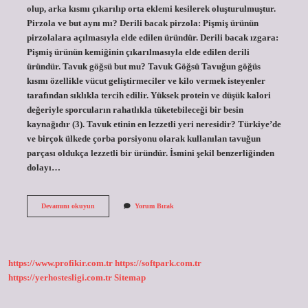
olup, arka kısmı çıkarılıp orta eklemi kesilerek oluşturulmuştur.
Pirzola ve but aynı mı? Derili bacak pirzola: Pişmiş ürünün
pirzolalara açılmasıyla elde edilen üründür. Derili bacak ızgara:
Pişmiş ürünün kemiğinin çıkarılmasıyla elde edilen derili
üründür. Tavuk göğsü but mu? Tavuk Göğsü Tavuğun göğüs
kısmı özellikle vücut geliştirmeciler ve kilo vermek isteyenler
tarafından sıklıkla tercih edilir. Yüksek protein ve düşük kalori
değeriyle sporcuların rahatlıkla tüketebileceği bir besin
kaynağıdır (3). Tavuk etinin en lezzetli yeri neresidir? Türkiye’de
ve birçok ülkede çorba porsiyonu olarak kullanılan tavuğun
parçası oldukça lezzetli bir üründür. İsmini şekil benzerliğinden
dolayı…
Tavuğun
Devamını okuyun
Yorum Bırak
But
Kısmı
Neresi
https://www.profikir.com.tr
https://softpark.com.tr
https://yerhostesligi.com.tr
Sitemap