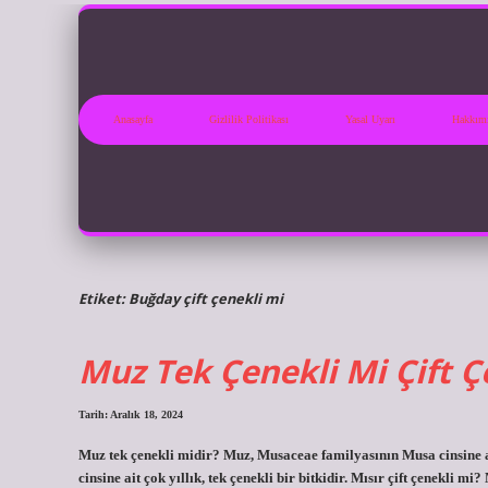
Anasayfa
Gizlilik Politikası
Yasal Uyarı
Hakkım
Etiket:
Buğday çift çenekli mi
Muz Tek Çenekli Mi Çift Ç
Tarih: Aralık 18, 2024
Muz tek çenekli midir? Muz, Musaceae familyasının Musa cinsine ai
cinsine ait çok yıllık, tek çenekli bir bitkidir. Mısır çift çenekli m