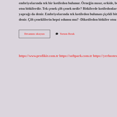
embriyolarında tek bir kotiledon bulunur. Örneğin mısır, orkide, bu
otsu bitkilerdir. Tek çenek çift çenek nedir? Bitkilerde kotiledo
yaprağı da denir. Embriyolarında tek kotiledon bulunan çiçekli bit
denir. Çift çeneklilerin hepsi odunsu mu? -Dikotiledon bitkiler ots
Muz
Devamını okuyun
Yorum Bırak
Tek
Çenekli
Mi
Çift
Çenekli
https://www.profikir.com.tr
https://softpark.com.tr
https://yerhostes
Mi