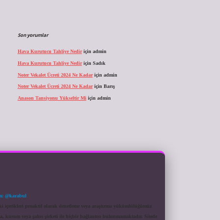
Son yorumlar
Hava Kurutucu Tahliye Nedir
için
admin
Hava Kurutucu Tahliye Nedir
için
Sadık
Noter Vekalet Ücreti 2024 Ne Kadar
için
admin
Noter Vekalet Ücreti 2024 Ne Kadar
için
Barış
Anason Tansiyonu Yükseltir Mi
için
admin
m: @karabul
eki içerikleri proaktif olarak denetleme veya araştırma yükümlülüğümüz
a, kurum veya şahıs şirketi ile hiçbir bağlantısı bulunmamaktadır. Sitede