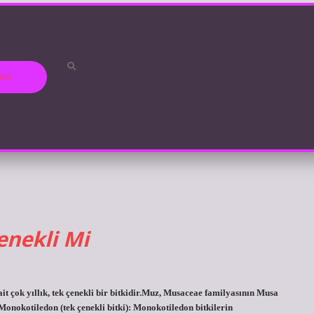
ızda
enekli Mi
t çok yıllık, tek çenekli bir bitkidir.Muz, Musaceae familyasının Musa
i? Monokotiledon (tek çenekli bitki): Monokotiledon bitkilerin