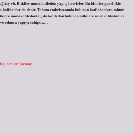
ğday vb. Bitkiler monokotiledon yapı gösterirler. Bu bitkiler genellikle
nlara kolidonlar da denir. Tohum embriyosunda bulunan kotiledonlara tohum
kilere monokotiledonlar, iki kotiledon bulunan bitkilere ise dikotiledonlar
u ve odunsu yapıya sahiptir.…
ligi.com.tr
Sitemap