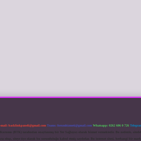
-mail:
backlinkpaneli@gmail.com
Teams:
forumhizmeti@gmail.com
Whatsapp: 0262 606 0 726
Telegra
im Kurumu (BTK) tarafından onaylanmış bir Yer Sağlayıcı olarak hizmet vermektedir. Bu nedenle, sited
 olup, siteye üye olarak bu sorumluluğu kabul etmiş sayılırlar. Bu internet sitesi, herhangi bir mark