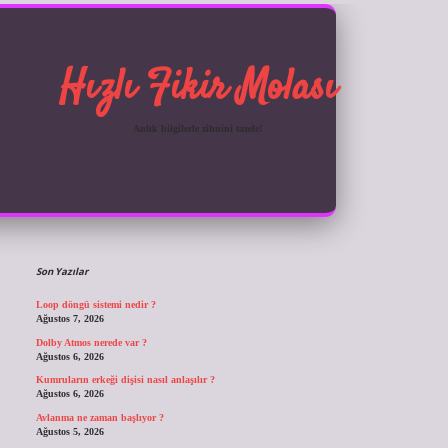
Hızlı Fikir Molası
Anlık bilgilerle zihnini tazele!
Sidebar
ilbet giriş
Son Yazılar
Loop döngü sistemi nedir ?
Ağustos 7, 2026
Dolby Atmos nerede var ?
Ağustos 6, 2026
Kumruların erkeği dişisi nasıl anlaşılır ?
Ağustos 6, 2026
Avlanma ne zaman başlıyor ?
Ağustos 5, 2026