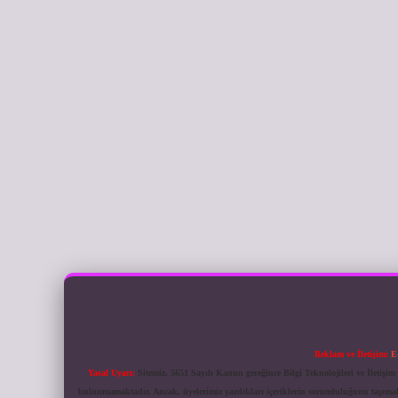
Reklam ve İletişim:
E
Yasal Uyarı:
Sitemiz, 5651 Sayılı Kanun gereğince Bilgi Teknolojileri ve İletiş
bulunmamaktadır. Ancak, üyelerimiz yazdıkları içeriklerin sorumluluğunu taşımakta