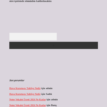
süre içerisinde sitemizden kaldırılacaktır.
Arama
Son yorumlar
Hava Kurutucu Tahliye Nedir
için
admin
Hava Kurutucu Tahliye Nedir
için
Sadık
Noter Vekalet Ücreti 2024 Ne Kadar
için
admin
Noter Vekalet Ücreti 2024 Ne Kadar
için
Barış