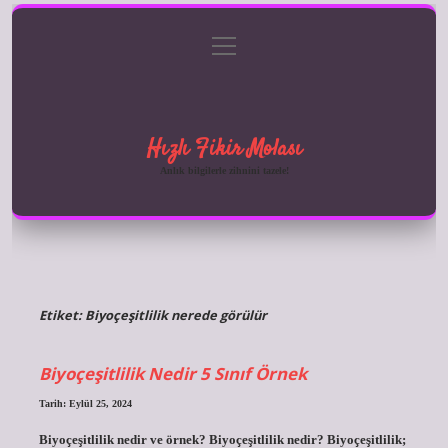
menüyü
Anasayfa
Gizlilik Politikası
Yasal Uyarı
aç
Hakkımızda
Hızlı Fikir Molası
Anlık bilgilerle zihnini tazele!
Etiket:
Biyoçeşitlilik nerede görülür
Biyoçeşitlilik Nedir 5 Sınıf Örnek
Tarih: Eylül 25, 2024
Biyoçeşitlilik nedir ve örnek? Biyoçeşitlilik nedir? Biyoçeşitlilik;