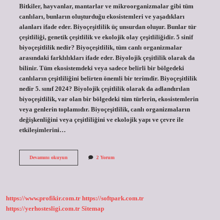
Bitkiler, hayvanlar, mantarlar ve mikroorganizmalar gibi tüm
canlıları, bunların oluşturduğu ekosistemleri ve yaşadıkları
alanları ifade eder. Biyoçeşitlilik üç unsurdan oluşur. Bunlar tür
çeşitliliği, genetik çeşitlilik ve ekolojik olay çeşitliliğidir. 5 sinif
biyoçeşitlilik nedir? Biyoçeşitlilik, tüm canlı organizmalar
arasındaki farklılıkları ifade eder. Biyolojik çeşitlilik olarak da
bilinir. Tüm ekosistemdeki veya sadece belirli bir bölgedeki
canlıların çeşitliliğini belirten önemli bir terimdir. Biyoçeşitlilik
nedir 5. sınıf 2024? Biyolojik çeşitlilik olarak da adlandırılan
biyoçeşitlilik, var olan bir bölgedeki tüm türlerin, ekosistemlerin
veya genlerin toplamıdır. Biyoçeşitlilik, canlı organizmaların
değişkenliğini veya çeşitliliğini ve ekolojik yapı ve çevre ile
etkileşimlerini…
Biyoçeşitlilik
Devamını okuyun
2 Yorum
Nedir
5
Sınıf
Örnek
https://www.profikir.com.tr
https://softpark.com.tr
https://yerhostesligi.com.tr
Sitemap