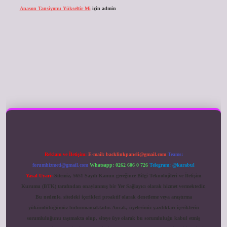
Anason Tansiyonu Yükseltir Mi
için
admin
ilbet giriş
Reklam ve İletişim:
E-mail:
backlinkpaneli@gmail.com
Teams:
forumhizmeti@gmail.com
Whatsapp: 0262 606 0 726
Telegram: @karabul
Yasal Uyarı:
Sitemiz, 5651 Sayılı Kanun gereğince Bilgi Teknolojileri ve İletişim
Kurumu (BTK) tarafından onaylanmış bir Yer Sağlayıcı olarak hizmet vermektedir.
Bu nedenle, sitedeki içerikleri proaktif olarak denetleme veya araştırma
yükümlülüğümüz bulunmamaktadır. Ancak, üyelerimiz yazdıkları içeriklerin
sorumluluğunu taşımakta olup, siteye üye olarak bu sorumluluğu kabul etmiş