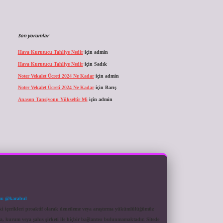
Son yorumlar
Hava Kurutucu Tahliye Nedir
için
admin
Hava Kurutucu Tahliye Nedir
için
Sadık
Noter Vekalet Ücreti 2024 Ne Kadar
için
admin
Noter Vekalet Ücreti 2024 Ne Kadar
için
Barış
Anason Tansiyonu Yükseltir Mi
için
admin
m: @karabul
eki içerikleri proaktif olarak denetleme veya araştırma yükümlülüğümüz
a, kurum veya şahıs şirketi ile hiçbir bağlantısı bulunmamaktadır. Sitede