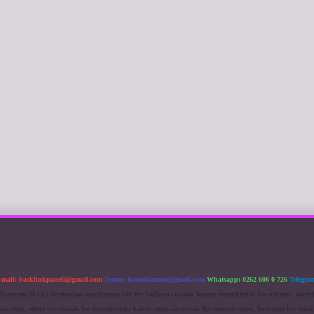
-mail:
backlinkpaneli@gmail.com
Teams:
forumhizmeti@gmail.com
Whatsapp: 0262 606 0 726
Telegra
im Kurumu (BTK) tarafından onaylanmış bir Yer Sağlayıcı olarak hizmet vermektedir. Bu nedenle, sited
 olup, siteye üye olarak bu sorumluluğu kabul etmiş sayılırlar. Bu internet sitesi, herhangi bir mark