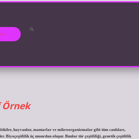
ızda
f Örnek
; Bitkiler, hayvanlar, mantarlar ve mikroorganizmalar gibi tüm canlıları,
. Biyoçeşitlilik üç unsurdan oluşur. Bunlar tür çeşitliliği, genetik çeşitlilik