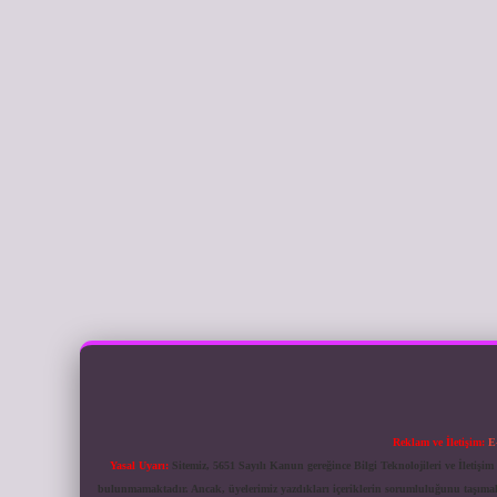
Reklam ve İletişim:
E
Yasal Uyarı:
Sitemiz, 5651 Sayılı Kanun gereğince Bilgi Teknolojileri ve İletiş
bulunmamaktadır. Ancak, üyelerimiz yazdıkları içeriklerin sorumluluğunu taşımakta