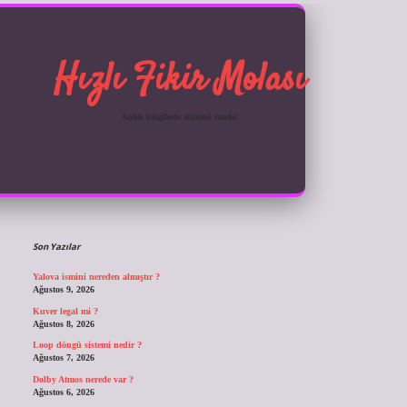
Hızlı Fikir Molası
Anlık bilgilerle zihnini tazele!
Sidebar
ilbet giriş
Son Yazılar
Yalova ismini nereden almıştır ?
Ağustos 9, 2026
Kuver legal mi ?
Ağustos 8, 2026
Loop döngü sistemi nedir ?
Ağustos 7, 2026
Dolby Atmos nerede var ?
Ağustos 6, 2026