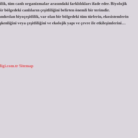
itlilik, tüm canlı organizmalar arasındaki farklılıkları ifade eder. Biyolojik
ir bölgedeki canlıların çeşitliliğini belirten önemli bir terimdir.
landırılan biyoçeşitlilik, var olan bir bölgedeki tüm türlerin, ekosistemlerin
kenliğini veya çeşitliliğini ve ekolojik yapı ve çevre ile etkileşimlerini…
ligi.com.tr
Sitemap