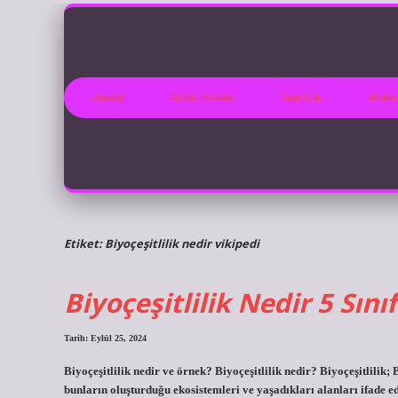
Anasayfa
Gizlilik Politikası
Yasal Uyarı
Hakkım
Etiket:
Biyoçeşitlilik nedir vikipedi
Biyoçeşitlilik Nedir 5 Sını
Tarih: Eylül 25, 2024
Biyoçeşitlilik nedir ve örnek? Biyoçeşitlilik nedir? Biyoçeşitlilik
bunların oluşturduğu ekosistemleri ve yaşadıkları alanları ifade eder