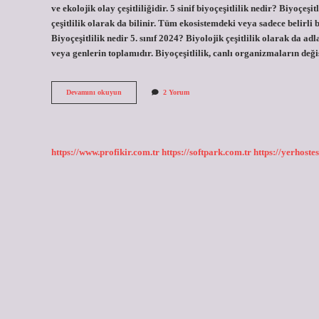
ve ekolojik olay çeşitliliğidir. 5 sinif biyoçeşitlilik nedir? Biyoçeş
çeşitlilik olarak da bilinir. Tüm ekosistemdeki veya sadece belirli b
Biyoçeşitlilik nedir 5. sınıf 2024? Biyolojik çeşitlilik olarak da ad
veya genlerin toplamıdır. Biyoçeşitlilik, canlı organizmaların değiş
Biyoçeşitlilik
Devamını okuyun
2 Yorum
Nedir
5
Sınıf
Örnek
https://www.profikir.com.tr
https://softpark.com.tr
https://yerhostes