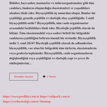
Bitkiler, hayvanlar, mantarlar ve mikroorganizmalar gibi tüm
canlıları, bunların oluşturduğu ekosistemleri ve yaşadıkları
alanları ifade eder. Biyoçeşitlilik üç unsurdan oluşur. Bunlar tür
çeşitliliği, genetik çeşitlilik ve ekolojik olay çeşitliliğidir. 5 sinif
biyoçeşitlilik nedir? Biyoçeşitlilik, tüm canlı organizmalar
arasındaki farklılıkları ifade eder. Biyolojik çeşitlilik olarak da
bilinir. Tüm ekosistemdeki veya sadece belirli bir bölgedeki
canlıların çeşitliliğini belirten önemli bir terimdir. Biyoçeşitlilik
nedir 5. sınıf 2024? Biyolojik çeşitlilik olarak da adlandırılan
biyoçeşitlilik, var olan bir bölgedeki tüm türlerin, ekosistemlerin
veya genlerin toplamıdır. Biyoçeşitlilik, canlı organizmaların
değişkenliğini veya çeşitliliğini ve ekolojik yapı ve çevre ile
etkileşimlerini…
Biyoçeşitlilik
Devamını okuyun
2 Yorum
Nedir
5
Sınıf
Örnek
https://www.profikir.com.tr
https://softpark.com.tr
https://yerhostesligi.com.tr
Sitemap