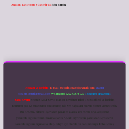
Anason Tansiyonu Yükseltir Mi
için
admin
ilbet giriş
Reklam ve İletişim:
E-mail:
backlinkpaneli@gmail.com
Teams:
forumhizmeti@gmail.com
Whatsapp: 0262 606 0 726
Telegram: @karabul
Yasal Uyarı:
Sitemiz, 5651 Sayılı Kanun gereğince Bilgi Teknolojileri ve İletişim
Kurumu (BTK) tarafından onaylanmış bir Yer Sağlayıcı olarak hizmet vermektedir.
Bu nedenle, sitedeki içerikleri proaktif olarak denetleme veya araştırma
yükümlülüğümüz bulunmamaktadır. Ancak, üyelerimiz yazdıkları içeriklerin
sorumluluğunu taşımakta olup, siteye üye olarak bu sorumluluğu kabul etmiş