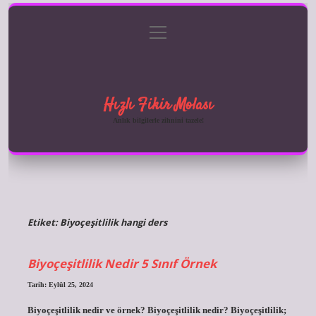
menüyü
Anasayfa
Gizlilik Politikası
Yasal Uyarı
aç
Hakkımızda
Hızlı Fikir Molası
Anlık bilgilerle zihnini tazele!
Etiket:
Biyoçeşitlilik hangi ders
Biyoçeşitlilik Nedir 5 Sınıf Örnek
Tarih: Eylül 25, 2024
Biyoçeşitlilik nedir ve örnek? Biyoçeşitlilik nedir? Biyoçeşitlilik;