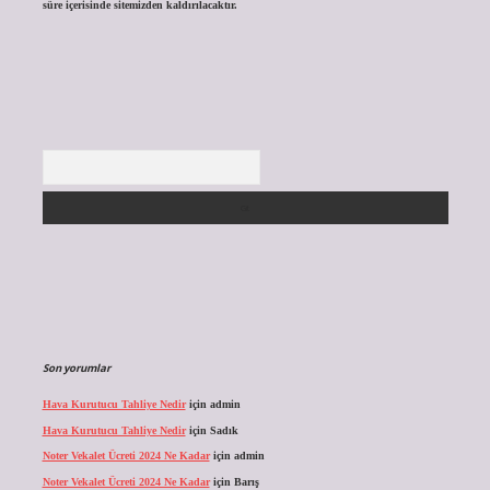
süre içerisinde sitemizden kaldırılacaktır.
Arama
Son yorumlar
Hava Kurutucu Tahliye Nedir
için
admin
Hava Kurutucu Tahliye Nedir
için
Sadık
Noter Vekalet Ücreti 2024 Ne Kadar
için
admin
Noter Vekalet Ücreti 2024 Ne Kadar
için
Barış