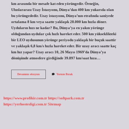
km arasında bir mesafe kat eden yörüngedir. Örneğin,
Uluslararası Uzay İstasyonu, Dünya’dan 400 km yukarıda olan
bu yörüngededir. Uzay istasyonu, Dünya’nın etrafında saniyede
ortalama 8 km veya saatte yaklaşık 28.000 km hızla döner.
Uyduların hızı ne kadar? Bu, Dünya’ya en yakın yörünge
olduğundan uydular çok hızlı hareket eder. 500 km yükseklikteki
bir LEO uydusunun yörünge periyodu yaklaşık bir buçuk saattir
ve yaklaşık 6,8 km/s hızla hareket eder. Bir uzay aracı saatte kaç
km hız yapar? Uzay aracı 10, 26 Mayıs 1969’da Dünya’ya
dönüşünde atmosfere girdiğinde 39.897 km/saat hıza…
Uydu
Devamını okuyun
Yorum Bırak
Saatte
Kaç
Km
Hız
Yapar
https://www.profikir.com.tr
https://softpark.com.tr
https://yerhostesligi.com.tr
Sitemap