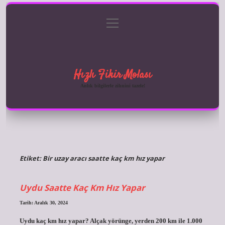
menüyü
Anasayfa
Gizlilik Politikası
Yasal Uyarı
aç
Hakkımızda
Hızlı Fikir Molası
Anlık bilgilerle zihnini tazele!
Etiket:
Bir uzay aracı saatte kaç km hız yapar
Uydu Saatte Kaç Km Hız Yapar
Tarih: Aralık 30, 2024
Uydu kaç km hız yapar? Alçak yörünge, yerden 200 km ile 1.000