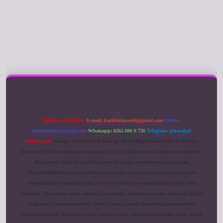
ilbet giriş
Reklam ve İletişim:
E-mail:
backlinkpaneli@gmail.com
Teams:
forumhizmeti@gmail.com
Whatsapp: 0262 606 0 726
Telegram: @karabul
Yasal Uyarı:
Sitemiz, 5651 Sayılı Kanun gereğince Bilgi Teknolojileri ve İletişim
Kurumu (BTK) tarafından onaylanmış bir Yer Sağlayıcı olarak hizmet vermektedir.
Bu nedenle, sitedeki içerikleri proaktif olarak denetleme veya araştırma
yükümlülüğümüz bulunmamaktadır. Ancak, üyelerimiz yazdıkları içeriklerin
sorumluluğunu taşımakta olup, siteye üye olarak bu sorumluluğu kabul etmiş
sayılırlar. Bu internet sitesi, herhangi bir marka, kurum veya şahıs şirketi ile hiçbir
bağlantısı bulunmamaktadır. Sitede yalnızca kendi hazırladığımız makaleler
paylaşılmaktadır. Burada yer alan içerikler haber niteliği taşımamakta olup, gerçek