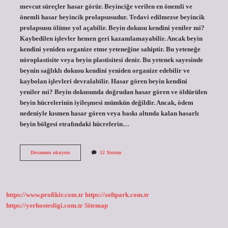
mevcut süreçler hasar görür. Beyinciğe verilen en önemli ve
önemli hasar beyincik prolapsusudur. Tedavi edilmezse beyincik
prolapsusu ölüme yol açabilir. Beyin dokusu kendini yeniler mi?
Kaybedilen işlevler hemen geri kazanılamayabilir. Ancak beyin
kendini yeniden organize etme yeteneğine sahiptir. Bu yeteneğe
nöroplastisite veya beyin plastisitesi denir. Bu yetenek sayesinde
beynin sağlıklı dokusu kendini yeniden organize edebilir ve
kaybolan işlevleri devralabilir. Hasar gören beyin kendini
yeniler mi? Beyin dokusunda doğrudan hasar gören ve öldürülen
beyin hücrelerinin iyileşmesi mümkün değildir. Ancak, ödem
nedeniyle kısmen hasar gören veya baskı altında kalan hasarlı
beyin bölgesi etrafındaki hücrelerin…
Beyincik
Devamını okuyun
12 Yorum
Kendini
Yeniler
Mi
https://www.profikir.com.tr
https://softpark.com.tr
https://yerhostesligi.com.tr
Sitemap