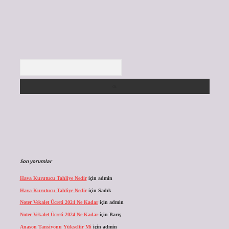
Arama
Son yorumlar
Hava Kurutucu Tahliye Nedir
için
admin
Hava Kurutucu Tahliye Nedir
için
Sadık
Noter Vekalet Ücreti 2024 Ne Kadar
için
admin
Noter Vekalet Ücreti 2024 Ne Kadar
için
Barış
Anason Tansiyonu Yükseltir Mi
için
admin