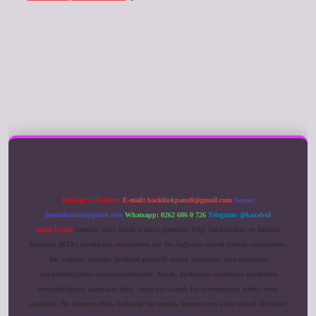
ilbet giriş
Reklam ve İletişim:
E-mail:
backlinkpaneli@gmail.com
Teams:
forumhizmeti@gmail.com
Whatsapp: 0262 606 0 726
Telegram: @karabul
Yasal Uyarı:
Sitemiz, 5651 Sayılı Kanun gereğince Bilgi Teknolojileri ve İletişim
Kurumu (BTK) tarafından onaylanmış bir Yer Sağlayıcı olarak hizmet vermektedir.
Bu nedenle, sitedeki içerikleri proaktif olarak denetleme veya araştırma
yükümlülüğümüz bulunmamaktadır. Ancak, üyelerimiz yazdıkları içeriklerin
sorumluluğunu taşımakta olup, siteye üye olarak bu sorumluluğu kabul etmiş
sayılırlar. Bu internet sitesi, herhangi bir marka, kurum veya şahıs şirketi ile hiçbir