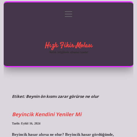
menüyü
Anasayfa
Gizlilik Politikası
Yasal Uyarı
aç
Hakkımızda
Hızlı Fikir Molası
Anlık bilgilerle zihnini tazele!
Etiket:
Beynin ön kısmı zarar görürse ne olur
Beyincik Kendini Yeniler Mi
Tarih: Eylül 16, 2024
Beyincik hasar alırsa ne olur? Beyincik hasar gördüğünde,