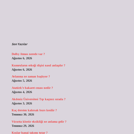
Sidebar
Son Yazılar
Dolby Atmos nerede var ?
Ağustos 6, 2026
Kumruların erkeği dişisi nasıl anlaşılır ?
Ağustos 6, 2026
Avlanma ne zaman başlıyor ?
Ağustos 5, 2026
Atatürk’e hakaret cezası nedir ?
Ağustos 4, 2026
Akdeniz Üniversitesi Tıp kaçıncı sırada ?
Ağustos 3, 2026
Kaç dersten kalırsak burs kesilir ?
Temmuz 30, 2026
Vücutta klorür eksikliği ne anlama gelir ?
Temmuz 29, 2026
Koçlar hangi takımı tutar ?