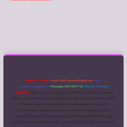
ilbet giriş
Reklam ve İletişim:
E-mail:
backlinkpaneli@gmail.com
Teams:
forumhizmeti@gmail.com
Whatsapp: 0262 606 0 726
Telegram: @karabul
Yasal Uyarı:
Sitemiz, 5651 Sayılı Kanun gereğince Bilgi Teknolojileri ve İletişim
Kurumu (BTK) tarafından onaylanmış bir Yer Sağlayıcı olarak hizmet vermektedir.
Bu nedenle, sitedeki içerikleri proaktif olarak denetleme veya araştırma
yükümlülüğümüz bulunmamaktadır. Ancak, üyelerimiz yazdıkları içeriklerin
sorumluluğunu taşımakta olup, siteye üye olarak bu sorumluluğu kabul etmiş
sayılırlar. Bu internet sitesi, herhangi bir marka, kurum veya şahıs şirketi ile hiçbir