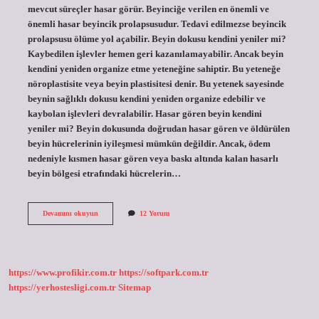
mevcut süreçler hasar görür. Beyinciğe verilen en önemli ve
önemli hasar beyincik prolapsusudur. Tedavi edilmezse beyincik
prolapsusu ölüme yol açabilir. Beyin dokusu kendini yeniler mi?
Kaybedilen işlevler hemen geri kazanılamayabilir. Ancak beyin
kendini yeniden organize etme yeteneğine sahiptir. Bu yeteneğe
nöroplastisite veya beyin plastisitesi denir. Bu yetenek sayesinde
beynin sağlıklı dokusu kendini yeniden organize edebilir ve
kaybolan işlevleri devralabilir. Hasar gören beyin kendini
yeniler mi? Beyin dokusunda doğrudan hasar gören ve öldürülen
beyin hücrelerinin iyileşmesi mümkün değildir. Ancak, ödem
nedeniyle kısmen hasar gören veya baskı altında kalan hasarlı
beyin bölgesi etrafındaki hücrelerin…
Beyincik
Devamını okuyun
12 Yorum
Kendini
Yeniler
Mi
https://www.profikir.com.tr
https://softpark.com.tr
https://yerhostesligi.com.tr
Sitemap