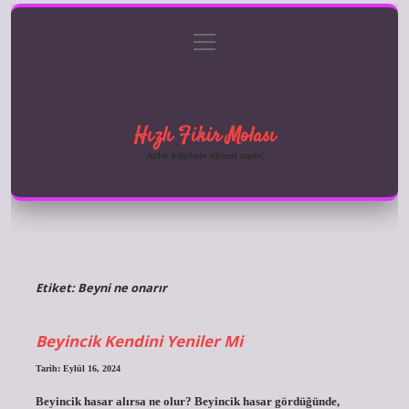
menüyü
Anasayfa
Gizlilik Politikası
Yasal Uyarı
aç
Hakkımızda
Hızlı Fikir Molası
Anlık bilgilerle zihnini tazele!
Etiket:
Beyni ne onarır
Beyincik Kendini Yeniler Mi
Tarih: Eylül 16, 2024
Beyincik hasar alırsa ne olur? Beyincik hasar gördüğünde,