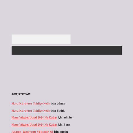
Arama
Son yorumlar
Hava Kurutucu Tahliye Nedir
için
admin
Hava Kurutucu Tahliye Nedir
için
Sadık
Noter Vekalet Ücreti 2024 Ne Kadar
için
admin
Noter Vekalet Ücreti 2024 Ne Kadar
için
Barış
Anason Tansiyonu Yükseltir Mi
için
admin