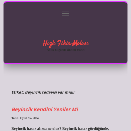
menüyü
Anasayfa
Gizlilik Politikası
Yasal Uyarı
aç
Hakkımızda
Hızlı Fikir Molası
Anlık bilgilerle zihnini tazele!
Etiket:
Beyincik tedavisi var mıdır
Beyincik Kendini Yeniler Mi
Tarih: Eylül 16, 2024
Beyincik hasar alırsa ne olur? Beyincik hasar gördüğünde,