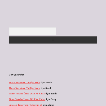
Arama
Son yorumlar
Hava Kurutucu Tahliye Nedir
için
admin
Hava Kurutucu Tahliye Nedir
için
Sadık
Noter Vekalet Ücreti 2024 Ne Kadar
için
admin
Noter Vekalet Ücreti 2024 Ne Kadar
için
Barış
Anason Tansiyonu Yükseltir Mi
için
admin