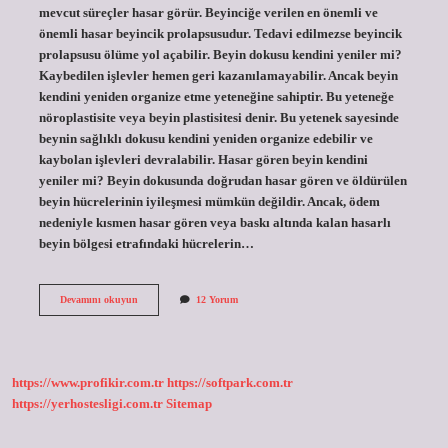
mevcut süreçler hasar görür. Beyinciğe verilen en önemli ve
önemli hasar beyincik prolapsusudur. Tedavi edilmezse beyincik
prolapsusu ölüme yol açabilir. Beyin dokusu kendini yeniler mi?
Kaybedilen işlevler hemen geri kazanılamayabilir. Ancak beyin
kendini yeniden organize etme yeteneğine sahiptir. Bu yeteneğe
nöroplastisite veya beyin plastisitesi denir. Bu yetenek sayesinde
beynin sağlıklı dokusu kendini yeniden organize edebilir ve
kaybolan işlevleri devralabilir. Hasar gören beyin kendini
yeniler mi? Beyin dokusunda doğrudan hasar gören ve öldürülen
beyin hücrelerinin iyileşmesi mümkün değildir. Ancak, ödem
nedeniyle kısmen hasar gören veya baskı altında kalan hasarlı
beyin bölgesi etrafındaki hücrelerin…
Beyincik
Devamını okuyun
12 Yorum
Kendini
Yeniler
Mi
https://www.profikir.com.tr
https://softpark.com.tr
https://yerhostesligi.com.tr
Sitemap