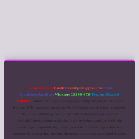
ilbet giriş
Reklam ve İletişim:
E-mail:
backlinkpaneli@gmail.com
Teams:
forumhizmeti@gmail.com
Whatsapp: 0262 606 0 726
Telegram: @karabul
Yasal Uyarı:
Sitemiz, 5651 Sayılı Kanun gereğince Bilgi Teknolojileri ve İletişim
Kurumu (BTK) tarafından onaylanmış bir Yer Sağlayıcı olarak hizmet vermektedir.
Bu nedenle, sitedeki içerikleri proaktif olarak denetleme veya araştırma
yükümlülüğümüz bulunmamaktadır. Ancak, üyelerimiz yazdıkları içeriklerin
sorumluluğunu taşımakta olup, siteye üye olarak bu sorumluluğu kabul etmiş
sayılırlar. Bu internet sitesi, herhangi bir marka, kurum veya şahıs şirketi ile hiçbir