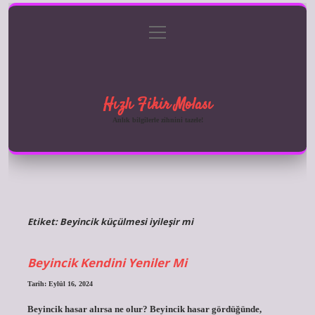
menüyü
Anasayfa
Gizlilik Politikası
Yasal Uyarı
aç
Hakkımızda
Hızlı Fikir Molası
Anlık bilgilerle zihnini tazele!
Etiket:
Beyincik küçülmesi iyileşir mi
Beyincik Kendini Yeniler Mi
Tarih: Eylül 16, 2024
Beyincik hasar alırsa ne olur? Beyincik hasar gördüğünde,