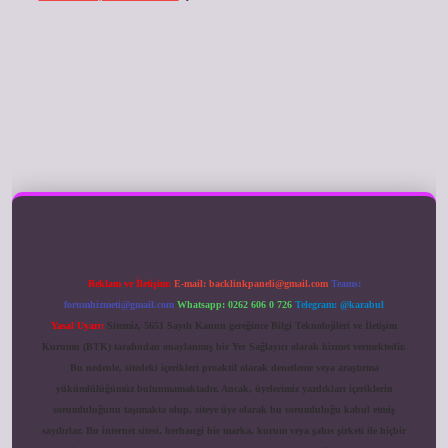
ilbet giriş
Reklam ve İletişim:
E-mail:
backlinkpaneli@gmail.com
Teams:
forumhizmeti@gmail.com
Whatsapp: 0262 606 0 726
Telegram: @karabul
Yasal Uyarı:
Sitemiz, 5651 Sayılı Kanun gereğince Bilgi Teknolojileri ve İletişim
Kurumu (BTK) tarafından onaylanmış bir Yer Sağlayıcı olarak hizmet vermektedir.
Bu nedenle, sitedeki içerikleri proaktif olarak denetleme veya araştırma
yükümlülüğümüz bulunmamaktadır. Ancak, üyelerimiz yazdıkları içeriklerin
sorumluluğunu taşımakta olup, siteye üye olarak bu sorumluluğu kabul etmiş
sayılırlar. Bu internet sitesi, herhangi bir marka, kurum veya şahıs şirketi ile hiçbir