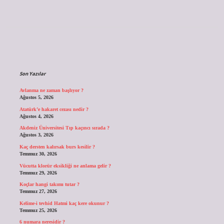
Sidebar
Son Yazılar
Avlanma ne zaman başlıyor ?
Ağustos 5, 2026
Atatürk’e hakaret cezası nedir ?
Ağustos 4, 2026
Akdeniz Üniversitesi Tıp kaçıncı sırada ?
Ağustos 3, 2026
Kaç dersten kalırsak burs kesilir ?
Temmuz 30, 2026
Vücutta klorür eksikliği ne anlama gelir ?
Temmuz 29, 2026
Koçlar hangi takımı tutar ?
Temmuz 27, 2026
Kelime-i tevhid Hatmi kaç kere okunur ?
Temmuz 25, 2026
6 numara neresidir ?