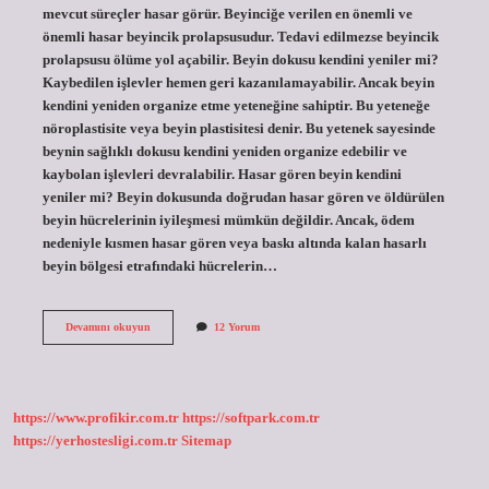
mevcut süreçler hasar görür. Beyinciğe verilen en önemli ve
önemli hasar beyincik prolapsusudur. Tedavi edilmezse beyincik
prolapsusu ölüme yol açabilir. Beyin dokusu kendini yeniler mi?
Kaybedilen işlevler hemen geri kazanılamayabilir. Ancak beyin
kendini yeniden organize etme yeteneğine sahiptir. Bu yeteneğe
nöroplastisite veya beyin plastisitesi denir. Bu yetenek sayesinde
beynin sağlıklı dokusu kendini yeniden organize edebilir ve
kaybolan işlevleri devralabilir. Hasar gören beyin kendini
yeniler mi? Beyin dokusunda doğrudan hasar gören ve öldürülen
beyin hücrelerinin iyileşmesi mümkün değildir. Ancak, ödem
nedeniyle kısmen hasar gören veya baskı altında kalan hasarlı
beyin bölgesi etrafındaki hücrelerin…
Beyincik
Devamını okuyun
12 Yorum
Kendini
Yeniler
Mi
https://www.profikir.com.tr
https://softpark.com.tr
https://yerhostesligi.com.tr
Sitemap