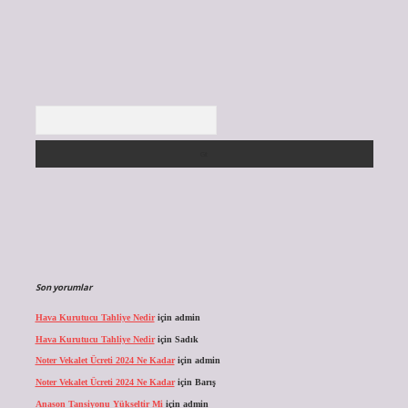
Arama
Son yorumlar
Hava Kurutucu Tahliye Nedir
için
admin
Hava Kurutucu Tahliye Nedir
için
Sadık
Noter Vekalet Ücreti 2024 Ne Kadar
için
admin
Noter Vekalet Ücreti 2024 Ne Kadar
için
Barış
Anason Tansiyonu Yükseltir Mi
için
admin