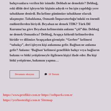
bahçıvanlara verilen bir isimdir. Debbah ne demektir? Debbağ,
eski dilde deri işleyen bir kişinin adıydı ve bu işin yapıldığı yere
tabakhane denirdi. Bu kelime günümüze tabakhane olarak
ulaşmıştır. Tabaklama, Osmanlı İmparatorluğu’ndaki en önemli
endüstrilerden biriydi. Beyaban ne demek TDK? Türk Dil
Kurumu’na göre Beyaban kelimesinin anlamı “çöl”dür. Debbağ
ne demek Osmanlıca? Debbağ, Arapça kökenli kelimelerden
biridir ve dilimize Arapçadan girmiştir. “Gerber” kelimesi
“tabakçı”, deri işleyen kişi anlamına gelir. Bağban ne anlama
gelir? Anlamı: ‘Bağban’ kelimesi genellikle bahçe veya bağların
bakımı ve bitki yetiştirmeyle ilgilenen kişiyi ifade eder. Bu kişi
bitki yetiştirme, bakımını yapma…
Bâğ
Devamını okuyun
10 Yorum
Bân
Ne
Demek
https://www.profikir.com.tr
https://softpark.com.tr
https://yerhostesligi.com.tr
Sitemap