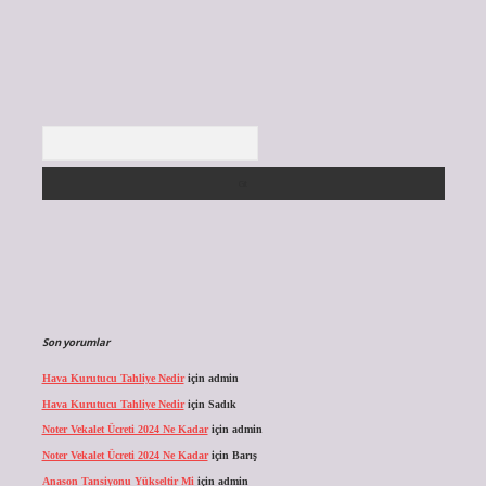
Arama
Son yorumlar
Hava Kurutucu Tahliye Nedir
için
admin
Hava Kurutucu Tahliye Nedir
için
Sadık
Noter Vekalet Ücreti 2024 Ne Kadar
için
admin
Noter Vekalet Ücreti 2024 Ne Kadar
için
Barış
Anason Tansiyonu Yükseltir Mi
için
admin