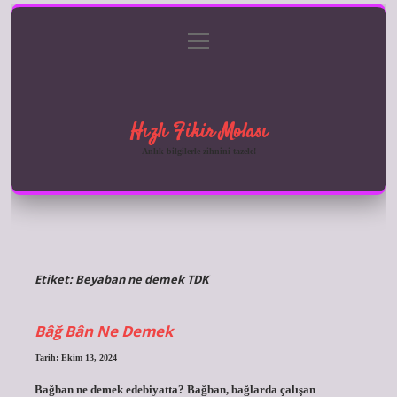
menüyü
Anasayfa
Gizlilik Politikası
Yasal Uyarı
aç
Hakkımızda
Hızlı Fikir Molası
Anlık bilgilerle zihnini tazele!
Etiket:
Beyaban ne demek TDK
Bâğ Bân Ne Demek
Tarih: Ekim 13, 2024
Bağban ne demek edebiyatta? Bağban, bağlarda çalışan