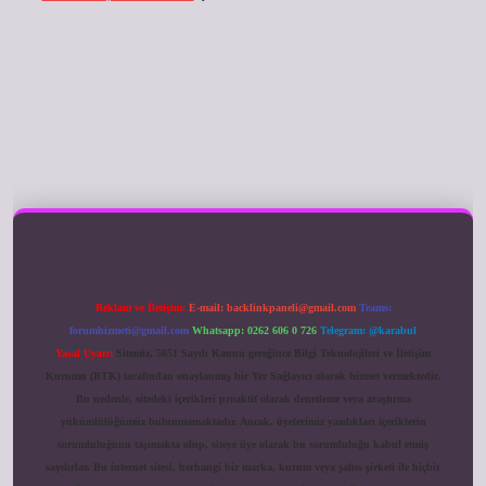
ilbet giriş
Reklam ve İletişim:
E-mail:
backlinkpaneli@gmail.com
Teams:
forumhizmeti@gmail.com
Whatsapp: 0262 606 0 726
Telegram: @karabul
Yasal Uyarı:
Sitemiz, 5651 Sayılı Kanun gereğince Bilgi Teknolojileri ve İletişim
Kurumu (BTK) tarafından onaylanmış bir Yer Sağlayıcı olarak hizmet vermektedir.
Bu nedenle, sitedeki içerikleri proaktif olarak denetleme veya araştırma
yükümlülüğümüz bulunmamaktadır. Ancak, üyelerimiz yazdıkları içeriklerin
sorumluluğunu taşımakta olup, siteye üye olarak bu sorumluluğu kabul etmiş
sayılırlar. Bu internet sitesi, herhangi bir marka, kurum veya şahıs şirketi ile hiçbir