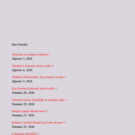
Sidebar
Son Yazılar
Avlanma ne zaman başlıyor ?
Ağustos 5, 2026
Atatürk’e hakaret cezası nedir ?
Ağustos 4, 2026
Akdeniz Üniversitesi Tıp kaçıncı sırada ?
Ağustos 3, 2026
Kaç dersten kalırsak burs kesilir ?
Temmuz 30, 2026
Vücutta klorür eksikliği ne anlama gelir ?
Temmuz 29, 2026
Koçlar hangi takımı tutar ?
Temmuz 27, 2026
Kelime-i tevhid Hatmi kaç kere okunur ?
Temmuz 25, 2026
6 numara neresidir ?