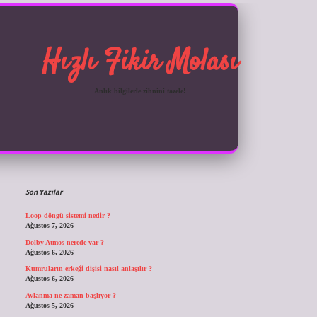
Hızlı Fikir Molası
Anlık bilgilerle zihnini tazele!
Sidebar
ilbet giriş
Son Yazılar
Loop döngü sistemi nedir ?
Ağustos 7, 2026
Dolby Atmos nerede var ?
Ağustos 6, 2026
Kumruların erkeği dişisi nasıl anlaşılır ?
Ağustos 6, 2026
Avlanma ne zaman başlıyor ?
Ağustos 5, 2026