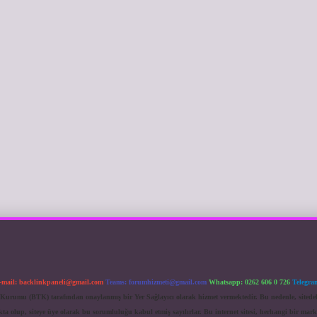
-mail:
backlinkpaneli@gmail.com
Teams:
forumhizmeti@gmail.com
Whatsapp: 0262 606 0 726
Telegra
im Kurumu (BTK) tarafından onaylanmış bir Yer Sağlayıcı olarak hizmet vermektedir. Bu nedenle, sited
 olup, siteye üye olarak bu sorumluluğu kabul etmiş sayılırlar. Bu internet sitesi, herhangi bir mark