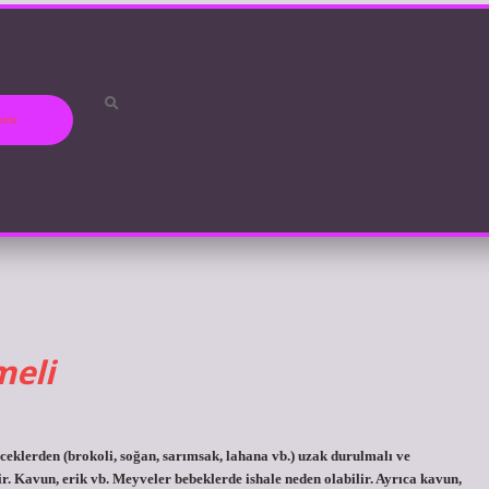
ızda
meli
eklerden (brokoli, soğan, sarımsak, lahana vb.) uzak durulmalı ve
ir. Kavun, erik vb. Meyveler bebeklerde ishale neden olabilir. Ayrıca kavun,