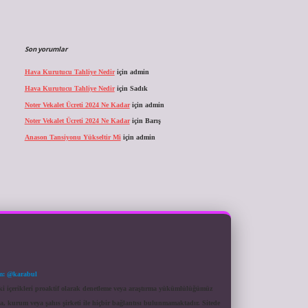
Son yorumlar
Hava Kurutucu Tahliye Nedir
için
admin
Hava Kurutucu Tahliye Nedir
için
Sadık
Noter Vekalet Ücreti 2024 Ne Kadar
için
admin
Noter Vekalet Ücreti 2024 Ne Kadar
için
Barış
Anason Tansiyonu Yükseltir Mi
için
admin
m: @karabul
eki içerikleri proaktif olarak denetleme veya araştırma yükümlülüğümüz
a, kurum veya şahıs şirketi ile hiçbir bağlantısı bulunmamaktadır. Sitede