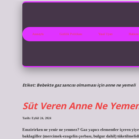
Anasayfa
Gizlilik Politikası
Yasal Uyarı
Hakkım
Etiket:
Bebekte gaz sancısı olmaması için anne ne yemeli
Süt Veren Anne Ne Yeme
Tarih: Eylül 24, 2024
Emzirirken ne yenir ne yenmez? Gaz yapıcı elementler içeren yiyec
baklagiller (mercimek-ezogelin çorbası, bulgur dahil) tüketilmelid