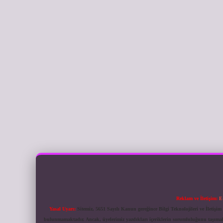
Reklam ve İletişim:
E
Yasal Uyarı:
Sitemiz, 5651 Sayılı Kanun gereğince Bilgi Teknolojileri ve İletiş
bulunmamaktadır. Ancak, üyelerimiz yazdıkları içeriklerin sorumluluğunu taşımakta