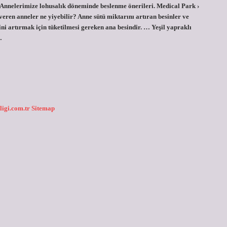
 Annelerimize lohusalık döneminde beslenme önerileri. Medical Park ›
en anneler ne yiyebilir? Anne sütü miktarını artıran besinler ve
ini artırmak için tüketilmesi gereken ana besindir. … Yeşil yapraklı
…
ligi.com.tr
Sitemap