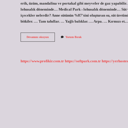
erik, üzüm, mandalina ve portakal gibi meyveler de gaz yapabilir.
lohusalık döneminde… Medical Park › lohusalık döneminde… Süt ver
içecekler nelerdir? Anne sütünün %87’sini oluşturan su, süt üretim
bitkiler. … Tam tahıllar. … Yağlı balıklar. … Arpa. … Kırmızı et.
Süt
Devamını okuyun
Yorum Bırak
Veren
Anne
Ne
Yememeli
https://www.profikir.com.tr
https://softpark.com.tr
https://yerhostes