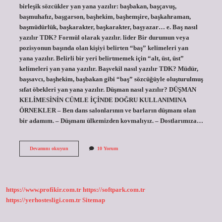
birleşik sözcükler yan yana yazılır: başbakan, başçavuş,
başmuhafız, başgarson, başhekim, başhemşire, başkahraman,
başmüdürlük, başkarakter, başkarakter, başyazar… e. Baş nasıl
yazılır TDK? Formül olarak yazılır. lider Bir durumun veya
pozisyonun başında olan kişiyi belirten “baş” kelimeleri yan
yana yazılır. Belirli bir yeri belirtmemek için “alt, üst, üst”
kelimeleri yan yana yazılır. Başvekil nasıl yazılır TDK? Müdür,
başsavcı, başhekim, başbakan gibi “baş” sözcüğüyle oluşturulmuş
sıfat öbekleri yan yana yazılır. Düşman nasıl yazılır? DÜŞMAN
KELİMESİNİN CÜMLE İÇİNDE DOĞRU KULLANIMINA
ÖRNEKLER – Ben dans salonlarının ve barların düşmanı olan
bir adamım. – Düşmanı ülkemizden kovmalıyız. – Dostlarımıza…
Baş
Devamını okuyun
10 Yorum
Düşman
Nasıl
Yazılır
Tdk
https://www.profikir.com.tr
https://softpark.com.tr
https://yerhostesligi.com.tr
Sitemap