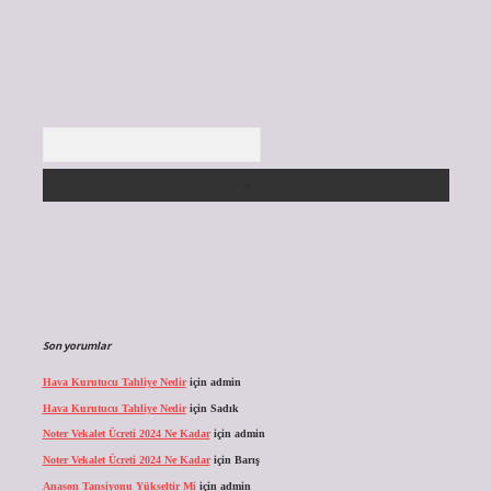
Arama
Son yorumlar
Hava Kurutucu Tahliye Nedir
için
admin
Hava Kurutucu Tahliye Nedir
için
Sadık
Noter Vekalet Ücreti 2024 Ne Kadar
için
admin
Noter Vekalet Ücreti 2024 Ne Kadar
için
Barış
Anason Tansiyonu Yükseltir Mi
için
admin