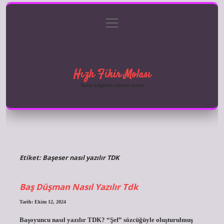
menüyü
Anasayfa
Gizlilik Politikası
Yasal Uyarı
aç
Hakkımızda
Hızlı Fikir Molası
Anlık bilgilerle zihnini tazele!
Etiket:
Başeser nasıl yazılır TDK
Baş Düşman Nasıl Yazılır Tdk
Tarih: Ekim 12, 2024
Başoyuncu nasıl yazılır TDK? “Şef” sözcüğüyle oluşturulmuş