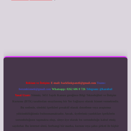
ilbet giriş
Reklam ve İletişim:
E-mail:
backlinkpaneli@gmail.com
Teams:
forumhizmeti@gmail.com
Whatsapp: 0262 606 0 726
Telegram: @karabul
Yasal Uyarı:
Sitemiz, 5651 Sayılı Kanun gereğince Bilgi Teknolojileri ve İletişim
Kurumu (BTK) tarafından onaylanmış bir Yer Sağlayıcı olarak hizmet vermektedir.
Bu nedenle, sitedeki içerikleri proaktif olarak denetleme veya araştırma
yükümlülüğümüz bulunmamaktadır. Ancak, üyelerimiz yazdıkları içeriklerin
sorumluluğunu taşımakta olup, siteye üye olarak bu sorumluluğu kabul etmiş
sayılırlar. Bu internet sitesi, herhangi bir marka, kurum veya şahıs şirketi ile hiçbir