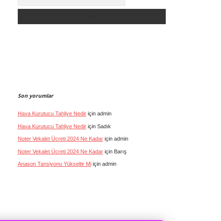
Son yorumlar
Hava Kurutucu Tahliye Nedir
için
admin
Hava Kurutucu Tahliye Nedir
için
Sadık
Noter Vekalet Ücreti 2024 Ne Kadar
için
admin
Noter Vekalet Ücreti 2024 Ne Kadar
için
Barış
Anason Tansiyonu Yükseltir Mi
için
admin