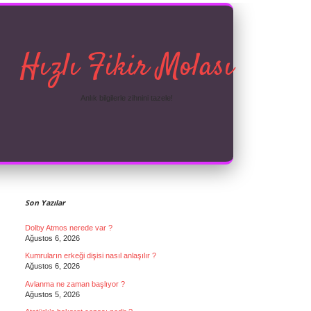
Hızlı Fikir Molası
Anlık bilgilerle zihnini tazele!
Sidebar
Son Yazılar
Dolby Atmos nerede var ?
Ağustos 6, 2026
Kumruların erkeği dişisi nasıl anlaşılır ?
Ağustos 6, 2026
Avlanma ne zaman başlıyor ?
Ağustos 5, 2026