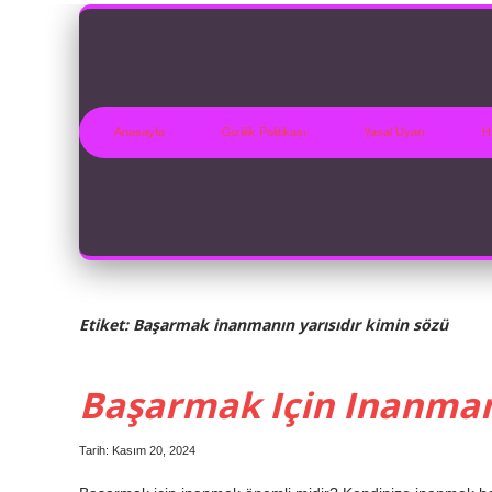
Anasayfa
Gizlilik Politikası
Yasal Uyarı
H
Etiket:
Başarmak inanmanın yarısıdır kimin sözü
Başarmak Için Inanma
Tarih: Kasım 20, 2024