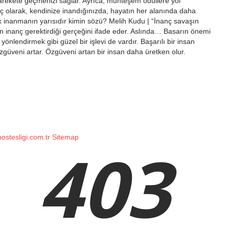
rekete geçmenizi sağlar. Ayrıca, muhteşem ödüllere yol
ç olarak, kendinize inandığınızda, hayatın her alanında daha
ak inanmanın yarısıdır kimin sözü? Melih Kudu | “İnanç savaşın
ın inanç gerektirdiği gerçeğini ifade eder. Aslında… Basarın önemi
yönlendirmek gibi güzel bir işlevi de vardır. Başarılı bir insan
özgüveni artar. Özgüveni artan bir insan daha üretken olur.
hostesligi.com.tr
Sitemap
403