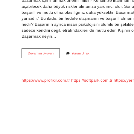
Basarmak için inanmak önemli midir? Kendinize inanmak ha
açabilecek daha büyük riskler almanıza yardımcı olur. Sonu
başarılı ve mutlu olma olasılığınız daha yüksektir. Başarm
yarısıdır.” Bu ifade, bir hedefe ulaşmanın ve başarılı olman
nedir? Başarının ayrıca insan psikolojisini olumlu bir şekilde 
sadece kendini değil, etrafındakileri de mutlu eder. Kişinin 
Başarmak neyin…
Başarmak
Devamını okuyun
Yorum Bırak
Için
Inanmanın
Önemi
Nedir
https://www.profikir.com.tr
https://softpark.com.tr
https://yer