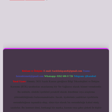
ilbet giriş
Reklam ve İletişim:
E-mail:
backlinkpaneli@gmail.com
Teams:
forumhizmeti@gmail.com
Whatsapp: 0262 606 0 726
Telegram: @karabul
Yasal Uyarı:
Sitemiz, 5651 Sayılı Kanun gereğince Bilgi Teknolojileri ve İletişim
Kurumu (BTK) tarafından onaylanmış bir Yer Sağlayıcı olarak hizmet vermektedir.
Bu nedenle, sitedeki içerikleri proaktif olarak denetleme veya araştırma
yükümlülüğümüz bulunmamaktadır. Ancak, üyelerimiz yazdıkları içeriklerin
sorumluluğunu taşımakta olup, siteye üye olarak bu sorumluluğu kabul etmiş
sayılırlar. Bu internet sitesi, herhangi bir marka, kurum veya şahıs şirketi ile hiçbir