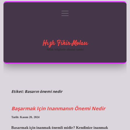
menüyü
Anasayfa
Gizlilik Politikası
Yasal Uyarı
aç
Hakkımızda
Hızlı Fikir Molası
Anlık bilgilerle zihnini tazele!
Etiket:
Basarın önemi nedir
Başarmak Için Inanmanın Önemi Nedir
Tarih: Kasım 20, 2024
Basarmak için inanmak önemli midir? Kendinize inanmak