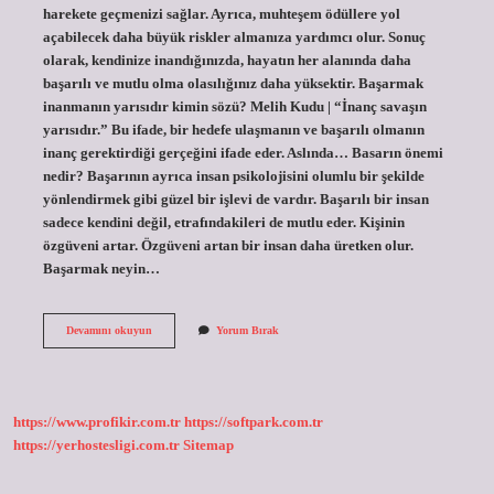
harekete geçmenizi sağlar. Ayrıca, muhteşem ödüllere yol
açabilecek daha büyük riskler almanıza yardımcı olur. Sonuç
olarak, kendinize inandığınızda, hayatın her alanında daha
başarılı ve mutlu olma olasılığınız daha yüksektir. Başarmak
inanmanın yarısıdır kimin sözü? Melih Kudu | “İnanç savaşın
yarısıdır.” Bu ifade, bir hedefe ulaşmanın ve başarılı olmanın
inanç gerektirdiği gerçeğini ifade eder. Aslında… Basarın önemi
nedir? Başarının ayrıca insan psikolojisini olumlu bir şekilde
yönlendirmek gibi güzel bir işlevi de vardır. Başarılı bir insan
sadece kendini değil, etrafındakileri de mutlu eder. Kişinin
özgüveni artar. Özgüveni artan bir insan daha üretken olur.
Başarmak neyin…
Başarmak
Devamını okuyun
Yorum Bırak
Için
Inanmanın
Önemi
Nedir
https://www.profikir.com.tr
https://softpark.com.tr
https://yerhostesligi.com.tr
Sitemap