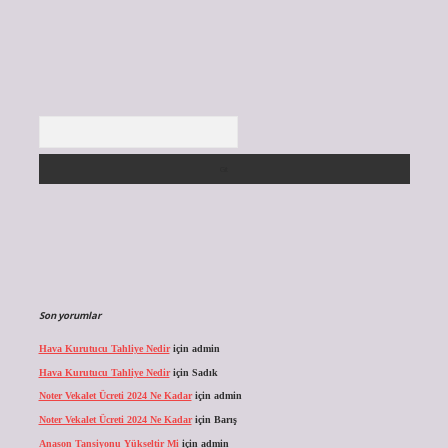
Arama
Son yorumlar
Hava Kurutucu Tahliye Nedir
için
admin
Hava Kurutucu Tahliye Nedir
için
Sadık
Noter Vekalet Ücreti 2024 Ne Kadar
için
admin
Noter Vekalet Ücreti 2024 Ne Kadar
için
Barış
Anason Tansiyonu Yükseltir Mi
için
admin