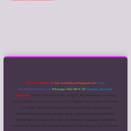
ilbet giriş
Reklam ve İletişim:
E-mail:
backlinkpaneli@gmail.com
Teams:
forumhizmeti@gmail.com
Whatsapp: 0262 606 0 726
Telegram: @karabul
Yasal Uyarı:
Sitemiz, 5651 Sayılı Kanun gereğince Bilgi Teknolojileri ve İletişim
Kurumu (BTK) tarafından onaylanmış bir Yer Sağlayıcı olarak hizmet vermektedir.
Bu nedenle, sitedeki içerikleri proaktif olarak denetleme veya araştırma
yükümlülüğümüz bulunmamaktadır. Ancak, üyelerimiz yazdıkları içeriklerin
sorumluluğunu taşımakta olup, siteye üye olarak bu sorumluluğu kabul etmiş
sayılırlar. Bu internet sitesi, herhangi bir marka, kurum veya şahıs şirketi ile hiçbir