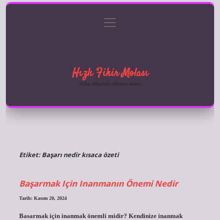
menüyü
Anasayfa
Gizlilik Politikası
Yasal Uyarı
aç
Hakkımızda
Hızlı Fikir Molası
Anlık bilgilerle zihnini tazele!
Etiket:
Başarı nedir kısaca özeti
Başarmak Için Inanmanın Önemi Nedir
Tarih: Kasım 20, 2024
Basarmak için inanmak önemli midir? Kendinize inanmak