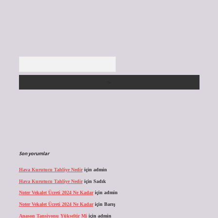
Arama
Son yorumlar
Hava Kurutucu Tahliye Nedir
için
admin
Hava Kurutucu Tahliye Nedir
için
Sadık
Noter Vekalet Ücreti 2024 Ne Kadar
için
admin
Noter Vekalet Ücreti 2024 Ne Kadar
için
Barış
Anason Tansiyonu Yükseltir Mi
için
admin