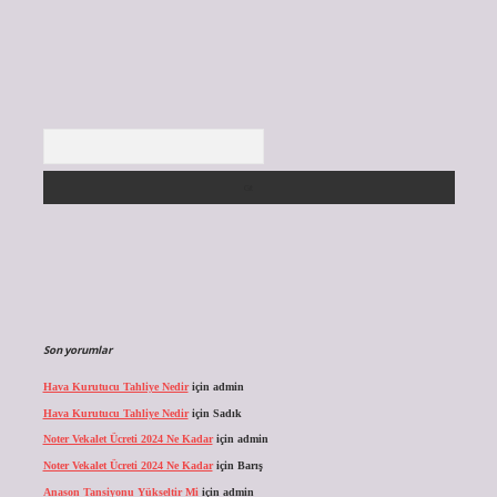
Arama
Son yorumlar
Hava Kurutucu Tahliye Nedir
için
admin
Hava Kurutucu Tahliye Nedir
için
Sadık
Noter Vekalet Ücreti 2024 Ne Kadar
için
admin
Noter Vekalet Ücreti 2024 Ne Kadar
için
Barış
Anason Tansiyonu Yükseltir Mi
için
admin