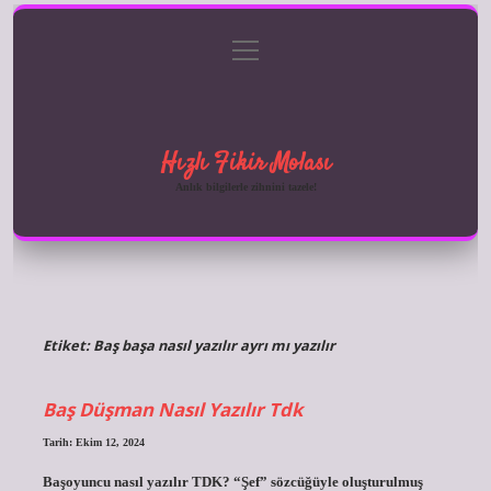
menüyü
Anasayfa
Gizlilik Politikası
Yasal Uyarı
aç
Hakkımızda
Hızlı Fikir Molası
Anlık bilgilerle zihnini tazele!
Etiket:
Baş başa nasıl yazılır ayrı mı yazılır
Baş Düşman Nasıl Yazılır Tdk
Tarih: Ekim 12, 2024
Başoyuncu nasıl yazılır TDK? “Şef” sözcüğüyle oluşturulmuş