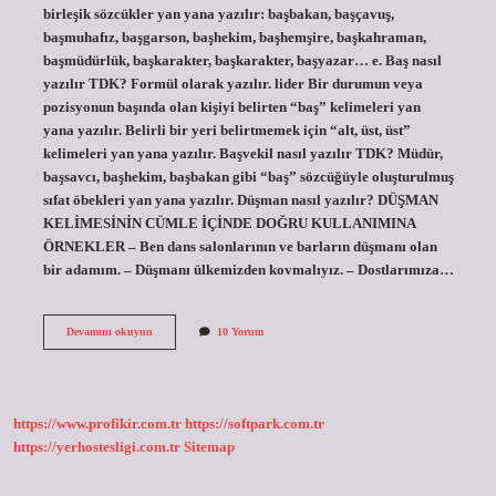
birleşik sözcükler yan yana yazılır: başbakan, başçavuş,
başmuhafız, başgarson, başhekim, başhemşire, başkahraman,
başmüdürlük, başkarakter, başkarakter, başyazar… e. Baş nasıl
yazılır TDK? Formül olarak yazılır. lider Bir durumun veya
pozisyonun başında olan kişiyi belirten “baş” kelimeleri yan
yana yazılır. Belirli bir yeri belirtmemek için “alt, üst, üst”
kelimeleri yan yana yazılır. Başvekil nasıl yazılır TDK? Müdür,
başsavcı, başhekim, başbakan gibi “baş” sözcüğüyle oluşturulmuş
sıfat öbekleri yan yana yazılır. Düşman nasıl yazılır? DÜŞMAN
KELİMESİNİN CÜMLE İÇİNDE DOĞRU KULLANIMINA
ÖRNEKLER – Ben dans salonlarının ve barların düşmanı olan
bir adamım. – Düşmanı ülkemizden kovmalıyız. – Dostlarımıza…
Baş
Devamını okuyun
10 Yorum
Düşman
Nasıl
Yazılır
Tdk
https://www.profikir.com.tr
https://softpark.com.tr
https://yerhostesligi.com.tr
Sitemap