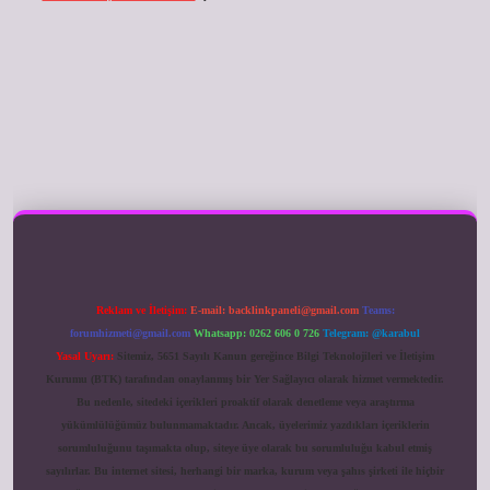
ilbet giriş
Reklam ve İletişim:
E-mail:
backlinkpaneli@gmail.com
Teams:
forumhizmeti@gmail.com
Whatsapp: 0262 606 0 726
Telegram: @karabul
Yasal Uyarı:
Sitemiz, 5651 Sayılı Kanun gereğince Bilgi Teknolojileri ve İletişim
Kurumu (BTK) tarafından onaylanmış bir Yer Sağlayıcı olarak hizmet vermektedir.
Bu nedenle, sitedeki içerikleri proaktif olarak denetleme veya araştırma
yükümlülüğümüz bulunmamaktadır. Ancak, üyelerimiz yazdıkları içeriklerin
sorumluluğunu taşımakta olup, siteye üye olarak bu sorumluluğu kabul etmiş
sayılırlar. Bu internet sitesi, herhangi bir marka, kurum veya şahıs şirketi ile hiçbir