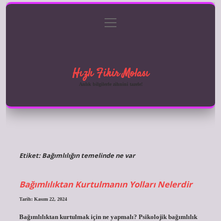
menüyü
Anasayfa
Gizlilik Politikası
Yasal Uyarı
aç
Hakkımızda
Hızlı Fikir Molası
Anlık bilgilerle zihnini tazele!
Etiket:
Bağımlılığın temelinde ne var
Bağımlılıktan Kurtulmanın Yolları Nelerdir
Tarih: Kasım 22, 2024
Bağımlılıktan kurtulmak için ne yapmalı? Psikolojik bağımlılık