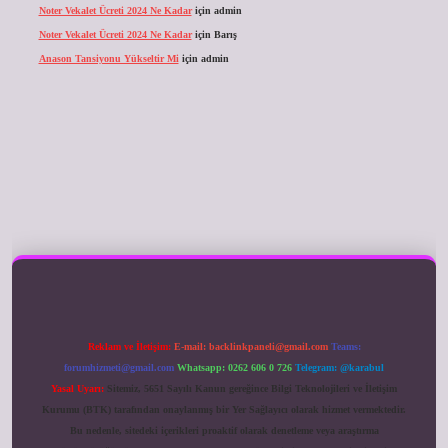
Noter Vekalet Ücreti 2024 Ne Kadar
için
admin
Noter Vekalet Ücreti 2024 Ne Kadar
için
Barış
Anason Tansiyonu Yükseltir Mi
için
admin
ilbet giriş
Reklam ve İletişim:
E-mail:
backlinkpaneli@gmail.com
Teams:
forumhizmeti@gmail.com
Whatsapp: 0262 606 0 726
Telegram: @karabul
Yasal Uyarı:
Sitemiz, 5651 Sayılı Kanun gereğince Bilgi Teknolojileri ve İletişim
Kurumu (BTK) tarafından onaylanmış bir Yer Sağlayıcı olarak hizmet vermektedir.
Bu nedenle, sitedeki içerikleri proaktif olarak denetleme veya araştırma