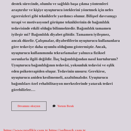
destek sürecinde, olumlu ve sağlıklı başa çıkma yöntemleri
araştırılır ve kişiye uyuşturucu isteklerini yönetmek için nefes
egzersizleri gibi tekniklerle yardımcı olunur. Bilişsel davranışçı
terapi ve motivasyonel görüşme tekniklerinin de bağımlılık
tedavisinde etkili olduğu bilinmektedir. Bağımlılık tamamen
iyileşir mi? Bağımlılık diyabet gibidir. Tamamen iyileşmez,
ancak düzelir. Çalışmalar, diyabetlilerin uyuşturucu kullananlara
göre tedaviye daha uyumlu olduğunu göstermiştir. Ancak,
uyuşturucu kullanımında tekrarlamalar yalnızca fiziksel
sorunlarla ilgili değildir. İlaç bağımlılığından nasıl kurtulurum?
Uyuşturucu bağımlılığının tedavisi, yoksunluk tedavisi ve eşlik
eden psikoterapiden oluşur. Tedavinin unsuru: Gerekirse,
uyuşturucu aniden kesilmemeli, azaltılmalıdır. Uyuşturucu
bağımlıları özel rehabilitasyon merkezlerinde yatarak tedavi
görebilirler.…
Bağımlılıktan
Devamını okuyun
Yorum Bırak
Kurtulmanın
Yolları
Nelerdir
https://www.profikir.com.tr
https://softpark.com.tr