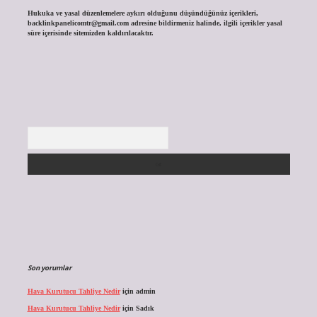
Hukuka ve yasal düzenlemelere aykırı olduğunu düşündüğünüz içerikleri,
backlinkpanelicomtr@gmail.com
adresine bildirmeniz halinde, ilgili içerikler yasal
süre içerisinde sitemizden kaldırılacaktır.
Arama
Son yorumlar
Hava Kurutucu Tahliye Nedir
için
admin
Hava Kurutucu Tahliye Nedir
için
Sadık