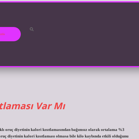
ızda
ıtlaması Var Mı
klı oruç diyetinin kalori kısıtlamasından bağımsız olarak ortalama %3
ruç diyetinin kalori kısıtlaması olmasa bile kilo kaybında etkili olduğunu