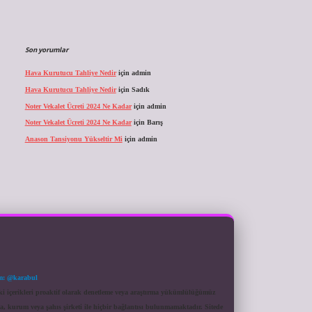
Son yorumlar
Hava Kurutucu Tahliye Nedir
için
admin
Hava Kurutucu Tahliye Nedir
için
Sadık
Noter Vekalet Ücreti 2024 Ne Kadar
için
admin
Noter Vekalet Ücreti 2024 Ne Kadar
için
Barış
Anason Tansiyonu Yükseltir Mi
için
admin
m: @karabul
eki içerikleri proaktif olarak denetleme veya araştırma yükümlülüğümüz
a, kurum veya şahıs şirketi ile hiçbir bağlantısı bulunmamaktadır. Sitede