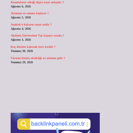
Kumruların erkeği dişisi nasıl anlaşılır ?
Ağustos 6, 2026
Avlanma ne zaman başlıyor ?
Ağustos 5, 2026
Atatürk’e hakaret cezası nedir ?
Ağustos 4, 2026
Akdeniz Üniversitesi Tıp kaçıncı sırada ?
Ağustos 3, 2026
Kaç dersten kalırsak burs kesilir ?
Temmuz 30, 2026
Vücutta klorür eksikliği ne anlama gelir ?
Temmuz 29, 2026