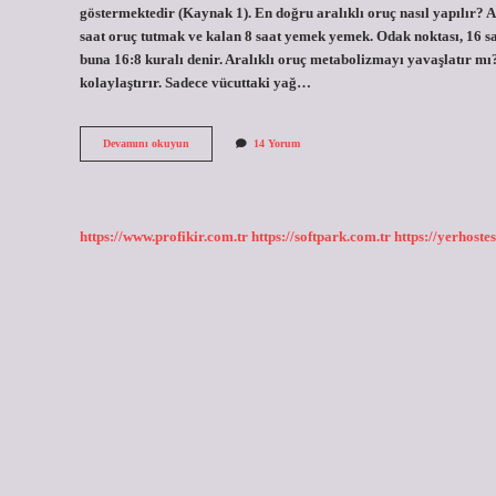
göstermektedir (Kaynak 1). En doğru aralıklı oruç nasıl yapılır? Ar
saat oruç tutmak ve kalan 8 saat yemek yemek. Odak noktası, 16 s
buna 16:8 kuralı denir. Aralıklı oruç metabolizmayı yavaşlatır mı?
kolaylaştırır. Sadece vücuttaki yağ…
Aralıklı
Devamını okuyun
14 Yorum
Oruçta
Kalori
Kısıtlaması
Var
Mı
https://www.profikir.com.tr
https://softpark.com.tr
https://yerhostes