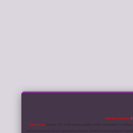
Reklam ve İletişim:
E
Yasal Uyarı:
Sitemiz, 5651 Sayılı Kanun gereğince Bilgi Teknolojileri ve İletiş
bulunmamaktadır. Ancak, üyelerimiz yazdıkları içeriklerin sorumluluğunu taşımakta