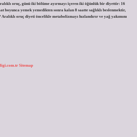
alıklı oruç, günü iki bölüme ayırmayı içeren iki öğünlük bir diyettir: 16
aat boyunca yemek yemedikten sonra kalan 8 saatte sağlıklı beslenmektir,
 Aralıklı oruç diyeti öncelikle metabolizmayı hızlandırır ve yağ yakımını
ligi.com.tr
Sitemap