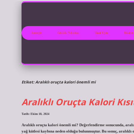
Anasayfa
Gizlilik Politikası
Yasal Uyarı
Hakkım
Etiket:
Aralıklı oruçta kalori önemli mi
Aralıklı Oruçta Kalori Kıs
Tarih: Ekim 18, 2024
Aralıklı oruçta kalori önemli mi? Değerlendirme sonucunda, aralı
yağ kütlesi kaybına neden olduğu bulunmuştur. Bu sonuç, aralıklı o