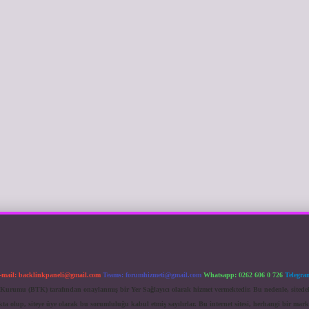
-mail:
backlinkpaneli@gmail.com
Teams:
forumhizmeti@gmail.com
Whatsapp: 0262 606 0 726
Telegra
im Kurumu (BTK) tarafından onaylanmış bir Yer Sağlayıcı olarak hizmet vermektedir. Bu nedenle, sited
 olup, siteye üye olarak bu sorumluluğu kabul etmiş sayılırlar. Bu internet sitesi, herhangi bir mark