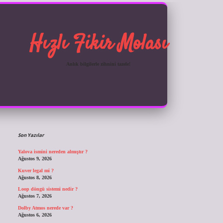
Hızlı Fikir Molası
Anlık bilgilerle zihnini tazele!
Sidebar
ilbet giriş
Son Yazılar
Yalova ismini nereden almıştır ?
Ağustos 9, 2026
Kuver legal mi ?
Ağustos 8, 2026
Loop döngü sistemi nedir ?
Ağustos 7, 2026
Dolby Atmos nerede var ?
Ağustos 6, 2026