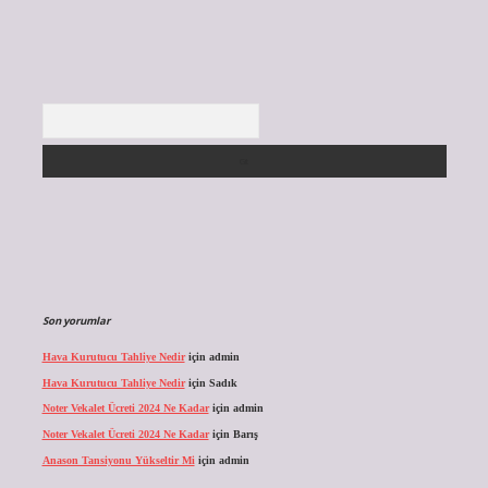
Arama
Son yorumlar
Hava Kurutucu Tahliye Nedir
için
admin
Hava Kurutucu Tahliye Nedir
için
Sadık
Noter Vekalet Ücreti 2024 Ne Kadar
için
admin
Noter Vekalet Ücreti 2024 Ne Kadar
için
Barış
Anason Tansiyonu Yükseltir Mi
için
admin