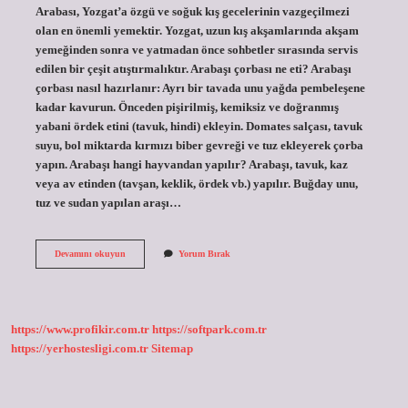
Arabası, Yozgat’a özgü ve soğuk kış gecelerinin vazgeçilmezi
olan en önemli yemektir. Yozgat, uzun kış akşamlarında akşam
yemeğinden sonra ve yatmadan önce sohbetler sırasında servis
edilen bir çeşit atıştırmalıktır. Arabaşı çorbası ne eti? Arabaşı
çorbası nasıl hazırlanır: Ayrı bir tavada unu yağda pembeleşene
kadar kavurun. Önceden pişirilmiş, kemiksiz ve doğranmış
yabani ördek etini (tavuk, hindi) ekleyin. Domates salçası, tavuk
suyu, bol miktarda kırmızı biber gevreği ve tuz ekleyerek çorba
yapın. Arabaşı hangi hayvandan yapılır? Arabaşı, tavuk, kaz
veya av etinden (tavşan, keklik, ördek vb.) yapılır. Buğday unu,
tuz ve sudan yapılan araşı…
Arabaşı
Devamını okuyun
Yorum Bırak
Arap
Yemeği
Mi
https://www.profikir.com.tr
https://softpark.com.tr
https://yerhostesligi.com.tr
Sitemap