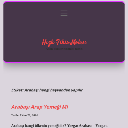
menüyü
Anasayfa
Gizlilik Politikası
Yasal Uyarı
aç
Hakkımızda
Hızlı Fikir Molası
Anlık bilgilerle zihnini tazele!
Etiket:
Arabaşı hangi hayvandan yapılır
Arabaşı Arap Yemeği Mi
Tarih: Ekim 28, 2024
Arabaşı hangi ülkenin yemeğidir? Yozgat Arabası – Yozgat.