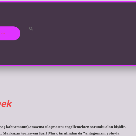
ızda
mek
(baş kahramanın) amacına ulaşmasını engellemekten sorumlu olan kişidir.
dır. Marksizm teorisyeni Karl Marx tarafından da “antagonizm yoluyla