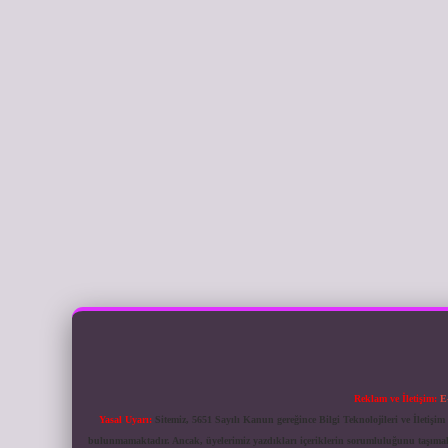
Reklam ve İletişim:
E
Yasal Uyarı:
Sitemiz, 5651 Sayılı Kanun gereğince Bilgi Teknolojileri ve İletiş
bulunmamaktadır. Ancak, üyelerimiz yazdıkları içeriklerin sorumluluğunu taşımakta