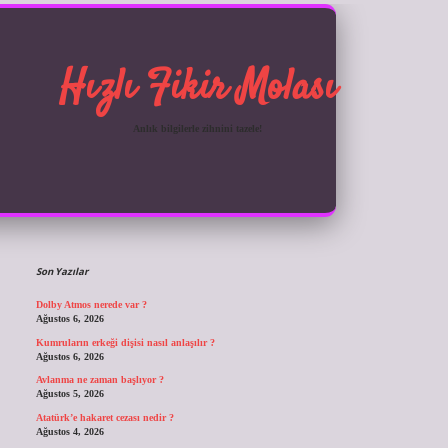
Hızlı Fikir Molası
Anlık bilgilerle zihnini tazele!
Sidebar
ilbet giriş
Son Yazılar
Dolby Atmos nerede var ?
Ağustos 6, 2026
Kumruların erkeği dişisi nasıl anlaşılır ?
Ağustos 6, 2026
Avlanma ne zaman başlıyor ?
Ağustos 5, 2026
Atatürk’e hakaret cezası nedir ?
Ağustos 4, 2026