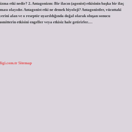
a etki nedir? 2. Antagonizm: Bir ilacın (agonist) etkisinin başka bir ilaç
ası olayıdır. Antagonist etki ne demek biyoloji? Antagonistler, vücuttaki
yerini alan ve o reseptör uyarıldığında doğal olarak oluşan sonucu
smitterin etkisini engeller veya etkisiz hale getirirler.…
ligi.com.tr
Sitemap