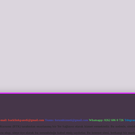
-mail:
backlinkpaneli@gmail.com
Teams:
forumhizmeti@gmail.com
Whatsapp: 0262 606 0 726
Telegra
im Kurumu (BTK) tarafından onaylanmış bir Yer Sağlayıcı olarak hizmet vermektedir. Bu nedenle, sited
 olup, siteye üye olarak bu sorumluluğu kabul etmiş sayılırlar. Bu internet sitesi, herhangi bir mark