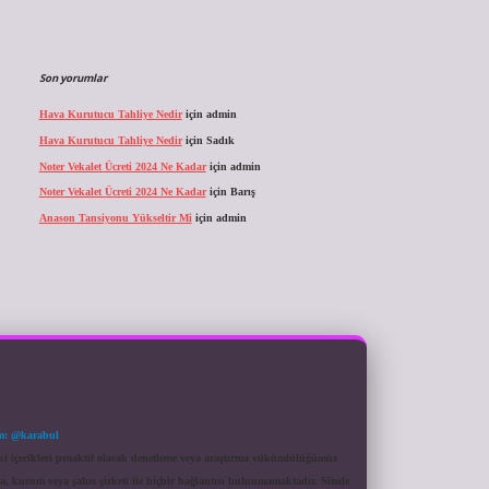
Son yorumlar
Hava Kurutucu Tahliye Nedir
için
admin
Hava Kurutucu Tahliye Nedir
için
Sadık
Noter Vekalet Ücreti 2024 Ne Kadar
için
admin
Noter Vekalet Ücreti 2024 Ne Kadar
için
Barış
Anason Tansiyonu Yükseltir Mi
için
admin
m: @karabul
eki içerikleri proaktif olarak denetleme veya araştırma yükümlülüğümüz
a, kurum veya şahıs şirketi ile hiçbir bağlantısı bulunmamaktadır. Sitede