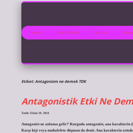
Anasayfa
Gizlilik Politikası
Yasal Uyarı
Hakkım
Etiket:
Antagonizm ne demek TDK
Antagonistik Etki Ne De
Tarih: Ekim 19, 2024
Antagonist ne anlama gelir? Kurguda antagonist, ana karakterin 
Karşı kişi veya muhalefete düşman da denir. Ana karakterin zıttı